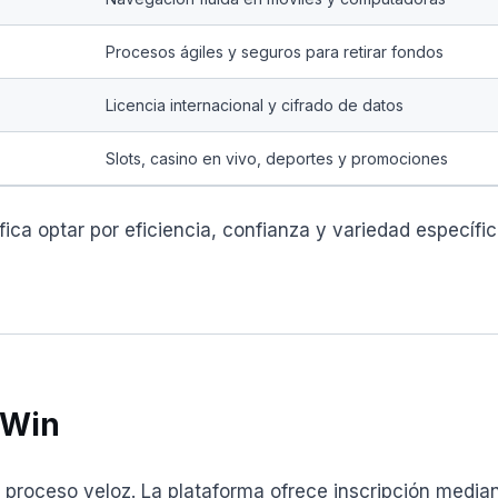
Procesos ágiles y seguros para retirar fondos
Licencia internacional y cifrado de datos
Slots, casino en vivo, deportes y promociones
ica optar por eficiencia, confianza y variedad específi
1Win
 proceso veloz. La plataforma ofrece inscripción median