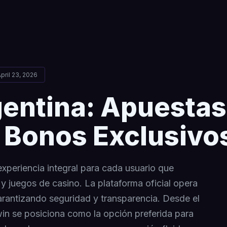
pril 23, 2026
entina: Apuestas
 Bonos Exclusivo
xperiencia integral para cada usuario que
y juegos de casino. La plataforma oficial opera
arantizando seguridad y transparencia. Desde el
 1win se posiciona como la opción preferida para