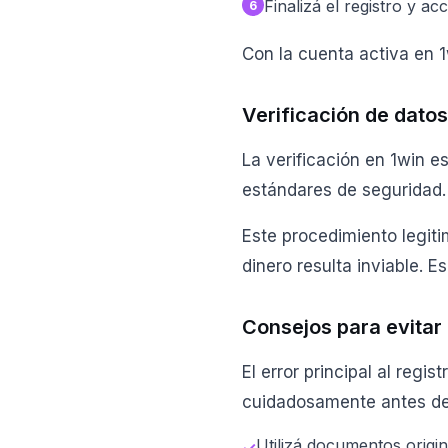
Finalizá el registro y ac
Con la cuenta activa en 1
Verificación de dato
La verificación en 1win e
estándares de seguridad.
Este procedimiento legiti
dinero resulta inviable. 
Consejos para evitar
El error principal al regi
cuidadosamente antes de 
Utilizá documentos origi