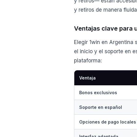
y retiros— están accesibl
y retiros de manera fluida
Ventajas clave para 
Elegir 1win en Argentina 
el inicio y el soporte en
plataforma:
Ventaja
Bonos exclusivos
Soporte en español
Opciones de pago locales
Interfaz adaptada