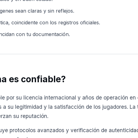
enes sean claras y sin reflejos.
ica, coincidente con los registros oficiales.
oincidan con tu documentación.
a es confiable?
le por su licencia internacional y años de operación en 
 a su legitimidad y la satisfacción de los jugadores. La 
erzan su reputación.
uye protocolos avanzados y verificación de autenticida