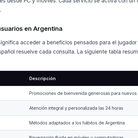
es desde PC y móviles. Cada servicio se activa con un c
.
usuarios en Argentina
significa acceder a beneficios pensados para el jugador l
 español resuelve cada consulta. La siguiente tabla resum
Descripción
Promociones de bienvenida generosas para nuevos 
Atención integral y personalizada las 24 horas
Métodos adaptados a los hábitos de Argentina
Navegación fluida en móviles y computadoras