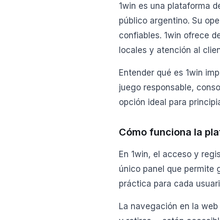
1win es una plataforma de
público argentino. Su ope
confiables. 1win ofrece
locales y atención al clie
Entender qué es 1win imp
juego responsable, consol
opción ideal para princip
Cómo funciona la pla
En 1win, el acceso y regi
único panel que permite g
práctica para cada usuari
La navegación en la web y