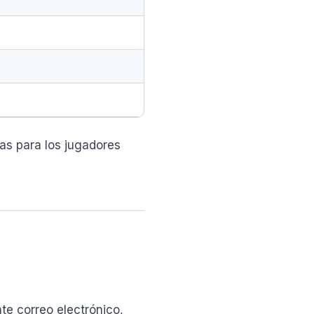
cas para los jugadores
te correo electrónico,