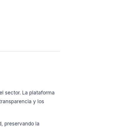
el sector. La plataforma
transparencia y los
d, preservando la