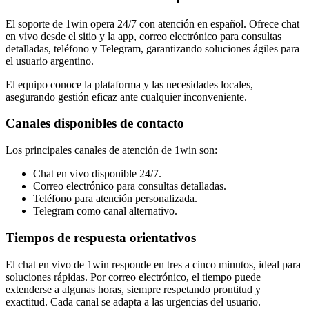
El soporte de 1win opera 24/7 con atención en español. Ofrece chat
en vivo desde el sitio y la app, correo electrónico para consultas
detalladas, teléfono y Telegram, garantizando soluciones ágiles para
el usuario argentino.
El equipo conoce la plataforma y las necesidades locales,
asegurando gestión eficaz ante cualquier inconveniente.
Canales disponibles de contacto
Los principales canales de atención de 1win son:
Chat en vivo disponible 24/7.
Correo electrónico para consultas detalladas.
Teléfono para atención personalizada.
Telegram como canal alternativo.
Tiempos de respuesta orientativos
El chat en vivo de 1win responde en tres a cinco minutos, ideal para
soluciones rápidas. Por correo electrónico, el tiempo puede
extenderse a algunas horas, siempre respetando prontitud y
exactitud. Cada canal se adapta a las urgencias del usuario.