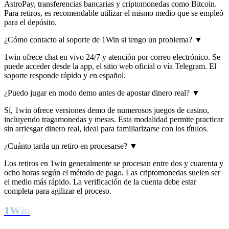
AstroPay, transferencias bancarias y criptomonedas como Bitcoin.
Para retiros, es recomendable utilizar el mismo medio que se empleó
para el depósito.
¿Cómo contacto al soporte de 1Win si tengo un problema?
▼
1win ofrece chat en vivo 24/7 y atención por correo electrónico. Se
puede acceder desde la app, el sitio web oficial o vía Telegram. El
soporte responde rápido y en español.
¿Puedo jugar en modo demo antes de apostar dinero real?
▼
Sí, 1win ofrece versiones demo de numerosos juegos de casino,
incluyendo tragamonedas y mesas. Esta modalidad permite practicar
sin arriesgar dinero real, ideal para familiarizarse con los títulos.
¿Cuánto tarda un retiro en procesarse?
▼
Los retiros en 1win generalmente se procesan entre dos y cuarenta y
ocho horas según el método de pago. Las criptomonedas suelen ser
el medio más rápido. La verificación de la cuenta debe estar
completa para agilizar el proceso.
1Win