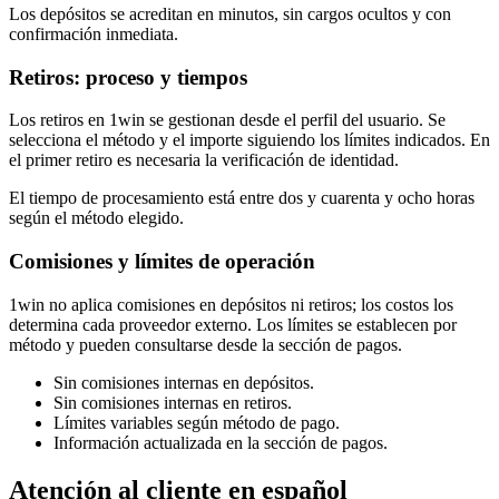
Los depósitos se acreditan en minutos, sin cargos ocultos y con
confirmación inmediata.
Retiros: proceso y tiempos
Los retiros en 1win se gestionan desde el perfil del usuario. Se
selecciona el método y el importe siguiendo los límites indicados. En
el primer retiro es necesaria la verificación de identidad.
El tiempo de procesamiento está entre dos y cuarenta y ocho horas
según el método elegido.
Comisiones y límites de operación
1win no aplica comisiones en depósitos ni retiros; los costos los
determina cada proveedor externo. Los límites se establecen por
método y pueden consultarse desde la sección de pagos.
Sin comisiones internas en depósitos.
Sin comisiones internas en retiros.
Límites variables según método de pago.
Información actualizada en la sección de pagos.
Atención al cliente en español