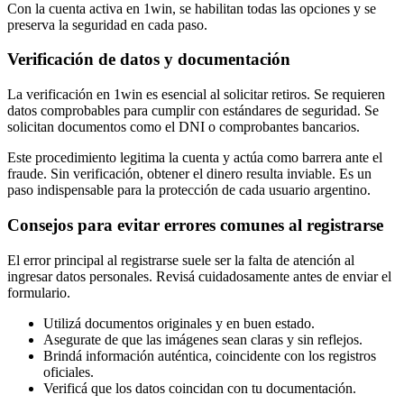
Con la cuenta activa en 1win, se habilitan todas las opciones y se
preserva la seguridad en cada paso.
Verificación de datos y documentación
La verificación en 1win es esencial al solicitar retiros. Se requieren
datos comprobables para cumplir con estándares de seguridad. Se
solicitan documentos como el DNI o comprobantes bancarios.
Este procedimiento legitima la cuenta y actúa como barrera ante el
fraude. Sin verificación, obtener el dinero resulta inviable. Es un
paso indispensable para la protección de cada usuario argentino.
Consejos para evitar errores comunes al registrarse
El error principal al registrarse suele ser la falta de atención al
ingresar datos personales. Revisá cuidadosamente antes de enviar el
formulario.
Utilizá documentos originales y en buen estado.
Asegurate de que las imágenes sean claras y sin reflejos.
Brindá información auténtica, coincidente con los registros
oficiales.
Verificá que los datos coincidan con tu documentación.