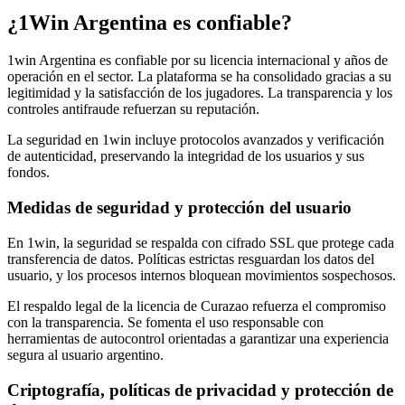
¿1Win Argentina es confiable?
1win Argentina es confiable por su licencia internacional y años de
operación en el sector. La plataforma se ha consolidado gracias a su
legitimidad y la satisfacción de los jugadores. La transparencia y los
controles antifraude refuerzan su reputación.
La seguridad en 1win incluye protocolos avanzados y verificación
de autenticidad, preservando la integridad de los usuarios y sus
fondos.
Medidas de seguridad y protección del usuario
En 1win, la seguridad se respalda con cifrado SSL que protege cada
transferencia de datos. Políticas estrictas resguardan los datos del
usuario, y los procesos internos bloquean movimientos sospechosos.
El respaldo legal de la licencia de Curazao refuerza el compromiso
con la transparencia. Se fomenta el uso responsable con
herramientas de autocontrol orientadas a garantizar una experiencia
segura al usuario argentino.
Criptografía, políticas de privacidad y protección de