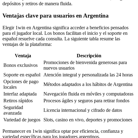
depósitos y retiros de manera fluida.
Ventajas clave para usuarios en Argentina
Elegir 1win en Argentina significa acceder a beneficios pensados
para el jugador local. Los bonos facilitan el inicio y el soporte en
español resuelve cada consulta. La siguiente tabla resume las
ventajas de la plataforma:
Ventaja
Descripción
Promociones de bienvenida generosas para
Bonos exclusivos
nuevos usuarios
Soporte en español
Atención integral y personalizada las 24 horas
Opciones de pago
Métodos adaptados a los hábitos de Argentina
locales
Interfaz adaptada
Navegación fluida en móviles y computadoras
Retiros rápidos
Procesos ágiles y seguros para retirar fondos
Seguridad
Licencia internacional y cifrado de datos
avanzada
Variedad de juegos
Slots, casino en vivo, deportes y promociones
Permanecer en 1win significa optar por eficiencia, confianza y
variedad específicas para los jugadores argentinos.