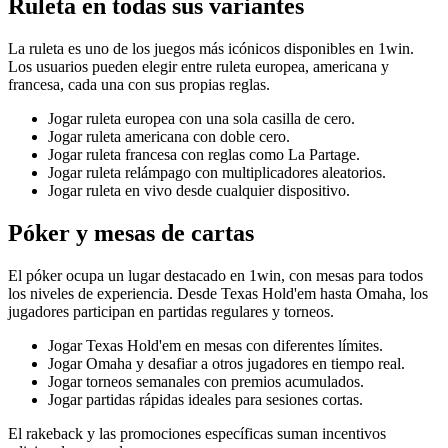
Ruleta en todas sus variantes
La ruleta es uno de los juegos más icónicos disponibles en 1win.
Los usuarios pueden elegir entre ruleta europea, americana y
francesa, cada una con sus propias reglas.
Jogar ruleta europea con una sola casilla de cero.
Jogar ruleta americana con doble cero.
Jogar ruleta francesa con reglas como La Partage.
Jogar ruleta relámpago con multiplicadores aleatorios.
Jogar ruleta en vivo desde cualquier dispositivo.
Póker y mesas de cartas
El póker ocupa un lugar destacado en 1win, con mesas para todos
los niveles de experiencia. Desde Texas Hold'em hasta Omaha, los
jugadores participan en partidas regulares y torneos.
Jogar Texas Hold'em en mesas con diferentes límites.
Jogar Omaha y desafiar a otros jugadores en tiempo real.
Jogar torneos semanales con premios acumulados.
Jogar partidas rápidas ideales para sesiones cortas.
El rakeback y las promociones específicas suman incentivos