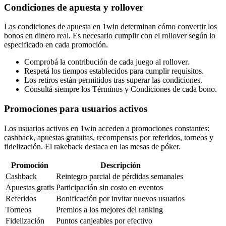
Condiciones de apuesta y rollover
Las condiciones de apuesta en 1win determinan cómo convertir los
bonos en dinero real. Es necesario cumplir con el rollover según lo
especificado en cada promoción.
Comprobá la contribución de cada juego al rollover.
Respetá los tiempos establecidos para cumplir requisitos.
Los retiros están permitidos tras superar las condiciones.
Consultá siempre los Términos y Condiciones de cada bono.
Promociones para usuarios activos
Los usuarios activos en 1win acceden a promociones constantes:
cashback, apuestas gratuitas, recompensas por referidos, torneos y
fidelización. El rakeback destaca en las mesas de póker.
Promoción
Descripción
Cashback
Reintegro parcial de pérdidas semanales
Apuestas gratis
Participación sin costo en eventos
Referidos
Bonificación por invitar nuevos usuarios
Torneos
Premios a los mejores del ranking
Fidelización
Puntos canjeables por efectivo