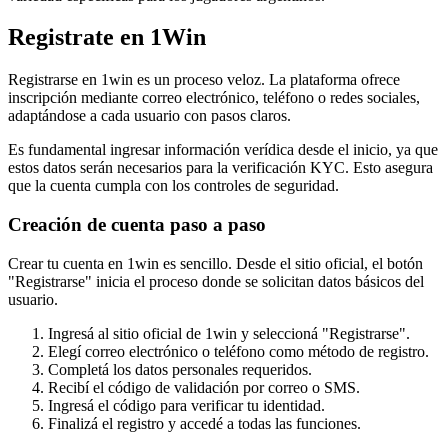
Registrate en 1Win
Registrarse en 1win es un proceso veloz. La plataforma ofrece
inscripción mediante correo electrónico, teléfono o redes sociales,
adaptándose a cada usuario con pasos claros.
Es fundamental ingresar información verídica desde el inicio, ya que
estos datos serán necesarios para la verificación KYC. Esto asegura
que la cuenta cumpla con los controles de seguridad.
Creación de cuenta paso a paso
Crear tu cuenta en 1win es sencillo. Desde el sitio oficial, el botón
"Registrarse" inicia el proceso donde se solicitan datos básicos del
usuario.
Ingresá al sitio oficial de 1win y seleccioná "Registrarse".
Elegí correo electrónico o teléfono como método de registro.
Completá los datos personales requeridos.
Recibí el código de validación por correo o SMS.
Ingresá el código para verificar tu identidad.
Finalizá el registro y accedé a todas las funciones.