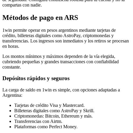
compartas con nadie.
Métodos de pago en ARS
1win permite operar en pesos argentinos mediante tarjetas de
crédito, billeteras digitales como AstroPay, criptomonedas y
transferencias. Los ingresos son inmediatos y los retiros se procesan
en horas.
Los montos mínimos y máximos dependen de la vía elegida,
cubriendo pequeñas y grandes transacciones con confiabilidad
constante.
Depósitos rápidos y seguros
La carga de saldo en 1win es simple, con opciones adaptadas a
Argentina:
Tarjetas de crédito Visa y Mastercard.
Billeteras digitales como AstroPay y Skrill.
Criptomonedas: Bitcoin, Ethereum y más.
Transferencias con Airtm.
Plataformas como Perfect Money.