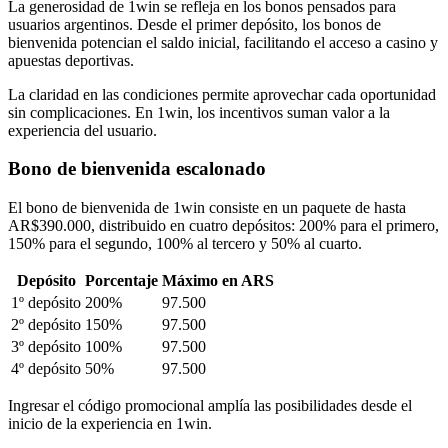
La generosidad de 1win se refleja en los bonos pensados para
usuarios argentinos. Desde el primer depósito, los bonos de
bienvenida potencian el saldo inicial, facilitando el acceso a casino y
apuestas deportivas.
La claridad en las condiciones permite aprovechar cada oportunidad
sin complicaciones. En 1win, los incentivos suman valor a la
experiencia del usuario.
Bono de bienvenida escalonado
El bono de bienvenida de 1win consiste en un paquete de hasta
AR$390.000, distribuido en cuatro depósitos: 200% para el primero,
150% para el segundo, 100% al tercero y 50% al cuarto.
Depósito
Porcentaje
Máximo en ARS
1º depósito
200%
97.500
2º depósito
150%
97.500
3º depósito
100%
97.500
4º depósito
50%
97.500
Ingresar el código promocional amplía las posibilidades desde el
inicio de la experiencia en 1win.