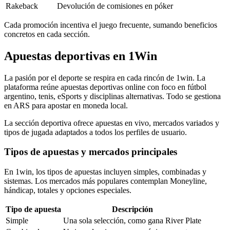
Rakeback
Devolución de comisiones en póker
Cada promoción incentiva el juego frecuente, sumando beneficios
concretos en cada sección.
Apuestas deportivas en 1Win
La pasión por el deporte se respira en cada rincón de 1win. La
plataforma reúne apuestas deportivas online con foco en fútbol
argentino, tenis, eSports y disciplinas alternativas. Todo se gestiona
en ARS para apostar en moneda local.
La sección deportiva ofrece apuestas en vivo, mercados variados y
tipos de jugada adaptados a todos los perfiles de usuario.
Tipos de apuestas y mercados principales
En 1win, los tipos de apuestas incluyen simples, combinadas y
sistemas. Los mercados más populares contemplan Moneyline,
hándicap, totales y opciones especiales.
Tipo de apuesta
Descripción
Simple
Una sola selección, como gana River Plate