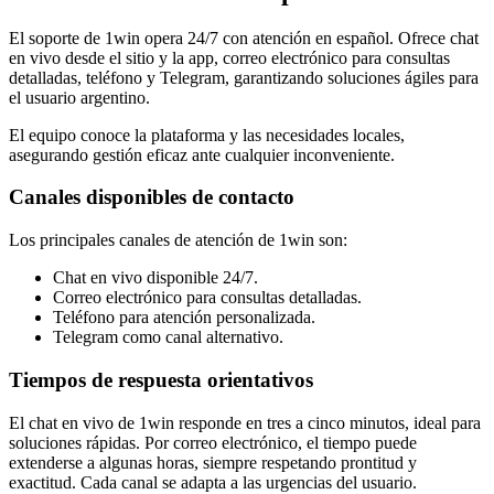
El soporte de 1win opera 24/7 con atención en español. Ofrece chat
en vivo desde el sitio y la app, correo electrónico para consultas
detalladas, teléfono y Telegram, garantizando soluciones ágiles para
el usuario argentino.
El equipo conoce la plataforma y las necesidades locales,
asegurando gestión eficaz ante cualquier inconveniente.
Canales disponibles de contacto
Los principales canales de atención de 1win son:
Chat en vivo disponible 24/7.
Correo electrónico para consultas detalladas.
Teléfono para atención personalizada.
Telegram como canal alternativo.
Tiempos de respuesta orientativos
El chat en vivo de 1win responde en tres a cinco minutos, ideal para
soluciones rápidas. Por correo electrónico, el tiempo puede
extenderse a algunas horas, siempre respetando prontitud y
exactitud. Cada canal se adapta a las urgencias del usuario.