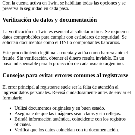
Con la cuenta activa en 1win, se habilitan todas las opciones y se
preserva la seguridad en cada paso.
Verificación de datos y documentación
La verificación en 1win es esencial al solicitar retiros. Se requieren
datos comprobables para cumplir con estándares de seguridad. Se
solicitan documentos como el DNI o comprobantes bancarios.
Este procedimiento legitima la cuenta y actúa como barrera ante el
fraude. Sin verificación, obtener el dinero resulta inviable. Es un
paso indispensable para la protección de cada usuario argentino.
Consejos para evitar errores comunes al registrarse
El error principal al registrarse suele ser la falta de atención al
ingresar datos personales. Revisá cuidadosamente antes de enviar el
formulario.
Utilizá documentos originales y en buen estado.
Asegurate de que las imágenes sean claras y sin reflejos.
Brindá información auténtica, coincidente con los registros
oficiales.
Verificá que los datos coincidan con tu documentación.