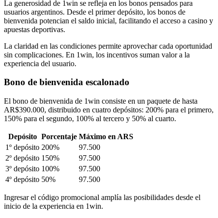
La generosidad de 1win se refleja en los bonos pensados para
usuarios argentinos. Desde el primer depósito, los bonos de
bienvenida potencian el saldo inicial, facilitando el acceso a casino y
apuestas deportivas.
La claridad en las condiciones permite aprovechar cada oportunidad
sin complicaciones. En 1win, los incentivos suman valor a la
experiencia del usuario.
Bono de bienvenida escalonado
El bono de bienvenida de 1win consiste en un paquete de hasta
AR$390.000, distribuido en cuatro depósitos: 200% para el primero,
150% para el segundo, 100% al tercero y 50% al cuarto.
Depósito
Porcentaje
Máximo en ARS
1º depósito
200%
97.500
2º depósito
150%
97.500
3º depósito
100%
97.500
4º depósito
50%
97.500
Ingresar el código promocional amplía las posibilidades desde el
inicio de la experiencia en 1win.