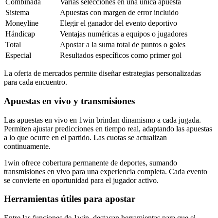
Combinada
Varias selecciones en una única apuesta
Sistema
Apuestas con margen de error incluido
Moneyline
Elegir el ganador del evento deportivo
Hándicap
Ventajas numéricas a equipos o jugadores
Total
Apostar a la suma total de puntos o goles
Especial
Resultados específicos como primer gol
La oferta de mercados permite diseñar estrategias personalizadas
para cada encuentro.
Apuestas en vivo y transmisiones
Las apuestas en vivo en 1win brindan dinamismo a cada jugada.
Permiten ajustar predicciones en tiempo real, adaptando las apuestas
a lo que ocurre en el partido. Las cuotas se actualizan
continuamente.
1win ofrece cobertura permanente de deportes, sumando
transmisiones en vivo para una experiencia completa. Cada evento
se convierte en oportunidad para el jugador activo.
Herramientas útiles para apostar
Entre las funciones de 1win, destacan herramientas para que el