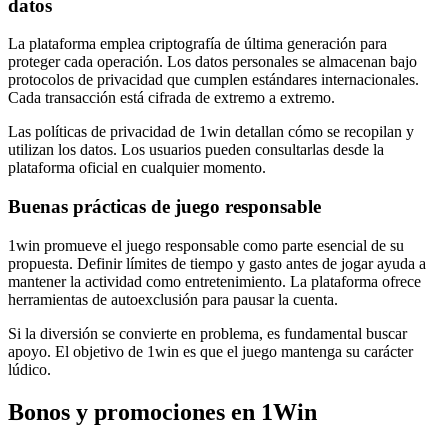
datos
La plataforma emplea criptografía de última generación para
proteger cada operación. Los datos personales se almacenan bajo
protocolos de privacidad que cumplen estándares internacionales.
Cada transacción está cifrada de extremo a extremo.
Las políticas de privacidad de 1win detallan cómo se recopilan y
utilizan los datos. Los usuarios pueden consultarlas desde la
plataforma oficial en cualquier momento.
Buenas prácticas de juego responsable
1win promueve el juego responsable como parte esencial de su
propuesta. Definir límites de tiempo y gasto antes de jogar ayuda a
mantener la actividad como entretenimiento. La plataforma ofrece
herramientas de autoexclusión para pausar la cuenta.
Si la diversión se convierte en problema, es fundamental buscar
apoyo. El objetivo de 1win es que el juego mantenga su carácter
lúdico.
Bonos y promociones en 1Win