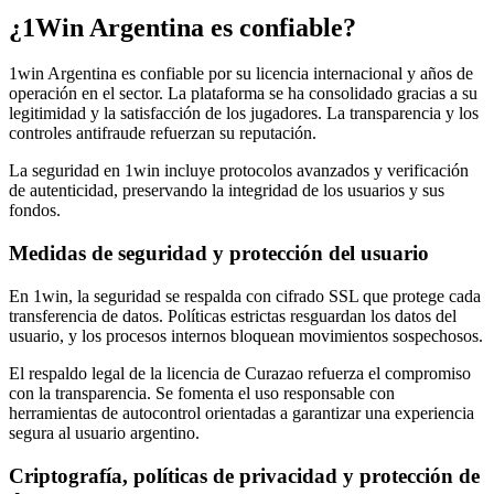
¿1Win Argentina es confiable?
1win Argentina es confiable por su licencia internacional y años de
operación en el sector. La plataforma se ha consolidado gracias a su
legitimidad y la satisfacción de los jugadores. La transparencia y los
controles antifraude refuerzan su reputación.
La seguridad en 1win incluye protocolos avanzados y verificación
de autenticidad, preservando la integridad de los usuarios y sus
fondos.
Medidas de seguridad y protección del usuario
En 1win, la seguridad se respalda con cifrado SSL que protege cada
transferencia de datos. Políticas estrictas resguardan los datos del
usuario, y los procesos internos bloquean movimientos sospechosos.
El respaldo legal de la licencia de Curazao refuerza el compromiso
con la transparencia. Se fomenta el uso responsable con
herramientas de autocontrol orientadas a garantizar una experiencia
segura al usuario argentino.
Criptografía, políticas de privacidad y protección de