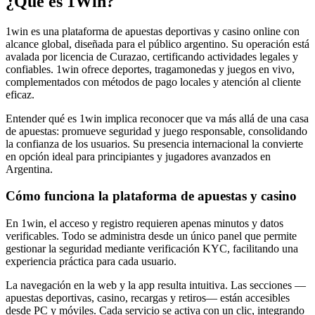
¿Qué es 1Win?
1win es una plataforma de apuestas deportivas y casino online con
alcance global, diseñada para el público argentino. Su operación está
avalada por licencia de Curazao, certificando actividades legales y
confiables. 1win ofrece deportes, tragamonedas y juegos en vivo,
complementados con métodos de pago locales y atención al cliente
eficaz.
Entender qué es 1win implica reconocer que va más allá de una casa
de apuestas: promueve seguridad y juego responsable, consolidando
la confianza de los usuarios. Su presencia internacional la convierte
en opción ideal para principiantes y jugadores avanzados en
Argentina.
Cómo funciona la plataforma de apuestas y casino
En 1win, el acceso y registro requieren apenas minutos y datos
verificables. Todo se administra desde un único panel que permite
gestionar la seguridad mediante verificación KYC, facilitando una
experiencia práctica para cada usuario.
La navegación en la web y la app resulta intuitiva. Las secciones —
apuestas deportivas, casino, recargas y retiros— están accesibles
desde PC y móviles. Cada servicio se activa con un clic, integrando