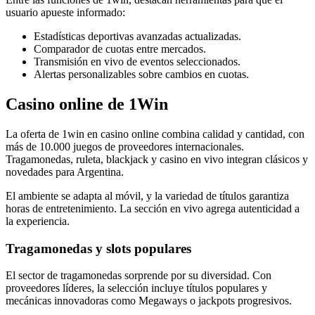
usuario apueste informado:
Estadísticas deportivas avanzadas actualizadas.
Comparador de cuotas entre mercados.
Transmisión en vivo de eventos seleccionados.
Alertas personalizables sobre cambios en cuotas.
Casino online de 1Win
La oferta de 1win en casino online combina calidad y cantidad, con
más de 10.000 juegos de proveedores internacionales.
Tragamonedas, ruleta, blackjack y casino en vivo integran clásicos y
novedades para Argentina.
El ambiente se adapta al móvil, y la variedad de títulos garantiza
horas de entretenimiento. La sección en vivo agrega autenticidad a
la experiencia.
Tragamonedas y slots populares
El sector de tragamonedas sorprende por su diversidad. Con
proveedores líderes, la selección incluye títulos populares y
mecánicas innovadoras como Megaways o jackpots progresivos.