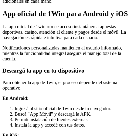
adicionales en cada mano.
App oficial de 1Win para Android y iOS
La app oficial de 1win ofrece acceso instantáneo a apuestas
deportivas, casino, atención al cliente y pagos desde el móvil. La
navegación es rápida e intuitiva para cada usuario.
Notificaciones personalizadas mantienen al usuario informado,
mientras la funcionalidad integral asegura el manejo total de la
cuenta.
Descargá la app en tu dispositivo
Para obtener la app de 1win, el proceso depende del sistema
operativo.
En Android:
Ingresá al sitio oficial de 1win desde tu navegador.
Buscá "App Móvil" y descargá la APK.
Permití instalación de fuentes externas.
Instalá la app y accedé con tus datos.
En iOS: