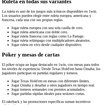
Ruleta en todas sus variantes
La ruleta es uno de los juegos más icónicos disponibles en 1win.
Los usuarios pueden elegir entre ruleta europea, americana y
francesa, cada una con sus propias reglas.
Jogar ruleta europea con una sola casilla de cero.
Jogar ruleta americana con doble cero.
Jogar ruleta francesa con reglas como La Partage.
Jogar ruleta relámpago con multiplicadores aleatorios.
Jogar ruleta en vivo desde cualquier dispositivo.
Póker y mesas de cartas
El póker ocupa un lugar destacado en 1win, con mesas para todos
los niveles de experiencia. Desde Texas Hold'em hasta Omaha, los
jugadores participan en partidas regulares y torneos.
Jogar Texas Hold'em en mesas con diferentes límites.
Jogar Omaha y desafiar a otros jugadores en tiempo real.
Jogar torneos semanales con premios acumulados.
Jogar partidas rápidas ideales para sesiones cortas.
El rakeback y las promociones específicas suman incentivos