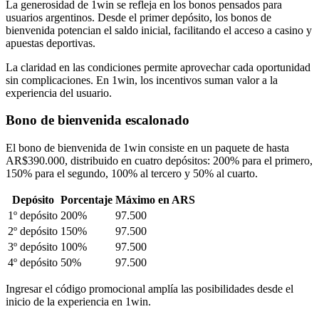
La generosidad de 1win se refleja en los bonos pensados para
usuarios argentinos. Desde el primer depósito, los bonos de
bienvenida potencian el saldo inicial, facilitando el acceso a casino y
apuestas deportivas.
La claridad en las condiciones permite aprovechar cada oportunidad
sin complicaciones. En 1win, los incentivos suman valor a la
experiencia del usuario.
Bono de bienvenida escalonado
El bono de bienvenida de 1win consiste en un paquete de hasta
AR$390.000, distribuido en cuatro depósitos: 200% para el primero,
150% para el segundo, 100% al tercero y 50% al cuarto.
Depósito
Porcentaje
Máximo en ARS
1º depósito
200%
97.500
2º depósito
150%
97.500
3º depósito
100%
97.500
4º depósito
50%
97.500
Ingresar el código promocional amplía las posibilidades desde el
inicio de la experiencia en 1win.