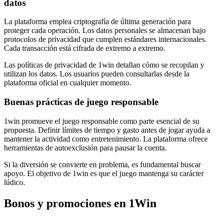
datos
La plataforma emplea criptografía de última generación para
proteger cada operación. Los datos personales se almacenan bajo
protocolos de privacidad que cumplen estándares internacionales.
Cada transacción está cifrada de extremo a extremo.
Las políticas de privacidad de 1win detallan cómo se recopilan y
utilizan los datos. Los usuarios pueden consultarlas desde la
plataforma oficial en cualquier momento.
Buenas prácticas de juego responsable
1win promueve el juego responsable como parte esencial de su
propuesta. Definir límites de tiempo y gasto antes de jogar ayuda a
mantener la actividad como entretenimiento. La plataforma ofrece
herramientas de autoexclusión para pausar la cuenta.
Si la diversión se convierte en problema, es fundamental buscar
apoyo. El objetivo de 1win es que el juego mantenga su carácter
lúdico.
Bonos y promociones en 1Win