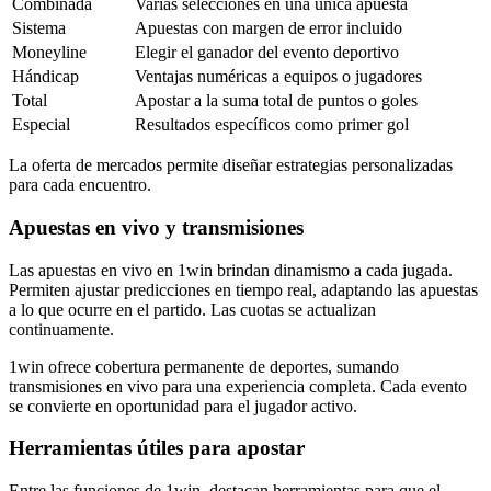
Combinada
Varias selecciones en una única apuesta
Sistema
Apuestas con margen de error incluido
Moneyline
Elegir el ganador del evento deportivo
Hándicap
Ventajas numéricas a equipos o jugadores
Total
Apostar a la suma total de puntos o goles
Especial
Resultados específicos como primer gol
La oferta de mercados permite diseñar estrategias personalizadas
para cada encuentro.
Apuestas en vivo y transmisiones
Las apuestas en vivo en 1win brindan dinamismo a cada jugada.
Permiten ajustar predicciones en tiempo real, adaptando las apuestas
a lo que ocurre en el partido. Las cuotas se actualizan
continuamente.
1win ofrece cobertura permanente de deportes, sumando
transmisiones en vivo para una experiencia completa. Cada evento
se convierte en oportunidad para el jugador activo.
Herramientas útiles para apostar
Entre las funciones de 1win, destacan herramientas para que el