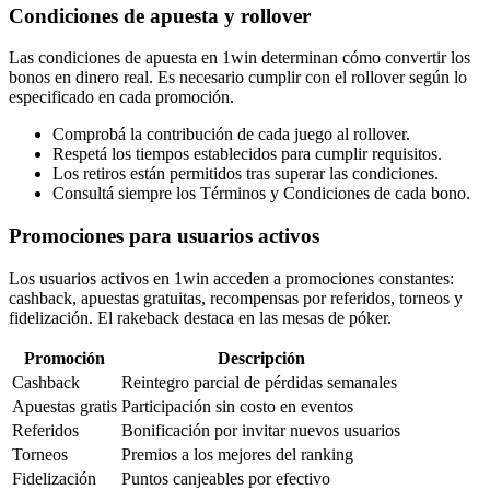
Condiciones de apuesta y rollover
Las condiciones de apuesta en 1win determinan cómo convertir los
bonos en dinero real. Es necesario cumplir con el rollover según lo
especificado en cada promoción.
Comprobá la contribución de cada juego al rollover.
Respetá los tiempos establecidos para cumplir requisitos.
Los retiros están permitidos tras superar las condiciones.
Consultá siempre los Términos y Condiciones de cada bono.
Promociones para usuarios activos
Los usuarios activos en 1win acceden a promociones constantes:
cashback, apuestas gratuitas, recompensas por referidos, torneos y
fidelización. El rakeback destaca en las mesas de póker.
Promoción
Descripción
Cashback
Reintegro parcial de pérdidas semanales
Apuestas gratis
Participación sin costo en eventos
Referidos
Bonificación por invitar nuevos usuarios
Torneos
Premios a los mejores del ranking
Fidelización
Puntos canjeables por efectivo