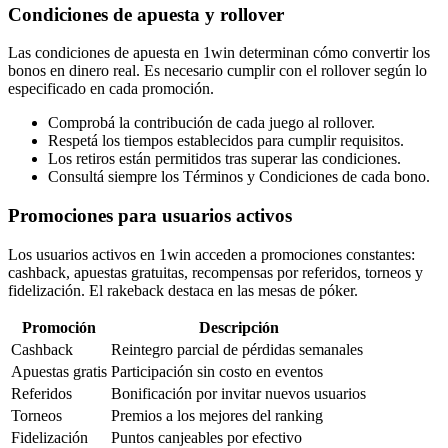
Condiciones de apuesta y rollover
Las condiciones de apuesta en 1win determinan cómo convertir los
bonos en dinero real. Es necesario cumplir con el rollover según lo
especificado en cada promoción.
Comprobá la contribución de cada juego al rollover.
Respetá los tiempos establecidos para cumplir requisitos.
Los retiros están permitidos tras superar las condiciones.
Consultá siempre los Términos y Condiciones de cada bono.
Promociones para usuarios activos
Los usuarios activos en 1win acceden a promociones constantes:
cashback, apuestas gratuitas, recompensas por referidos, torneos y
fidelización. El rakeback destaca en las mesas de póker.
Promoción
Descripción
Cashback
Reintegro parcial de pérdidas semanales
Apuestas gratis
Participación sin costo en eventos
Referidos
Bonificación por invitar nuevos usuarios
Torneos
Premios a los mejores del ranking
Fidelización
Puntos canjeables por efectivo