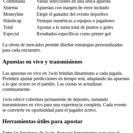
Combinada
Varias selecciones en una única apuesta
Sistema
Apuestas con margen de error incluido
Moneyline
Elegir el ganador del evento deportivo
Hándicap
Ventajas numéricas a equipos o jugadores
Total
Apostar a la suma total de puntos o goles
Especial
Resultados específicos como primer gol
La oferta de mercados permite diseñar estrategias personalizadas
para cada encuentro.
Apuestas en vivo y transmisiones
Las apuestas en vivo en 1win brindan dinamismo a cada jugada.
Permiten ajustar predicciones en tiempo real, adaptando las apuestas
a lo que ocurre en el partido. Las cuotas se actualizan
continuamente.
1win ofrece cobertura permanente de deportes, sumando
transmisiones en vivo para una experiencia completa. Cada evento
se convierte en oportunidad para el jugador activo.
Herramientas útiles para apostar
Entre las funciones de 1win, destacan herramientas para que el