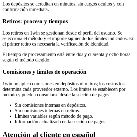
Los depósitos se acreditan en minutos, sin cargos ocultos y con
confirmación inmediata.
Retiros: proceso y tiempos
Los retiros en 1win se gestionan desde el perfil del usuario. Se
selecciona el método y el importe siguiendo los límites indicados. En
el primer retiro es necesaria la verificación de identidad.
El tiempo de procesamiento está entre dos y cuarenta y ocho horas
según el método elegido.
Comisiones y límites de operación
1win no aplica comisiones en depósitos ni retiros; los costos los
determina cada proveedor externo. Los límites se establecen por
método y pueden consultarse desde la sección de pagos.
Sin comisiones internas en depósitos.
Sin comisiones internas en retiros.
Límites variables según método de pago.
Información actualizada en la sección de pagos.
Atención al cliente en español