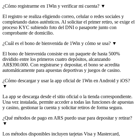
¿Cómo registrarme en 1Win y verificar mi cuenta?
▼
El registro se realiza eligiendo correo, celular o redes sociales y
completando datos auténticos. Al solicitar el primer retiro, se exige el
proceso KYC subiendo foto del DNI o pasaporte junto con
comprobante de domicilio.
¿Cuál es el bono de bienvenida de 1Win y cómo se usa?
▼
El bono de bienvenida consiste en un paquete de hasta 500%
dividido entre los primeros cuatro depósitos, alcanzando
AR$390.000. Con registrarse y depositar, el bono se acredita
automáticamente para apuestas deportivas y juegos de casino.
¿Cómo descargar y usar la app oficial de 1Win en Android y iOS?
▼
La app se descarga desde el sitio oficial o la tienda correspondiente.
Una vez instalada, permite acceder a todas las funciones de apuestas
y casino, gestionar la cuenta y solicitar retiros de forma segura.
¿Qué métodos de pago en ARS puedo usar para depositar y retirar?
▼
Los métodos disponibles incluyen tarjetas Visa y Mastercard,