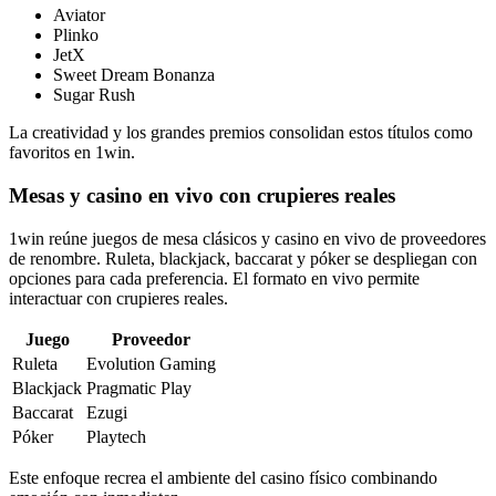
Aviator
Plinko
JetX
Sweet Dream Bonanza
Sugar Rush
La creatividad y los grandes premios consolidan estos títulos como
favoritos en 1win.
Mesas y casino en vivo con crupieres reales
1win reúne juegos de mesa clásicos y casino en vivo de proveedores
de renombre. Ruleta, blackjack, baccarat y póker se despliegan con
opciones para cada preferencia. El formato en vivo permite
interactuar con crupieres reales.
Juego
Proveedor
Ruleta
Evolution Gaming
Blackjack
Pragmatic Play
Baccarat
Ezugi
Póker
Playtech
Este enfoque recrea el ambiente del casino físico combinando