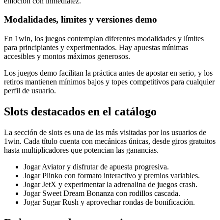
emoción con inmediatez.
Modalidades, límites y versiones demo
En 1win, los juegos contemplan diferentes modalidades y límites
para principiantes y experimentados. Hay apuestas mínimas
accesibles y montos máximos generosos.
Los juegos demo facilitan la práctica antes de apostar en serio, y los
retiros mantienen mínimos bajos y topes competitivos para cualquier
perfil de usuario.
Slots destacados en el catálogo
La sección de slots es una de las más visitadas por los usuarios de
1win. Cada título cuenta con mecánicas únicas, desde giros gratuitos
hasta multiplicadores que potencian las ganancias.
Jogar Aviator y disfrutar de apuesta progresiva.
Jogar Plinko con formato interactivo y premios variables.
Jogar JetX y experimentar la adrenalina de juegos crash.
Jogar Sweet Dream Bonanza con rodillos cascada.
Jogar Sugar Rush y aprovechar rondas de bonificación.