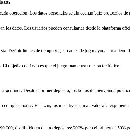
datos
 cada operación. Los datos personales se almacenan bajo protocolos de 
zan los datos. Los usuarios pueden consultarlas desde la plataforma ofi
ta. Definir límites de tiempo y gasto antes de jogar ayuda a mantener 
. El objetivo de 1win es que el juego mantenga su carácter lúdico.
argentinos. Desde el primer depósito, los bonos de bienvenida potencian 
n complicaciones. En 1win, los incentivos suman valor a la experiencia
0.000, distribuido en cuatro depósitos: 200% para el primero, 150% pa