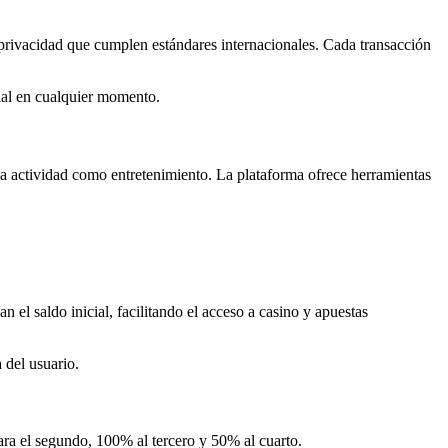
privacidad que cumplen estándares internacionales. Cada transacción
cial en cualquier momento.
la actividad como entretenimiento. La plataforma ofrece herramientas
el saldo inicial, facilitando el acceso a casino y apuestas
 del usuario.
ra el segundo, 100% al tercero y 50% al cuarto.