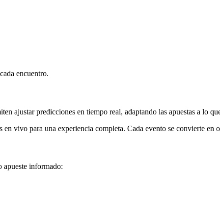
 cada encuentro.
n ajustar predicciones en tiempo real, adaptando las apuestas a lo que
en vivo para una experiencia completa. Cada evento se convierte en op
io apueste informado: