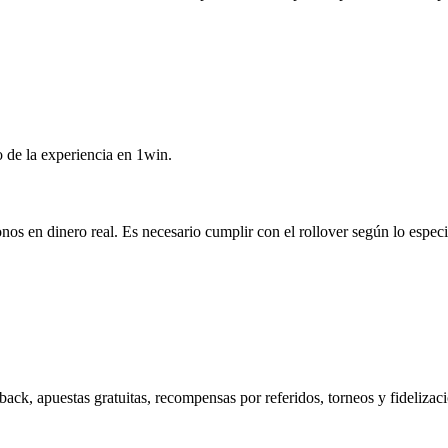
o de la experiencia en 1win.
os en dinero real. Es necesario cumplir con el rollover según lo espec
ck, apuestas gratuitas, recompensas por referidos, torneos y fidelizac