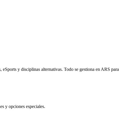
s, eSports y disciplinas alternativas. Todo se gestiona en ARS para
es y opciones especiales.