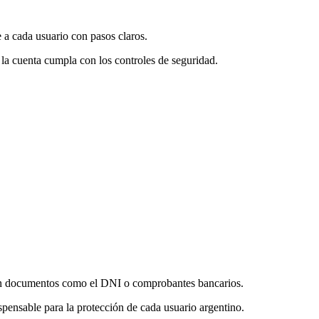
 a cada usuario con pasos claros.
 la cuenta cumpla con los controles de seguridad.
.
citan documentos como el DNI o comprobantes bancarios.
ispensable para la protección de cada usuario argentino.