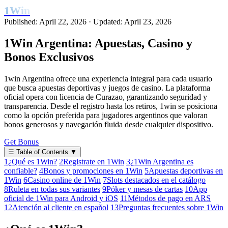
1Win
Published: April 22, 2026
·
Updated: April 23, 2026
1Win Argentina: Apuestas, Casino y
Bonos Exclusivos
1win Argentina ofrece una experiencia integral para cada usuario
que busca apuestas deportivas y juegos de casino. La plataforma
oficial opera con licencia de Curazao, garantizando seguridad y
transparencia. Desde el registro hasta los retiros, 1win se posiciona
como la opción preferida para jugadores argentinos que valoran
bonos generosos y navegación fluida desde cualquier dispositivo.
Get Bonus
☰
Table of Contents
▼
1
¿Qué es 1Win?
2
Registrate en 1Win
3
¿1Win Argentina es
confiable?
4
Bonos y promociones en 1Win
5
Apuestas deportivas en
1Win
6
Casino online de 1Win
7
Slots destacados en el catálogo
8
Ruleta en todas sus variantes
9
Póker y mesas de cartas
10
App
oficial de 1Win para Android y iOS
11
Métodos de pago en ARS
12
Atención al cliente en español
13
Preguntas frecuentes sobre 1Win