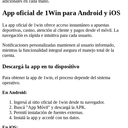
adicionales en cada mano.
App oficial de 1Win para Android y iOS
La app oficial de 1win ofrece acceso instantáneo a apuestas
deportivas, casino, atención al cliente y pagos desde el móvil. La
navegación es rápida e intuitiva para cada usuario.
Notificaciones personalizadas mantienen al usuario informado,
mientras la funcionalidad integral asegura el manejo total de la
cuenta.
Descargá la app en tu dispositivo
Para obtener la app de 1win, el proceso depende del sistema
operativo.
En Android:
Ingresá al sitio oficial de 1win desde tu navegador.
Buscá "App Móvil" y descargá la APK.
Permití instalación de fuentes externas.
Instalá la app y accedé con tus datos.
En iOS: