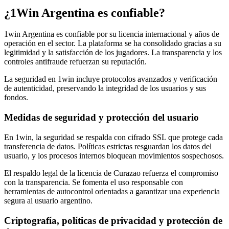
¿1Win Argentina es confiable?
1win Argentina es confiable por su licencia internacional y años de
operación en el sector. La plataforma se ha consolidado gracias a su
legitimidad y la satisfacción de los jugadores. La transparencia y los
controles antifraude refuerzan su reputación.
La seguridad en 1win incluye protocolos avanzados y verificación
de autenticidad, preservando la integridad de los usuarios y sus
fondos.
Medidas de seguridad y protección del usuario
En 1win, la seguridad se respalda con cifrado SSL que protege cada
transferencia de datos. Políticas estrictas resguardan los datos del
usuario, y los procesos internos bloquean movimientos sospechosos.
El respaldo legal de la licencia de Curazao refuerza el compromiso
con la transparencia. Se fomenta el uso responsable con
herramientas de autocontrol orientadas a garantizar una experiencia
segura al usuario argentino.
Criptografía, políticas de privacidad y protección de