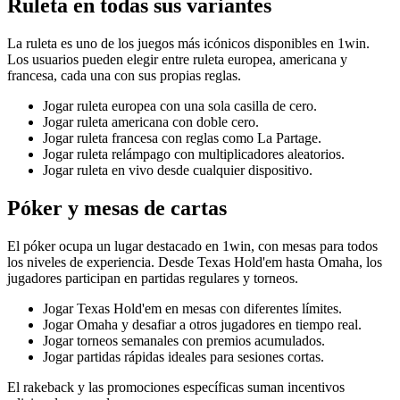
Ruleta en todas sus variantes
La ruleta es uno de los juegos más icónicos disponibles en 1win.
Los usuarios pueden elegir entre ruleta europea, americana y
francesa, cada una con sus propias reglas.
Jogar ruleta europea con una sola casilla de cero.
Jogar ruleta americana con doble cero.
Jogar ruleta francesa con reglas como La Partage.
Jogar ruleta relámpago con multiplicadores aleatorios.
Jogar ruleta en vivo desde cualquier dispositivo.
Póker y mesas de cartas
El póker ocupa un lugar destacado en 1win, con mesas para todos
los niveles de experiencia. Desde Texas Hold'em hasta Omaha, los
jugadores participan en partidas regulares y torneos.
Jogar Texas Hold'em en mesas con diferentes límites.
Jogar Omaha y desafiar a otros jugadores en tiempo real.
Jogar torneos semanales con premios acumulados.
Jogar partidas rápidas ideales para sesiones cortas.
El rakeback y las promociones específicas suman incentivos