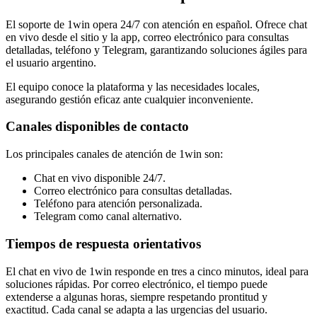
El soporte de 1win opera 24/7 con atención en español. Ofrece chat
en vivo desde el sitio y la app, correo electrónico para consultas
detalladas, teléfono y Telegram, garantizando soluciones ágiles para
el usuario argentino.
El equipo conoce la plataforma y las necesidades locales,
asegurando gestión eficaz ante cualquier inconveniente.
Canales disponibles de contacto
Los principales canales de atención de 1win son:
Chat en vivo disponible 24/7.
Correo electrónico para consultas detalladas.
Teléfono para atención personalizada.
Telegram como canal alternativo.
Tiempos de respuesta orientativos
El chat en vivo de 1win responde en tres a cinco minutos, ideal para
soluciones rápidas. Por correo electrónico, el tiempo puede
extenderse a algunas horas, siempre respetando prontitud y
exactitud. Cada canal se adapta a las urgencias del usuario.