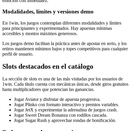
emoción con inmediatez.
Modalidades, límites y versiones demo
En 1win, los juegos contemplan diferentes modalidades y límites
para principiantes y experimentados. Hay apuestas mínimas
accesibles y montos máximos generosos.
Los juegos demo facilitan la práctica antes de apostar en serio, y los
retiros mantienen mínimos bajos y topes competitivos para cualquier
perfil de usuario.
Slots destacados en el catálogo
La sección de slots es una de las más visitadas por los usuarios de
1win. Cada título cuenta con mecánicas únicas, desde giros gratuitos
hasta multiplicadores que potencian las ganancias.
Jogar Aviator y disfrutar de apuesta progresiva.
Jogar Plinko con formato interactivo y premios variables.
Jogar JetX y experimentar la adrenalina de juegos crash.
Jogar Sweet Dream Bonanza con rodillos cascada.
Jogar Sugar Rush y aprovechar rondas de bonificación.