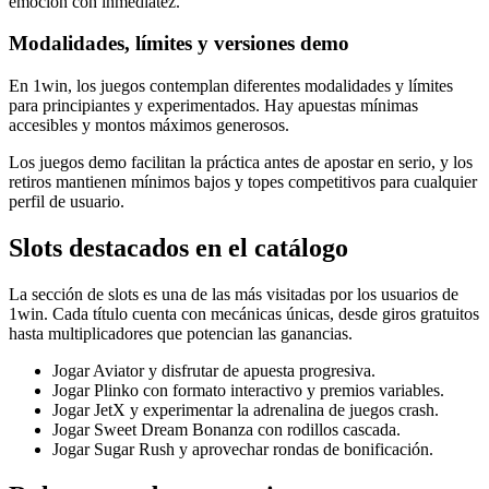
emoción con inmediatez.
Modalidades, límites y versiones demo
En 1win, los juegos contemplan diferentes modalidades y límites
para principiantes y experimentados. Hay apuestas mínimas
accesibles y montos máximos generosos.
Los juegos demo facilitan la práctica antes de apostar en serio, y los
retiros mantienen mínimos bajos y topes competitivos para cualquier
perfil de usuario.
Slots destacados en el catálogo
La sección de slots es una de las más visitadas por los usuarios de
1win. Cada título cuenta con mecánicas únicas, desde giros gratuitos
hasta multiplicadores que potencian las ganancias.
Jogar Aviator y disfrutar de apuesta progresiva.
Jogar Plinko con formato interactivo y premios variables.
Jogar JetX y experimentar la adrenalina de juegos crash.
Jogar Sweet Dream Bonanza con rodillos cascada.
Jogar Sugar Rush y aprovechar rondas de bonificación.