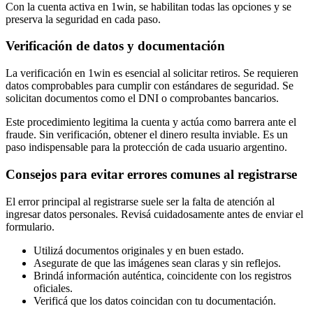
Con la cuenta activa en 1win, se habilitan todas las opciones y se
preserva la seguridad en cada paso.
Verificación de datos y documentación
La verificación en 1win es esencial al solicitar retiros. Se requieren
datos comprobables para cumplir con estándares de seguridad. Se
solicitan documentos como el DNI o comprobantes bancarios.
Este procedimiento legitima la cuenta y actúa como barrera ante el
fraude. Sin verificación, obtener el dinero resulta inviable. Es un
paso indispensable para la protección de cada usuario argentino.
Consejos para evitar errores comunes al registrarse
El error principal al registrarse suele ser la falta de atención al
ingresar datos personales. Revisá cuidadosamente antes de enviar el
formulario.
Utilizá documentos originales y en buen estado.
Asegurate de que las imágenes sean claras y sin reflejos.
Brindá información auténtica, coincidente con los registros
oficiales.
Verificá que los datos coincidan con tu documentación.