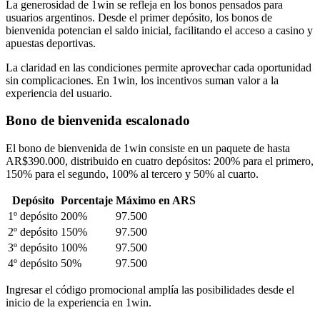
La generosidad de 1win se refleja en los bonos pensados para
usuarios argentinos. Desde el primer depósito, los bonos de
bienvenida potencian el saldo inicial, facilitando el acceso a casino y
apuestas deportivas.
La claridad en las condiciones permite aprovechar cada oportunidad
sin complicaciones. En 1win, los incentivos suman valor a la
experiencia del usuario.
Bono de bienvenida escalonado
El bono de bienvenida de 1win consiste en un paquete de hasta
AR$390.000, distribuido en cuatro depósitos: 200% para el primero,
150% para el segundo, 100% al tercero y 50% al cuarto.
Depósito
Porcentaje
Máximo en ARS
1º depósito
200%
97.500
2º depósito
150%
97.500
3º depósito
100%
97.500
4º depósito
50%
97.500
Ingresar el código promocional amplía las posibilidades desde el
inicio de la experiencia en 1win.