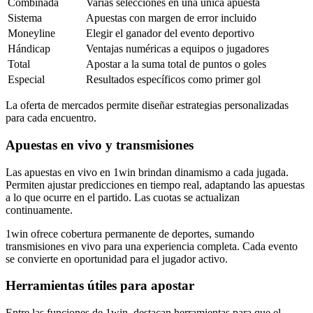
Combinada
Varias selecciones en una única apuesta
Sistema
Apuestas con margen de error incluido
Moneyline
Elegir el ganador del evento deportivo
Hándicap
Ventajas numéricas a equipos o jugadores
Total
Apostar a la suma total de puntos o goles
Especial
Resultados específicos como primer gol
La oferta de mercados permite diseñar estrategias personalizadas
para cada encuentro.
Apuestas en vivo y transmisiones
Las apuestas en vivo en 1win brindan dinamismo a cada jugada.
Permiten ajustar predicciones en tiempo real, adaptando las apuestas
a lo que ocurre en el partido. Las cuotas se actualizan
continuamente.
1win ofrece cobertura permanente de deportes, sumando
transmisiones en vivo para una experiencia completa. Cada evento
se convierte en oportunidad para el jugador activo.
Herramientas útiles para apostar
Entre las funciones de 1win, destacan herramientas para que el