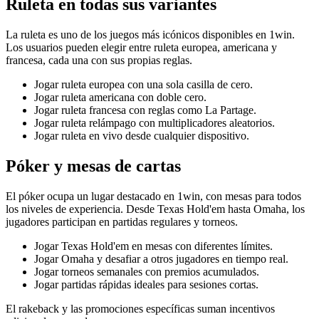
Ruleta en todas sus variantes
La ruleta es uno de los juegos más icónicos disponibles en 1win.
Los usuarios pueden elegir entre ruleta europea, americana y
francesa, cada una con sus propias reglas.
Jogar ruleta europea con una sola casilla de cero.
Jogar ruleta americana con doble cero.
Jogar ruleta francesa con reglas como La Partage.
Jogar ruleta relámpago con multiplicadores aleatorios.
Jogar ruleta en vivo desde cualquier dispositivo.
Póker y mesas de cartas
El póker ocupa un lugar destacado en 1win, con mesas para todos
los niveles de experiencia. Desde Texas Hold'em hasta Omaha, los
jugadores participan en partidas regulares y torneos.
Jogar Texas Hold'em en mesas con diferentes límites.
Jogar Omaha y desafiar a otros jugadores en tiempo real.
Jogar torneos semanales con premios acumulados.
Jogar partidas rápidas ideales para sesiones cortas.
El rakeback y las promociones específicas suman incentivos