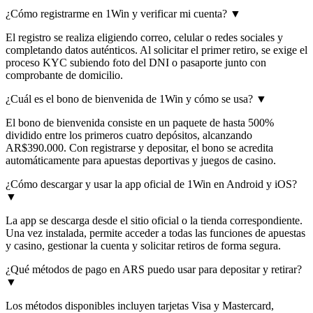
¿Cómo registrarme en 1Win y verificar mi cuenta?
▼
El registro se realiza eligiendo correo, celular o redes sociales y
completando datos auténticos. Al solicitar el primer retiro, se exige el
proceso KYC subiendo foto del DNI o pasaporte junto con
comprobante de domicilio.
¿Cuál es el bono de bienvenida de 1Win y cómo se usa?
▼
El bono de bienvenida consiste en un paquete de hasta 500%
dividido entre los primeros cuatro depósitos, alcanzando
AR$390.000. Con registrarse y depositar, el bono se acredita
automáticamente para apuestas deportivas y juegos de casino.
¿Cómo descargar y usar la app oficial de 1Win en Android y iOS?
▼
La app se descarga desde el sitio oficial o la tienda correspondiente.
Una vez instalada, permite acceder a todas las funciones de apuestas
y casino, gestionar la cuenta y solicitar retiros de forma segura.
¿Qué métodos de pago en ARS puedo usar para depositar y retirar?
▼
Los métodos disponibles incluyen tarjetas Visa y Mastercard,