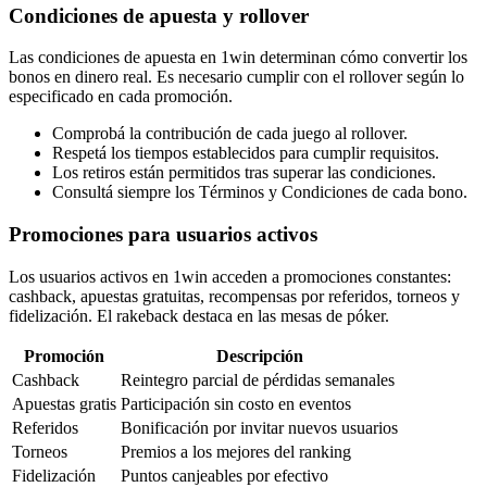
Condiciones de apuesta y rollover
Las condiciones de apuesta en 1win determinan cómo convertir los
bonos en dinero real. Es necesario cumplir con el rollover según lo
especificado en cada promoción.
Comprobá la contribución de cada juego al rollover.
Respetá los tiempos establecidos para cumplir requisitos.
Los retiros están permitidos tras superar las condiciones.
Consultá siempre los Términos y Condiciones de cada bono.
Promociones para usuarios activos
Los usuarios activos en 1win acceden a promociones constantes:
cashback, apuestas gratuitas, recompensas por referidos, torneos y
fidelización. El rakeback destaca en las mesas de póker.
Promoción
Descripción
Cashback
Reintegro parcial de pérdidas semanales
Apuestas gratis
Participación sin costo en eventos
Referidos
Bonificación por invitar nuevos usuarios
Torneos
Premios a los mejores del ranking
Fidelización
Puntos canjeables por efectivo