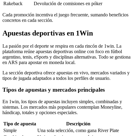
Rakeback
Devolución de comisiones en póker
Cada promoción incentiva el juego frecuente, sumando beneficios
concretos en cada sección.
Apuestas deportivas en 1Win
La pasión por el deporte se respira en cada rincón de 1win. La
plataforma reúne apuestas deportivas online con foco en fútbol
argentino, tenis, eSports y disciplinas alternativas. Todo se gestiona
en ARS para apostar en moneda local.
La sección deportiva ofrece apuestas en vivo, mercados variados y
tipos de jugada adaptados a todos los perfiles de usuario.
Tipos de apuestas y mercados principales
En 1win, los tipos de apuestas incluyen simples, combinadas y
sistemas. Los mercados más populares contemplan Moneyline,
hándicap, totales y opciones especiales.
Tipo de apuesta
Descripción
Simple
Una sola selección, como gana River Plate