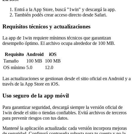
Entrá a la App Store, buscá "1win" y descargá la app.
También podés crear acceso directo desde Safari.
Requisitos técnicos y actualizaciones
La app de 1win requiere mínimos técnicos que garantizan
desempeño óptimo. El archivo ocupa alrededor de 100 MB.
Requisito
Android
iOS
Tamaño
100 MB
100 MB
OS mínimo
5.0
12.0
Las actualizaciones se gestionan desde el sitio oficial en Android y a
través de la App Store en iOS.
Uso seguro de la app móvil
Para garantizar seguridad, descargá siempre la versión oficial de
1win desde el sitio o tiendas confiables. Evitá archivos de terceros
para prevenir riesgos con tus datos.
Mantené la aplicación actualizada: cada versión incorpora mejoras
de seguridad. Configurá contraseña robusta para tu cuenta y no la