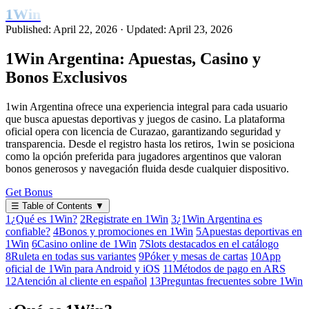
1Win
Published: April 22, 2026
·
Updated: April 23, 2026
1Win Argentina: Apuestas, Casino y
Bonos Exclusivos
1win Argentina ofrece una experiencia integral para cada usuario
que busca apuestas deportivas y juegos de casino. La plataforma
oficial opera con licencia de Curazao, garantizando seguridad y
transparencia. Desde el registro hasta los retiros, 1win se posiciona
como la opción preferida para jugadores argentinos que valoran
bonos generosos y navegación fluida desde cualquier dispositivo.
Get Bonus
☰
Table of Contents
▼
1
¿Qué es 1Win?
2
Registrate en 1Win
3
¿1Win Argentina es
confiable?
4
Bonos y promociones en 1Win
5
Apuestas deportivas en
1Win
6
Casino online de 1Win
7
Slots destacados en el catálogo
8
Ruleta en todas sus variantes
9
Póker y mesas de cartas
10
App
oficial de 1Win para Android y iOS
11
Métodos de pago en ARS
12
Atención al cliente en español
13
Preguntas frecuentes sobre 1Win