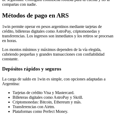
compartas con nadie.
Métodos de pago en ARS
1win permite operar en pesos argentinos mediante tarjetas de
crédito, billeteras digitales como AstroPay, criptomonedas y
transferencias. Los ingresos son inmediatos y los retiros se procesan
en horas.
Los montos mínimos y máximos dependen de la vía elegida,
cubriendo pequeñas y grandes transacciones con confiabilidad
constante.
Depósitos rápidos y seguros
La carga de saldo en 1win es simple, con opciones adaptadas a
Argentina:
Tarjetas de crédito Visa y Mastercard.
Billeteras digitales como AstroPay y Skrill.
Criptomonedas: Bitcoin, Ethereum y más.
Transferencias con Airtm.
Plataformas como Perfect Money.