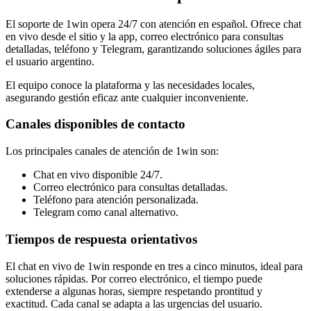
El soporte de 1win opera 24/7 con atención en español. Ofrece chat
en vivo desde el sitio y la app, correo electrónico para consultas
detalladas, teléfono y Telegram, garantizando soluciones ágiles para
el usuario argentino.
El equipo conoce la plataforma y las necesidades locales,
asegurando gestión eficaz ante cualquier inconveniente.
Canales disponibles de contacto
Los principales canales de atención de 1win son:
Chat en vivo disponible 24/7.
Correo electrónico para consultas detalladas.
Teléfono para atención personalizada.
Telegram como canal alternativo.
Tiempos de respuesta orientativos
El chat en vivo de 1win responde en tres a cinco minutos, ideal para
soluciones rápidas. Por correo electrónico, el tiempo puede
extenderse a algunas horas, siempre respetando prontitud y
exactitud. Cada canal se adapta a las urgencias del usuario.