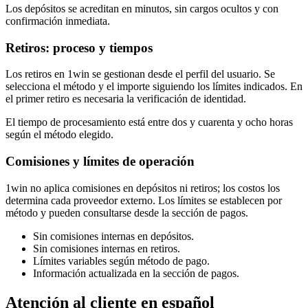
Los depósitos se acreditan en minutos, sin cargos ocultos y con
confirmación inmediata.
Retiros: proceso y tiempos
Los retiros en 1win se gestionan desde el perfil del usuario. Se
selecciona el método y el importe siguiendo los límites indicados. En
el primer retiro es necesaria la verificación de identidad.
El tiempo de procesamiento está entre dos y cuarenta y ocho horas
según el método elegido.
Comisiones y límites de operación
1win no aplica comisiones en depósitos ni retiros; los costos los
determina cada proveedor externo. Los límites se establecen por
método y pueden consultarse desde la sección de pagos.
Sin comisiones internas en depósitos.
Sin comisiones internas en retiros.
Límites variables según método de pago.
Información actualizada en la sección de pagos.
Atención al cliente en español