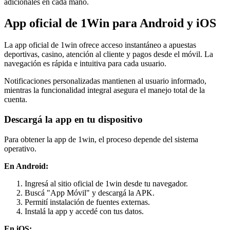
adicionales en cada mano.
App oficial de 1Win para Android y iOS
La app oficial de 1win ofrece acceso instantáneo a apuestas
deportivas, casino, atención al cliente y pagos desde el móvil. La
navegación es rápida e intuitiva para cada usuario.
Notificaciones personalizadas mantienen al usuario informado,
mientras la funcionalidad integral asegura el manejo total de la
cuenta.
Descargá la app en tu dispositivo
Para obtener la app de 1win, el proceso depende del sistema
operativo.
En Android:
Ingresá al sitio oficial de 1win desde tu navegador.
Buscá "App Móvil" y descargá la APK.
Permití instalación de fuentes externas.
Instalá la app y accedé con tus datos.
En iOS: