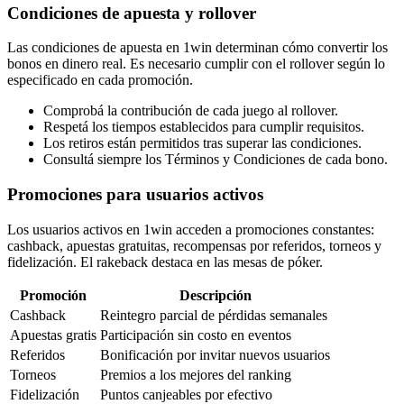
Condiciones de apuesta y rollover
Las condiciones de apuesta en 1win determinan cómo convertir los
bonos en dinero real. Es necesario cumplir con el rollover según lo
especificado en cada promoción.
Comprobá la contribución de cada juego al rollover.
Respetá los tiempos establecidos para cumplir requisitos.
Los retiros están permitidos tras superar las condiciones.
Consultá siempre los Términos y Condiciones de cada bono.
Promociones para usuarios activos
Los usuarios activos en 1win acceden a promociones constantes:
cashback, apuestas gratuitas, recompensas por referidos, torneos y
fidelización. El rakeback destaca en las mesas de póker.
Promoción
Descripción
Cashback
Reintegro parcial de pérdidas semanales
Apuestas gratis
Participación sin costo en eventos
Referidos
Bonificación por invitar nuevos usuarios
Torneos
Premios a los mejores del ranking
Fidelización
Puntos canjeables por efectivo