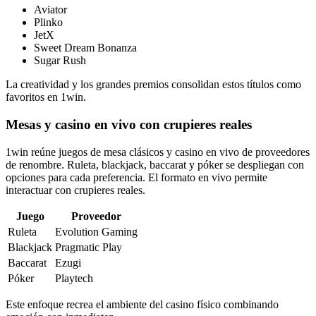
Aviator
Plinko
JetX
Sweet Dream Bonanza
Sugar Rush
La creatividad y los grandes premios consolidan estos títulos como
favoritos en 1win.
Mesas y casino en vivo con crupieres reales
1win reúne juegos de mesa clásicos y casino en vivo de proveedores
de renombre. Ruleta, blackjack, baccarat y póker se despliegan con
opciones para cada preferencia. El formato en vivo permite
interactuar con crupieres reales.
Juego
Proveedor
Ruleta
Evolution Gaming
Blackjack
Pragmatic Play
Baccarat
Ezugi
Póker
Playtech
Este enfoque recrea el ambiente del casino físico combinando