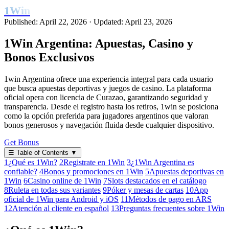
1Win
Published: April 22, 2026
·
Updated: April 23, 2026
1Win Argentina: Apuestas, Casino y
Bonos Exclusivos
1win Argentina ofrece una experiencia integral para cada usuario
que busca apuestas deportivas y juegos de casino. La plataforma
oficial opera con licencia de Curazao, garantizando seguridad y
transparencia. Desde el registro hasta los retiros, 1win se posiciona
como la opción preferida para jugadores argentinos que valoran
bonos generosos y navegación fluida desde cualquier dispositivo.
Get Bonus
☰
Table of Contents
▼
1
¿Qué es 1Win?
2
Registrate en 1Win
3
¿1Win Argentina es
confiable?
4
Bonos y promociones en 1Win
5
Apuestas deportivas en
1Win
6
Casino online de 1Win
7
Slots destacados en el catálogo
8
Ruleta en todas sus variantes
9
Póker y mesas de cartas
10
App
oficial de 1Win para Android y iOS
11
Métodos de pago en ARS
12
Atención al cliente en español
13
Preguntas frecuentes sobre 1Win