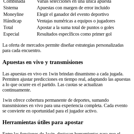
Combinada
Varias selecciones en una única apuesta
Sistema
Apuestas con margen de error incluido
Moneyline
Elegir el ganador del evento deportivo
Hándicap
Ventajas numéricas a equipos o jugadores
Total
Apostar a la suma total de puntos o goles
Especial
Resultados específicos como primer gol
La oferta de mercados permite diseñar estrategias personalizadas
para cada encuentro.
Apuestas en vivo y transmisiones
Las apuestas en vivo en 1win brindan dinamismo a cada jugada.
Permiten ajustar predicciones en tiempo real, adaptando las apuestas
a lo que ocurre en el partido. Las cuotas se actualizan
continuamente.
1win ofrece cobertura permanente de deportes, sumando
transmisiones en vivo para una experiencia completa. Cada evento
se convierte en oportunidad para el jugador activo.
Herramientas útiles para apostar
Entre las funciones de 1win, destacan herramientas para que el