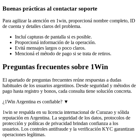
Buenas prácticas al contactar soporte
Para agilizar la atención en 1win, proporcioná nombre completo, ID
de cuenta y detalles claros del problema.
Incluí capturas de pantalla si es posible.
Proporcioná información de la operación.
Evitá mensajes largos o poco claros.
Mencioná el método de pago si se trata de retiros.
Preguntas frecuentes sobre 1Win
El apartado de preguntas frecuentes reúne respuestas a dudas
habituales de los usuarios argentinos. Desde seguridad y métodos de
pago hasta registro y bonos, cada consulta tiene solución concreta.
¿1Win Argentina es confiable?
▼
1win se respalda en su licencia internacional de Curazao y sólida
reputación en Argentina. La seguridad de los datos, protocolos de
protección y políticas de privacidad brindan confianza a los
usuarios. Los controles antifraude y la verificación KYC garantizan
operaciones legítimas.