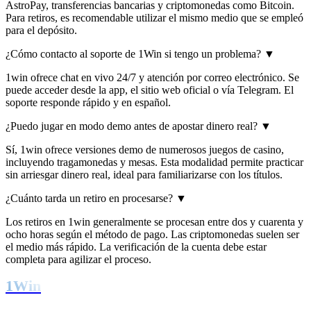
AstroPay, transferencias bancarias y criptomonedas como Bitcoin.
Para retiros, es recomendable utilizar el mismo medio que se empleó
para el depósito.
¿Cómo contacto al soporte de 1Win si tengo un problema?
▼
1win ofrece chat en vivo 24/7 y atención por correo electrónico. Se
puede acceder desde la app, el sitio web oficial o vía Telegram. El
soporte responde rápido y en español.
¿Puedo jugar en modo demo antes de apostar dinero real?
▼
Sí, 1win ofrece versiones demo de numerosos juegos de casino,
incluyendo tragamonedas y mesas. Esta modalidad permite practicar
sin arriesgar dinero real, ideal para familiarizarse con los títulos.
¿Cuánto tarda un retiro en procesarse?
▼
Los retiros en 1win generalmente se procesan entre dos y cuarenta y
ocho horas según el método de pago. Las criptomonedas suelen ser
el medio más rápido. La verificación de la cuenta debe estar
completa para agilizar el proceso.
1Win