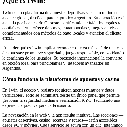
¿Qué es 1Win?
1win es una plataforma de apuestas deportivas y casino online con
alcance global, diseñada para el público argentino. Su operación está
avalada por licencia de Curazao, certificando actividades legales y
confiables. 1win ofrece deportes, tragamonedas y juegos en vivo,
complementados con métodos de pago locales y atención al cliente
eficaz.
Entender qué es 1win implica reconocer que va más allá de una casa
de apuestas: promueve seguridad y juego responsable, consolidando
la confianza de los usuarios. Su presencia internacional la convierte
en opción ideal para principiantes y jugadores avanzados en
Argentina.
Cómo funciona la plataforma de apuestas y casino
En 1win, el acceso y registro requieren apenas minutos y datos
verificables. Todo se administra desde un único panel que permite
gestionar la seguridad mediante verificación KYC, facilitando una
experiencia práctica para cada usuario.
La navegación en la web y la app resulta intuitiva. Las secciones —
apuestas deportivas, casino, recargas y retiros— están accesibles
desde PC y móviles. Cada servicio se activa con un clic, integrando