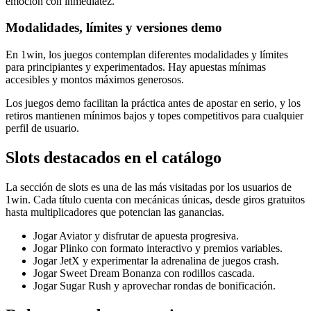
emoción con inmediatez.
Modalidades, límites y versiones demo
En 1win, los juegos contemplan diferentes modalidades y límites
para principiantes y experimentados. Hay apuestas mínimas
accesibles y montos máximos generosos.
Los juegos demo facilitan la práctica antes de apostar en serio, y los
retiros mantienen mínimos bajos y topes competitivos para cualquier
perfil de usuario.
Slots destacados en el catálogo
La sección de slots es una de las más visitadas por los usuarios de
1win. Cada título cuenta con mecánicas únicas, desde giros gratuitos
hasta multiplicadores que potencian las ganancias.
Jogar Aviator y disfrutar de apuesta progresiva.
Jogar Plinko con formato interactivo y premios variables.
Jogar JetX y experimentar la adrenalina de juegos crash.
Jogar Sweet Dream Bonanza con rodillos cascada.
Jogar Sugar Rush y aprovechar rondas de bonificación.