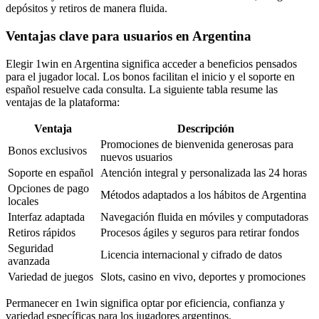
depósitos y retiros de manera fluida.
Ventajas clave para usuarios en Argentina
Elegir 1win en Argentina significa acceder a beneficios pensados
para el jugador local. Los bonos facilitan el inicio y el soporte en
español resuelve cada consulta. La siguiente tabla resume las
ventajas de la plataforma:
Ventaja
Descripción
Promociones de bienvenida generosas para
Bonos exclusivos
nuevos usuarios
Soporte en español
Atención integral y personalizada las 24 horas
Opciones de pago
Métodos adaptados a los hábitos de Argentina
locales
Interfaz adaptada
Navegación fluida en móviles y computadoras
Retiros rápidos
Procesos ágiles y seguros para retirar fondos
Seguridad
Licencia internacional y cifrado de datos
avanzada
Variedad de juegos
Slots, casino en vivo, deportes y promociones
Permanecer en 1win significa optar por eficiencia, confianza y
variedad específicas para los jugadores argentinos.