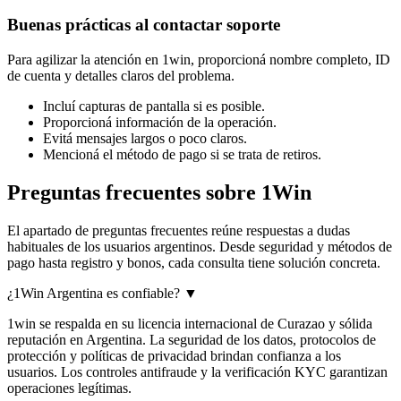
Buenas prácticas al contactar soporte
Para agilizar la atención en 1win, proporcioná nombre completo, ID
de cuenta y detalles claros del problema.
Incluí capturas de pantalla si es posible.
Proporcioná información de la operación.
Evitá mensajes largos o poco claros.
Mencioná el método de pago si se trata de retiros.
Preguntas frecuentes sobre 1Win
El apartado de preguntas frecuentes reúne respuestas a dudas
habituales de los usuarios argentinos. Desde seguridad y métodos de
pago hasta registro y bonos, cada consulta tiene solución concreta.
¿1Win Argentina es confiable?
▼
1win se respalda en su licencia internacional de Curazao y sólida
reputación en Argentina. La seguridad de los datos, protocolos de
protección y políticas de privacidad brindan confianza a los
usuarios. Los controles antifraude y la verificación KYC garantizan
operaciones legítimas.