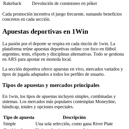
Rakeback
Devolución de comisiones en póker
Cada promoción incentiva el juego frecuente, sumando beneficios
concretos en cada sección.
Apuestas deportivas en 1Win
La pasión por el deporte se respira en cada rincón de 1win. La
plataforma reúne apuestas deportivas online con foco en fútbol
argentino, tenis, eSports y disciplinas alternativas. Todo se gestiona
en ARS para apostar en moneda local.
La sección deportiva ofrece apuestas en vivo, mercados variados y
tipos de jugada adaptados a todos los perfiles de usuario.
Tipos de apuestas y mercados principales
En 1win, los tipos de apuestas incluyen simples, combinadas y
sistemas. Los mercados más populares contemplan Moneyline,
hándicap, totales y opciones especiales.
Tipo de apuesta
Descripción
Simple
Una sola selección, como gana River Plate