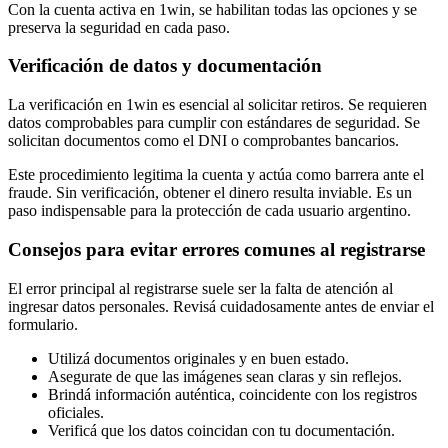
Con la cuenta activa en 1win, se habilitan todas las opciones y se
preserva la seguridad en cada paso.
Verificación de datos y documentación
La verificación en 1win es esencial al solicitar retiros. Se requieren
datos comprobables para cumplir con estándares de seguridad. Se
solicitan documentos como el DNI o comprobantes bancarios.
Este procedimiento legitima la cuenta y actúa como barrera ante el
fraude. Sin verificación, obtener el dinero resulta inviable. Es un
paso indispensable para la protección de cada usuario argentino.
Consejos para evitar errores comunes al registrarse
El error principal al registrarse suele ser la falta de atención al
ingresar datos personales. Revisá cuidadosamente antes de enviar el
formulario.
Utilizá documentos originales y en buen estado.
Asegurate de que las imágenes sean claras y sin reflejos.
Brindá información auténtica, coincidente con los registros
oficiales.
Verificá que los datos coincidan con tu documentación.