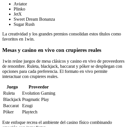
Aviator
Plinko
JetX
Sweet Dream Bonanza
Sugar Rush
La creatividad y los grandes premios consolidan estos títulos como
favoritos en 1win.
Mesas y casino en vivo con crupieres reales
1win reúne juegos de mesa clásicos y casino en vivo de proveedores
de renombre. Ruleta, blackjack, baccarat y póker se despliegan con
opciones para cada preferencia. El formato en vivo permite
interactuar con crupieres reales.
Juego
Proveedor
Ruleta
Evolution Gaming
Blackjack
Pragmatic Play
Baccarat
Ezugi
Póker
Playtech
Este enfoque recrea el ambiente del casino físico combinando