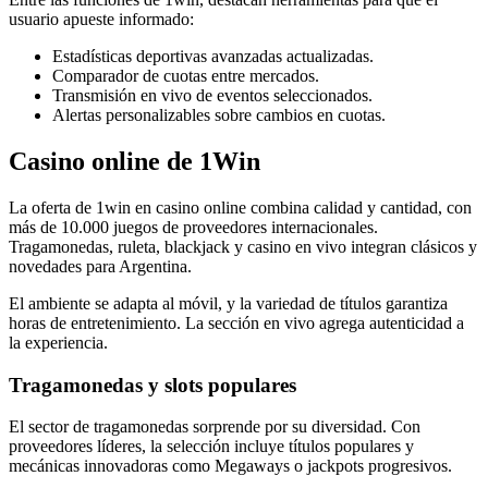
usuario apueste informado:
Estadísticas deportivas avanzadas actualizadas.
Comparador de cuotas entre mercados.
Transmisión en vivo de eventos seleccionados.
Alertas personalizables sobre cambios en cuotas.
Casino online de 1Win
La oferta de 1win en casino online combina calidad y cantidad, con
más de 10.000 juegos de proveedores internacionales.
Tragamonedas, ruleta, blackjack y casino en vivo integran clásicos y
novedades para Argentina.
El ambiente se adapta al móvil, y la variedad de títulos garantiza
horas de entretenimiento. La sección en vivo agrega autenticidad a
la experiencia.
Tragamonedas y slots populares
El sector de tragamonedas sorprende por su diversidad. Con
proveedores líderes, la selección incluye títulos populares y
mecánicas innovadoras como Megaways o jackpots progresivos.