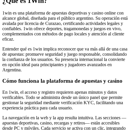
¿Qué es 1Win?
1win es una plataforma de apuestas deportivas y casino online con
alcance global, diseñada para el público argentino. Su operación está
avalada por licencia de Curazao, certificando actividades legales y
confiables. 1win ofrece deportes, tragamonedas y juegos en vivo,
complementados con métodos de pago locales y atención al cliente
eficaz.
Entender qué es 1win implica reconocer que va más allá de una casa
de apuestas: promueve seguridad y juego responsable, consolidando
la confianza de los usuarios. Su presencia internacional la convierte
en opción ideal para principiantes y jugadores avanzados en
Argentina.
Cómo funciona la plataforma de apuestas y casino
En 1win, el acceso y registro requieren apenas minutos y datos
verificables. Todo se administra desde un único panel que permite
gestionar la seguridad mediante verificación KYC, facilitando una
experiencia práctica para cada usuario.
La navegación en la web y la app resulta intuitiva. Las secciones —
apuestas deportivas, casino, recargas y retiros— están accesibles
desde PC y móviles. Cada servicio se activa con un clic, integrando