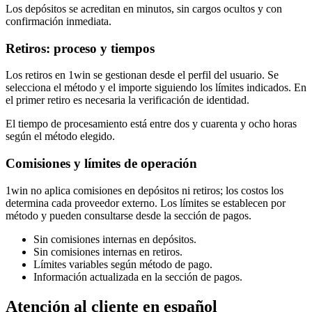
Los depósitos se acreditan en minutos, sin cargos ocultos y con
confirmación inmediata.
Retiros: proceso y tiempos
Los retiros en 1win se gestionan desde el perfil del usuario. Se
selecciona el método y el importe siguiendo los límites indicados. En
el primer retiro es necesaria la verificación de identidad.
El tiempo de procesamiento está entre dos y cuarenta y ocho horas
según el método elegido.
Comisiones y límites de operación
1win no aplica comisiones en depósitos ni retiros; los costos los
determina cada proveedor externo. Los límites se establecen por
método y pueden consultarse desde la sección de pagos.
Sin comisiones internas en depósitos.
Sin comisiones internas en retiros.
Límites variables según método de pago.
Información actualizada en la sección de pagos.
Atención al cliente en español