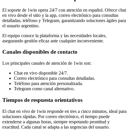
El soporte de 1win opera 24/7 con atención en español. Ofrece chat
en vivo desde el sitio y la app, correo electrónico para consultas
detalladas, teléfono y Telegram, garantizando soluciones ágiles para
el usuario argentino.
El equipo conoce la plataforma y las necesidades locales,
asegurando gestión eficaz ante cualquier inconveniente.
Canales disponibles de contacto
Los principales canales de atención de 1win son:
Chat en vivo disponible 24/7.
Correo electrónico para consultas detalladas.
Teléfono para atención personalizada.
Telegram como canal alternativo.
Tiempos de respuesta orientativos
El chat en vivo de 1win responde en tres a cinco minutos, ideal para
soluciones rápidas. Por correo electrónico, el tiempo puede
extenderse a algunas horas, siempre respetando prontitud y
exactitud. Cada canal se adapta a las urgencias del usuario.