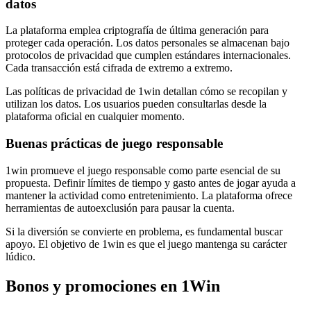
datos
La plataforma emplea criptografía de última generación para
proteger cada operación. Los datos personales se almacenan bajo
protocolos de privacidad que cumplen estándares internacionales.
Cada transacción está cifrada de extremo a extremo.
Las políticas de privacidad de 1win detallan cómo se recopilan y
utilizan los datos. Los usuarios pueden consultarlas desde la
plataforma oficial en cualquier momento.
Buenas prácticas de juego responsable
1win promueve el juego responsable como parte esencial de su
propuesta. Definir límites de tiempo y gasto antes de jogar ayuda a
mantener la actividad como entretenimiento. La plataforma ofrece
herramientas de autoexclusión para pausar la cuenta.
Si la diversión se convierte en problema, es fundamental buscar
apoyo. El objetivo de 1win es que el juego mantenga su carácter
lúdico.
Bonos y promociones en 1Win