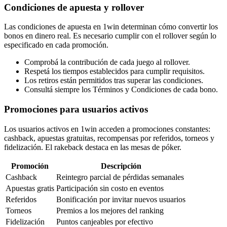
Condiciones de apuesta y rollover
Las condiciones de apuesta en 1win determinan cómo convertir los
bonos en dinero real. Es necesario cumplir con el rollover según lo
especificado en cada promoción.
Comprobá la contribución de cada juego al rollover.
Respetá los tiempos establecidos para cumplir requisitos.
Los retiros están permitidos tras superar las condiciones.
Consultá siempre los Términos y Condiciones de cada bono.
Promociones para usuarios activos
Los usuarios activos en 1win acceden a promociones constantes:
cashback, apuestas gratuitas, recompensas por referidos, torneos y
fidelización. El rakeback destaca en las mesas de póker.
Promoción
Descripción
Cashback
Reintegro parcial de pérdidas semanales
Apuestas gratis
Participación sin costo en eventos
Referidos
Bonificación por invitar nuevos usuarios
Torneos
Premios a los mejores del ranking
Fidelización
Puntos canjeables por efectivo