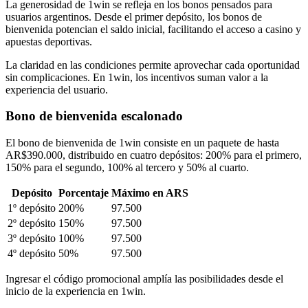
La generosidad de 1win se refleja en los bonos pensados para
usuarios argentinos. Desde el primer depósito, los bonos de
bienvenida potencian el saldo inicial, facilitando el acceso a casino y
apuestas deportivas.
La claridad en las condiciones permite aprovechar cada oportunidad
sin complicaciones. En 1win, los incentivos suman valor a la
experiencia del usuario.
Bono de bienvenida escalonado
El bono de bienvenida de 1win consiste en un paquete de hasta
AR$390.000, distribuido en cuatro depósitos: 200% para el primero,
150% para el segundo, 100% al tercero y 50% al cuarto.
Depósito
Porcentaje
Máximo en ARS
1º depósito
200%
97.500
2º depósito
150%
97.500
3º depósito
100%
97.500
4º depósito
50%
97.500
Ingresar el código promocional amplía las posibilidades desde el
inicio de la experiencia en 1win.