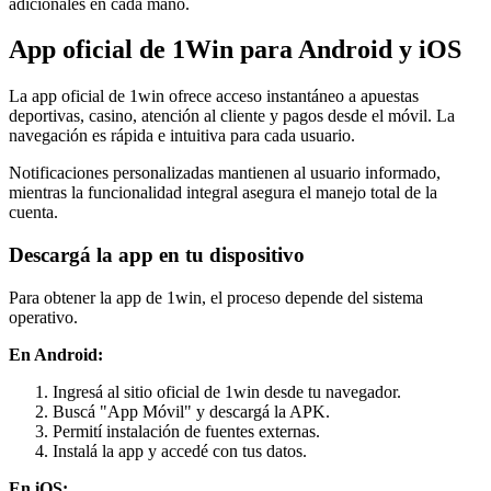
adicionales en cada mano.
App oficial de 1Win para Android y iOS
La app oficial de 1win ofrece acceso instantáneo a apuestas
deportivas, casino, atención al cliente y pagos desde el móvil. La
navegación es rápida e intuitiva para cada usuario.
Notificaciones personalizadas mantienen al usuario informado,
mientras la funcionalidad integral asegura el manejo total de la
cuenta.
Descargá la app en tu dispositivo
Para obtener la app de 1win, el proceso depende del sistema
operativo.
En Android:
Ingresá al sitio oficial de 1win desde tu navegador.
Buscá "App Móvil" y descargá la APK.
Permití instalación de fuentes externas.
Instalá la app y accedé con tus datos.
En iOS: