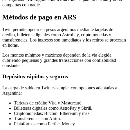
compartas con nadie.
Métodos de pago en ARS
1win permite operar en pesos argentinos mediante tarjetas de
crédito, billeteras digitales como AstroPay, criptomonedas y
transferencias. Los ingresos son inmediatos y los retiros se procesan
en horas.
Los montos mínimos y máximos dependen de la vía elegida,
cubriendo pequeñas y grandes transacciones con confiabilidad
constante.
Depósitos rápidos y seguros
La carga de saldo en 1win es simple, con opciones adaptadas a
Argentina:
Tarjetas de crédito Visa y Mastercard.
Billeteras digitales como AstroPay y Skrill.
Criptomonedas: Bitcoin, Ethereum y más.
Transferencias con Airtm.
Plataformas como Perfect Money.