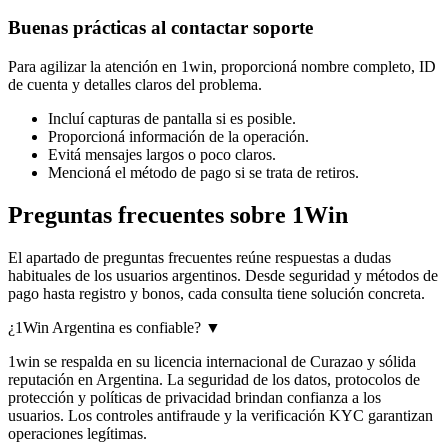
Buenas prácticas al contactar soporte
Para agilizar la atención en 1win, proporcioná nombre completo, ID
de cuenta y detalles claros del problema.
Incluí capturas de pantalla si es posible.
Proporcioná información de la operación.
Evitá mensajes largos o poco claros.
Mencioná el método de pago si se trata de retiros.
Preguntas frecuentes sobre 1Win
El apartado de preguntas frecuentes reúne respuestas a dudas
habituales de los usuarios argentinos. Desde seguridad y métodos de
pago hasta registro y bonos, cada consulta tiene solución concreta.
¿1Win Argentina es confiable?
▼
1win se respalda en su licencia internacional de Curazao y sólida
reputación en Argentina. La seguridad de los datos, protocolos de
protección y políticas de privacidad brindan confianza a los
usuarios. Los controles antifraude y la verificación KYC garantizan
operaciones legítimas.