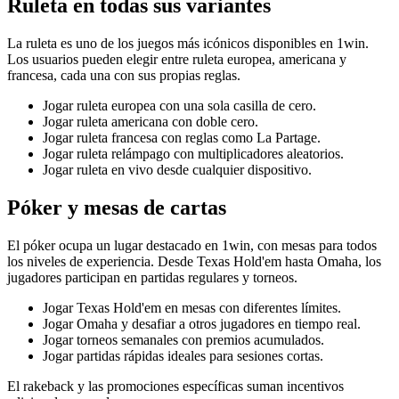
Ruleta en todas sus variantes
La ruleta es uno de los juegos más icónicos disponibles en 1win.
Los usuarios pueden elegir entre ruleta europea, americana y
francesa, cada una con sus propias reglas.
Jogar ruleta europea con una sola casilla de cero.
Jogar ruleta americana con doble cero.
Jogar ruleta francesa con reglas como La Partage.
Jogar ruleta relámpago con multiplicadores aleatorios.
Jogar ruleta en vivo desde cualquier dispositivo.
Póker y mesas de cartas
El póker ocupa un lugar destacado en 1win, con mesas para todos
los niveles de experiencia. Desde Texas Hold'em hasta Omaha, los
jugadores participan en partidas regulares y torneos.
Jogar Texas Hold'em en mesas con diferentes límites.
Jogar Omaha y desafiar a otros jugadores en tiempo real.
Jogar torneos semanales con premios acumulados.
Jogar partidas rápidas ideales para sesiones cortas.
El rakeback y las promociones específicas suman incentivos