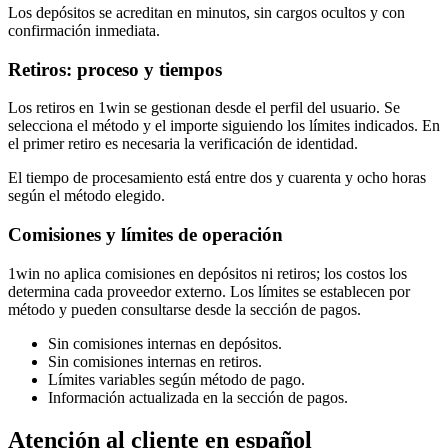
Los depósitos se acreditan en minutos, sin cargos ocultos y con
confirmación inmediata.
Retiros: proceso y tiempos
Los retiros en 1win se gestionan desde el perfil del usuario. Se
selecciona el método y el importe siguiendo los límites indicados. En
el primer retiro es necesaria la verificación de identidad.
El tiempo de procesamiento está entre dos y cuarenta y ocho horas
según el método elegido.
Comisiones y límites de operación
1win no aplica comisiones en depósitos ni retiros; los costos los
determina cada proveedor externo. Los límites se establecen por
método y pueden consultarse desde la sección de pagos.
Sin comisiones internas en depósitos.
Sin comisiones internas en retiros.
Límites variables según método de pago.
Información actualizada en la sección de pagos.
Atención al cliente en español