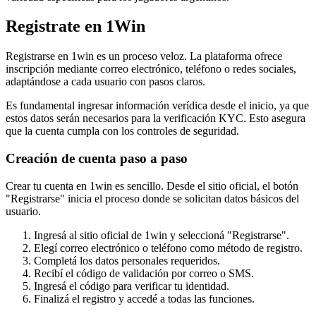
Registrate en 1Win
Registrarse en 1win es un proceso veloz. La plataforma ofrece
inscripción mediante correo electrónico, teléfono o redes sociales,
adaptándose a cada usuario con pasos claros.
Es fundamental ingresar información verídica desde el inicio, ya que
estos datos serán necesarios para la verificación KYC. Esto asegura
que la cuenta cumpla con los controles de seguridad.
Creación de cuenta paso a paso
Crear tu cuenta en 1win es sencillo. Desde el sitio oficial, el botón
"Registrarse" inicia el proceso donde se solicitan datos básicos del
usuario.
Ingresá al sitio oficial de 1win y seleccioná "Registrarse".
Elegí correo electrónico o teléfono como método de registro.
Completá los datos personales requeridos.
Recibí el código de validación por correo o SMS.
Ingresá el código para verificar tu identidad.
Finalizá el registro y accedé a todas las funciones.