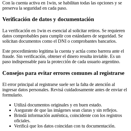
Con la cuenta activa en 1win, se habilitan todas las opciones y se
preserva la seguridad en cada paso.
Verificación de datos y documentación
La verificación en 1win es esencial al solicitar retiros. Se requieren
datos comprobables para cumplir con estándares de seguridad. Se
solicitan documentos como el DNI o comprobantes bancarios.
Este procedimiento legitima la cuenta y actúa como barrera ante el
fraude. Sin verificación, obtener el dinero resulta inviable. Es un
paso indispensable para la protección de cada usuario argentino.
Consejos para evitar errores comunes al registrarse
El error principal al registrarse suele ser la falta de atención al
ingresar datos personales. Revisá cuidadosamente antes de enviar el
formulario.
Utilizá documentos originales y en buen estado.
Asegurate de que las imágenes sean claras y sin reflejos.
Brindá información auténtica, coincidente con los registros
oficiales.
Verificá que los datos coincidan con tu documentación.