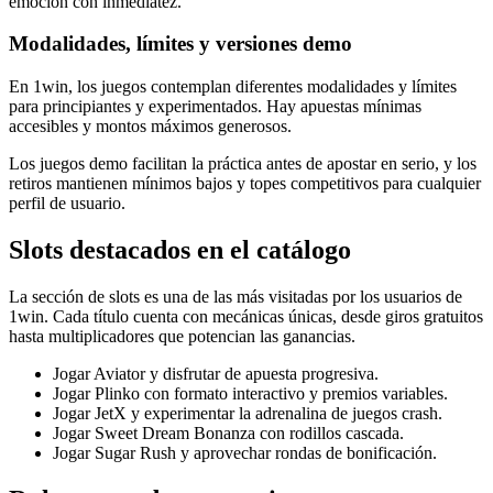
emoción con inmediatez.
Modalidades, límites y versiones demo
En 1win, los juegos contemplan diferentes modalidades y límites
para principiantes y experimentados. Hay apuestas mínimas
accesibles y montos máximos generosos.
Los juegos demo facilitan la práctica antes de apostar en serio, y los
retiros mantienen mínimos bajos y topes competitivos para cualquier
perfil de usuario.
Slots destacados en el catálogo
La sección de slots es una de las más visitadas por los usuarios de
1win. Cada título cuenta con mecánicas únicas, desde giros gratuitos
hasta multiplicadores que potencian las ganancias.
Jogar Aviator y disfrutar de apuesta progresiva.
Jogar Plinko con formato interactivo y premios variables.
Jogar JetX y experimentar la adrenalina de juegos crash.
Jogar Sweet Dream Bonanza con rodillos cascada.
Jogar Sugar Rush y aprovechar rondas de bonificación.