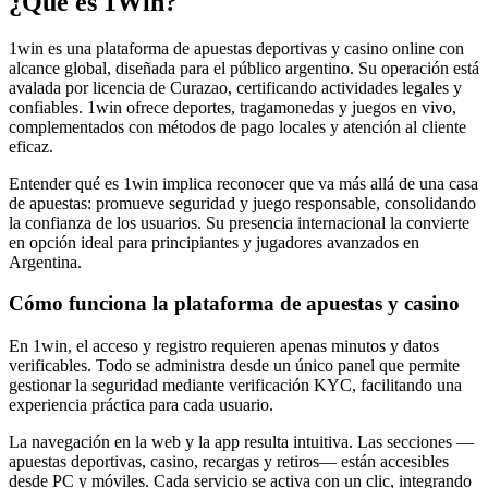
¿Qué es 1Win?
1win es una plataforma de apuestas deportivas y casino online con
alcance global, diseñada para el público argentino. Su operación está
avalada por licencia de Curazao, certificando actividades legales y
confiables. 1win ofrece deportes, tragamonedas y juegos en vivo,
complementados con métodos de pago locales y atención al cliente
eficaz.
Entender qué es 1win implica reconocer que va más allá de una casa
de apuestas: promueve seguridad y juego responsable, consolidando
la confianza de los usuarios. Su presencia internacional la convierte
en opción ideal para principiantes y jugadores avanzados en
Argentina.
Cómo funciona la plataforma de apuestas y casino
En 1win, el acceso y registro requieren apenas minutos y datos
verificables. Todo se administra desde un único panel que permite
gestionar la seguridad mediante verificación KYC, facilitando una
experiencia práctica para cada usuario.
La navegación en la web y la app resulta intuitiva. Las secciones —
apuestas deportivas, casino, recargas y retiros— están accesibles
desde PC y móviles. Cada servicio se activa con un clic, integrando