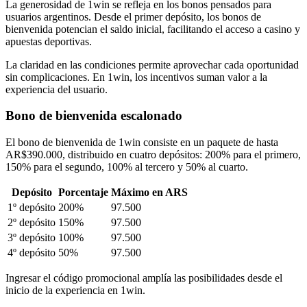
La generosidad de 1win se refleja en los bonos pensados para
usuarios argentinos. Desde el primer depósito, los bonos de
bienvenida potencian el saldo inicial, facilitando el acceso a casino y
apuestas deportivas.
La claridad en las condiciones permite aprovechar cada oportunidad
sin complicaciones. En 1win, los incentivos suman valor a la
experiencia del usuario.
Bono de bienvenida escalonado
El bono de bienvenida de 1win consiste en un paquete de hasta
AR$390.000, distribuido en cuatro depósitos: 200% para el primero,
150% para el segundo, 100% al tercero y 50% al cuarto.
Depósito
Porcentaje
Máximo en ARS
1º depósito
200%
97.500
2º depósito
150%
97.500
3º depósito
100%
97.500
4º depósito
50%
97.500
Ingresar el código promocional amplía las posibilidades desde el
inicio de la experiencia en 1win.