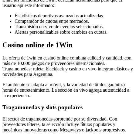
usuario apueste informado:
Estadísticas deportivas avanzadas actualizadas.
Comparador de cuotas entre mercados.
Transmisión en vivo de eventos seleccionados.
Alertas personalizables sobre cambios en cuotas.
Casino online de 1Win
La oferta de 1win en casino online combina calidad y cantidad, con
más de 10.000 juegos de proveedores internacionales.
Tragamonedas, ruleta, blackjack y casino en vivo integran clásicos y
novedades para Argentina.
El ambiente se adapta al móvil, y la variedad de títulos garantiza
horas de entretenimiento. La sección en vivo agrega autenticidad a
la experiencia.
Tragamonedas y slots populares
El sector de tragamonedas sorprende por su diversidad. Con
proveedores líderes, la selección incluye títulos populares y
mecánicas innovadoras como Megaways o jackpots progresivos.