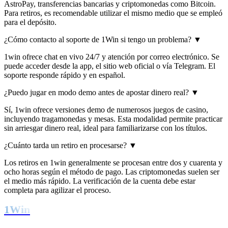
AstroPay, transferencias bancarias y criptomonedas como Bitcoin.
Para retiros, es recomendable utilizar el mismo medio que se empleó
para el depósito.
¿Cómo contacto al soporte de 1Win si tengo un problema?
▼
1win ofrece chat en vivo 24/7 y atención por correo electrónico. Se
puede acceder desde la app, el sitio web oficial o vía Telegram. El
soporte responde rápido y en español.
¿Puedo jugar en modo demo antes de apostar dinero real?
▼
Sí, 1win ofrece versiones demo de numerosos juegos de casino,
incluyendo tragamonedas y mesas. Esta modalidad permite practicar
sin arriesgar dinero real, ideal para familiarizarse con los títulos.
¿Cuánto tarda un retiro en procesarse?
▼
Los retiros en 1win generalmente se procesan entre dos y cuarenta y
ocho horas según el método de pago. Las criptomonedas suelen ser
el medio más rápido. La verificación de la cuenta debe estar
completa para agilizar el proceso.
1Win