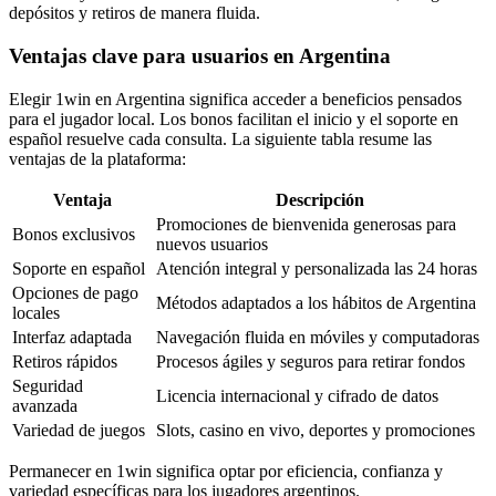
depósitos y retiros de manera fluida.
Ventajas clave para usuarios en Argentina
Elegir 1win en Argentina significa acceder a beneficios pensados
para el jugador local. Los bonos facilitan el inicio y el soporte en
español resuelve cada consulta. La siguiente tabla resume las
ventajas de la plataforma:
Ventaja
Descripción
Promociones de bienvenida generosas para
Bonos exclusivos
nuevos usuarios
Soporte en español
Atención integral y personalizada las 24 horas
Opciones de pago
Métodos adaptados a los hábitos de Argentina
locales
Interfaz adaptada
Navegación fluida en móviles y computadoras
Retiros rápidos
Procesos ágiles y seguros para retirar fondos
Seguridad
Licencia internacional y cifrado de datos
avanzada
Variedad de juegos
Slots, casino en vivo, deportes y promociones
Permanecer en 1win significa optar por eficiencia, confianza y
variedad específicas para los jugadores argentinos.