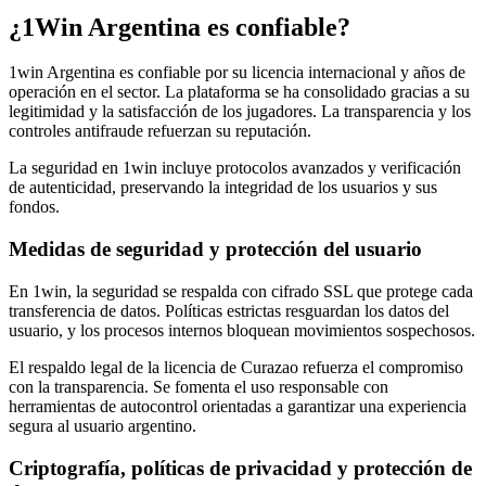
¿1Win Argentina es confiable?
1win Argentina es confiable por su licencia internacional y años de
operación en el sector. La plataforma se ha consolidado gracias a su
legitimidad y la satisfacción de los jugadores. La transparencia y los
controles antifraude refuerzan su reputación.
La seguridad en 1win incluye protocolos avanzados y verificación
de autenticidad, preservando la integridad de los usuarios y sus
fondos.
Medidas de seguridad y protección del usuario
En 1win, la seguridad se respalda con cifrado SSL que protege cada
transferencia de datos. Políticas estrictas resguardan los datos del
usuario, y los procesos internos bloquean movimientos sospechosos.
El respaldo legal de la licencia de Curazao refuerza el compromiso
con la transparencia. Se fomenta el uso responsable con
herramientas de autocontrol orientadas a garantizar una experiencia
segura al usuario argentino.
Criptografía, políticas de privacidad y protección de