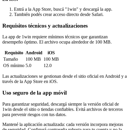
Entrá a la App Store, buscá "1win" y descargá la app.
También podés crear acceso directo desde Safari.
Requisitos técnicos y actualizaciones
La app de 1win requiere mínimos técnicos que garantizan
desempeño óptimo. El archivo ocupa alrededor de 100 MB.
Requisito
Android
iOS
Tamaño
100 MB
100 MB
OS mínimo
5.0
12.0
Las actualizaciones se gestionan desde el sitio oficial en Android y a
través de la App Store en iOS.
Uso seguro de la app móvil
Para garantizar seguridad, descargá siempre la versión oficial de
1win desde el sitio o tiendas confiables. Evitá archivos de terceros
para prevenir riesgos con tus datos.
Mantené la aplicación actualizada: cada versión incorpora mejoras
de seguridad. Configurá contraseña robusta para tu cuenta y no la