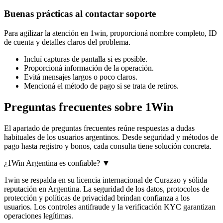
Buenas prácticas al contactar soporte
Para agilizar la atención en 1win, proporcioná nombre completo, ID
de cuenta y detalles claros del problema.
Incluí capturas de pantalla si es posible.
Proporcioná información de la operación.
Evitá mensajes largos o poco claros.
Mencioná el método de pago si se trata de retiros.
Preguntas frecuentes sobre 1Win
El apartado de preguntas frecuentes reúne respuestas a dudas
habituales de los usuarios argentinos. Desde seguridad y métodos de
pago hasta registro y bonos, cada consulta tiene solución concreta.
¿1Win Argentina es confiable?
▼
1win se respalda en su licencia internacional de Curazao y sólida
reputación en Argentina. La seguridad de los datos, protocolos de
protección y políticas de privacidad brindan confianza a los
usuarios. Los controles antifraude y la verificación KYC garantizan
operaciones legítimas.