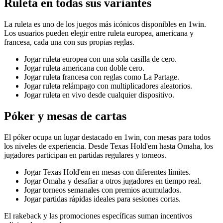
Ruleta en todas sus variantes
La ruleta es uno de los juegos más icónicos disponibles en 1win.
Los usuarios pueden elegir entre ruleta europea, americana y
francesa, cada una con sus propias reglas.
Jogar ruleta europea con una sola casilla de cero.
Jogar ruleta americana con doble cero.
Jogar ruleta francesa con reglas como La Partage.
Jogar ruleta relámpago con multiplicadores aleatorios.
Jogar ruleta en vivo desde cualquier dispositivo.
Póker y mesas de cartas
El póker ocupa un lugar destacado en 1win, con mesas para todos
los niveles de experiencia. Desde Texas Hold'em hasta Omaha, los
jugadores participan en partidas regulares y torneos.
Jogar Texas Hold'em en mesas con diferentes límites.
Jogar Omaha y desafiar a otros jugadores en tiempo real.
Jogar torneos semanales con premios acumulados.
Jogar partidas rápidas ideales para sesiones cortas.
El rakeback y las promociones específicas suman incentivos