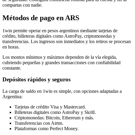
compartas con nadie.
Métodos de pago en ARS
1win permite operar en pesos argentinos mediante tarjetas de
crédito, billeteras digitales como AstroPay, criptomonedas y
transferencias. Los ingresos son inmediatos y los retiros se procesan
en horas.
Los montos mínimos y máximos dependen de la vía elegida,
cubriendo pequeñas y grandes transacciones con confiabilidad
constante.
Depósitos rápidos y seguros
La carga de saldo en 1win es simple, con opciones adaptadas a
Argentina:
Tarjetas de crédito Visa y Mastercard.
Billeteras digitales como AstroPay y Skrill.
Criptomonedas: Bitcoin, Ethereum y más.
Transferencias con Airtm.
Plataformas como Perfect Money.