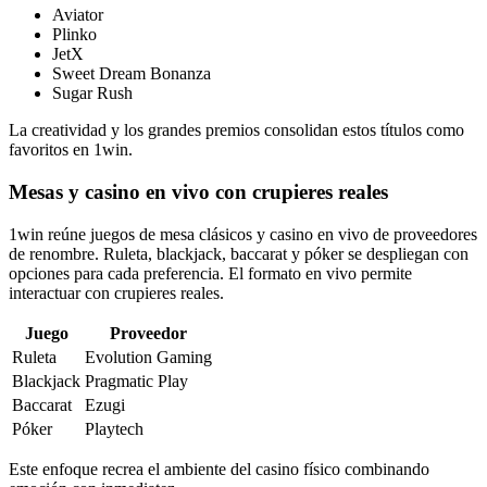
Aviator
Plinko
JetX
Sweet Dream Bonanza
Sugar Rush
La creatividad y los grandes premios consolidan estos títulos como
favoritos en 1win.
Mesas y casino en vivo con crupieres reales
1win reúne juegos de mesa clásicos y casino en vivo de proveedores
de renombre. Ruleta, blackjack, baccarat y póker se despliegan con
opciones para cada preferencia. El formato en vivo permite
interactuar con crupieres reales.
Juego
Proveedor
Ruleta
Evolution Gaming
Blackjack
Pragmatic Play
Baccarat
Ezugi
Póker
Playtech
Este enfoque recrea el ambiente del casino físico combinando