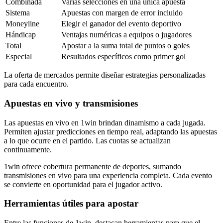
Combinada
Varias selecciones en una única apuesta
Sistema
Apuestas con margen de error incluido
Moneyline
Elegir el ganador del evento deportivo
Hándicap
Ventajas numéricas a equipos o jugadores
Total
Apostar a la suma total de puntos o goles
Especial
Resultados específicos como primer gol
La oferta de mercados permite diseñar estrategias personalizadas
para cada encuentro.
Apuestas en vivo y transmisiones
Las apuestas en vivo en 1win brindan dinamismo a cada jugada.
Permiten ajustar predicciones en tiempo real, adaptando las apuestas
a lo que ocurre en el partido. Las cuotas se actualizan
continuamente.
1win ofrece cobertura permanente de deportes, sumando
transmisiones en vivo para una experiencia completa. Cada evento
se convierte en oportunidad para el jugador activo.
Herramientas útiles para apostar
Entre las funciones de 1win, destacan herramientas para que el