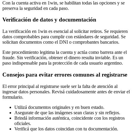
Con la cuenta activa en 1win, se habilitan todas las opciones y se
preserva la seguridad en cada paso.
Verificación de datos y documentación
La verificación en 1win es esencial al solicitar retiros. Se requieren
datos comprobables para cumplir con estándares de seguridad. Se
solicitan documentos como el DNI o comprobantes bancarios.
Este procedimiento legitima la cuenta y actúa como barrera ante el
fraude. Sin verificación, obtener el dinero resulta inviable. Es un
paso indispensable para la protección de cada usuario argentino.
Consejos para evitar errores comunes al registrarse
El error principal al registrarse suele ser la falta de atención al
ingresar datos personales. Revisá cuidadosamente antes de enviar el
formulario.
Utilizá documentos originales y en buen estado.
Asegurate de que las imágenes sean claras y sin reflejos.
Brindá información auténtica, coincidente con los registros
oficiales.
Verificá que los datos coincidan con tu documentación.