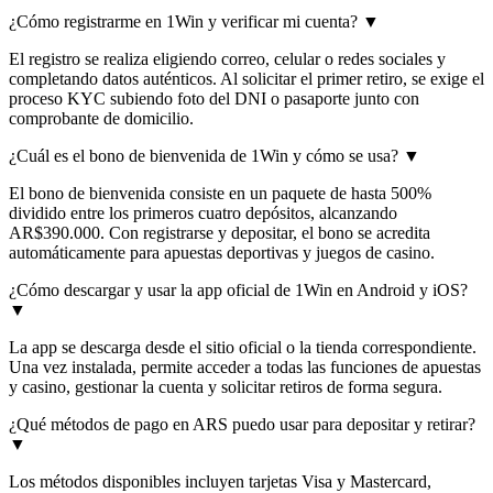
¿Cómo registrarme en 1Win y verificar mi cuenta?
▼
El registro se realiza eligiendo correo, celular o redes sociales y
completando datos auténticos. Al solicitar el primer retiro, se exige el
proceso KYC subiendo foto del DNI o pasaporte junto con
comprobante de domicilio.
¿Cuál es el bono de bienvenida de 1Win y cómo se usa?
▼
El bono de bienvenida consiste en un paquete de hasta 500%
dividido entre los primeros cuatro depósitos, alcanzando
AR$390.000. Con registrarse y depositar, el bono se acredita
automáticamente para apuestas deportivas y juegos de casino.
¿Cómo descargar y usar la app oficial de 1Win en Android y iOS?
▼
La app se descarga desde el sitio oficial o la tienda correspondiente.
Una vez instalada, permite acceder a todas las funciones de apuestas
y casino, gestionar la cuenta y solicitar retiros de forma segura.
¿Qué métodos de pago en ARS puedo usar para depositar y retirar?
▼
Los métodos disponibles incluyen tarjetas Visa y Mastercard,