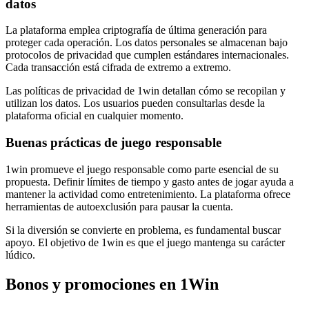
datos
La plataforma emplea criptografía de última generación para
proteger cada operación. Los datos personales se almacenan bajo
protocolos de privacidad que cumplen estándares internacionales.
Cada transacción está cifrada de extremo a extremo.
Las políticas de privacidad de 1win detallan cómo se recopilan y
utilizan los datos. Los usuarios pueden consultarlas desde la
plataforma oficial en cualquier momento.
Buenas prácticas de juego responsable
1win promueve el juego responsable como parte esencial de su
propuesta. Definir límites de tiempo y gasto antes de jogar ayuda a
mantener la actividad como entretenimiento. La plataforma ofrece
herramientas de autoexclusión para pausar la cuenta.
Si la diversión se convierte en problema, es fundamental buscar
apoyo. El objetivo de 1win es que el juego mantenga su carácter
lúdico.
Bonos y promociones en 1Win