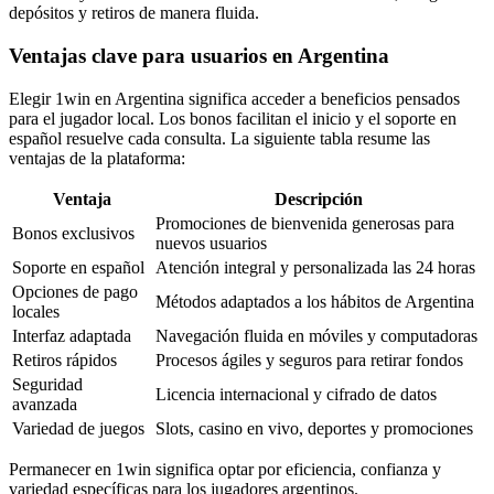
depósitos y retiros de manera fluida.
Ventajas clave para usuarios en Argentina
Elegir 1win en Argentina significa acceder a beneficios pensados
para el jugador local. Los bonos facilitan el inicio y el soporte en
español resuelve cada consulta. La siguiente tabla resume las
ventajas de la plataforma:
Ventaja
Descripción
Promociones de bienvenida generosas para
Bonos exclusivos
nuevos usuarios
Soporte en español
Atención integral y personalizada las 24 horas
Opciones de pago
Métodos adaptados a los hábitos de Argentina
locales
Interfaz adaptada
Navegación fluida en móviles y computadoras
Retiros rápidos
Procesos ágiles y seguros para retirar fondos
Seguridad
Licencia internacional y cifrado de datos
avanzada
Variedad de juegos
Slots, casino en vivo, deportes y promociones
Permanecer en 1win significa optar por eficiencia, confianza y
variedad específicas para los jugadores argentinos.