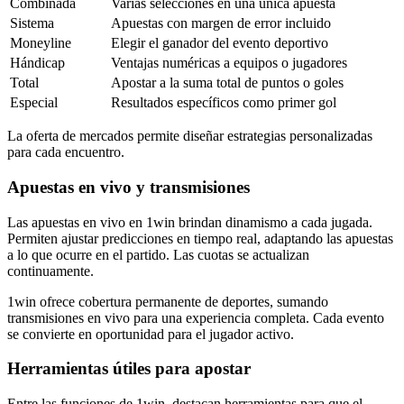
Combinada
Varias selecciones en una única apuesta
Sistema
Apuestas con margen de error incluido
Moneyline
Elegir el ganador del evento deportivo
Hándicap
Ventajas numéricas a equipos o jugadores
Total
Apostar a la suma total de puntos o goles
Especial
Resultados específicos como primer gol
La oferta de mercados permite diseñar estrategias personalizadas
para cada encuentro.
Apuestas en vivo y transmisiones
Las apuestas en vivo en 1win brindan dinamismo a cada jugada.
Permiten ajustar predicciones en tiempo real, adaptando las apuestas
a lo que ocurre en el partido. Las cuotas se actualizan
continuamente.
1win ofrece cobertura permanente de deportes, sumando
transmisiones en vivo para una experiencia completa. Cada evento
se convierte en oportunidad para el jugador activo.
Herramientas útiles para apostar
Entre las funciones de 1win, destacan herramientas para que el