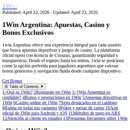
1Win
Published: April 22, 2026
·
Updated: April 23, 2026
1Win Argentina: Apuestas, Casino y
Bonos Exclusivos
1win Argentina ofrece una experiencia integral para cada usuario
que busca apuestas deportivas y juegos de casino. La plataforma
oficial opera con licencia de Curazao, garantizando seguridad y
transparencia. Desde el registro hasta los retiros, 1win se posiciona
como la opción preferida para jugadores argentinos que valoran
bonos generosos y navegación fluida desde cualquier dispositivo.
Get Bonus
☰
Table of Contents
▼
1
¿Qué es 1Win?
2
Registrate en 1Win
3
¿1Win Argentina es
confiable?
4
Bonos y promociones en 1Win
5
Apuestas deportivas en
1Win
6
Casino online de 1Win
7
Slots destacados en el catálogo
8
Ruleta en todas sus variantes
9
Póker y mesas de cartas
10
App
oficial de 1Win para Android y iOS
11
Métodos de pago en ARS
12
Atención al cliente en español
13
Preguntas frecuentes sobre 1Win