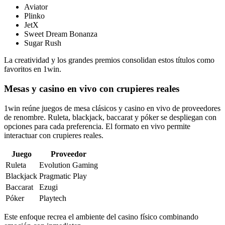
Aviator
Plinko
JetX
Sweet Dream Bonanza
Sugar Rush
La creatividad y los grandes premios consolidan estos títulos como
favoritos en 1win.
Mesas y casino en vivo con crupieres reales
1win reúne juegos de mesa clásicos y casino en vivo de proveedores
de renombre. Ruleta, blackjack, baccarat y póker se despliegan con
opciones para cada preferencia. El formato en vivo permite
interactuar con crupieres reales.
Juego
Proveedor
Ruleta
Evolution Gaming
Blackjack
Pragmatic Play
Baccarat
Ezugi
Póker
Playtech
Este enfoque recrea el ambiente del casino físico combinando