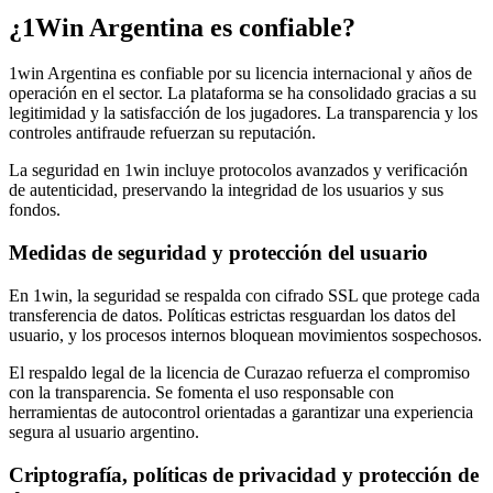
¿1Win Argentina es confiable?
1win Argentina es confiable por su licencia internacional y años de
operación en el sector. La plataforma se ha consolidado gracias a su
legitimidad y la satisfacción de los jugadores. La transparencia y los
controles antifraude refuerzan su reputación.
La seguridad en 1win incluye protocolos avanzados y verificación
de autenticidad, preservando la integridad de los usuarios y sus
fondos.
Medidas de seguridad y protección del usuario
En 1win, la seguridad se respalda con cifrado SSL que protege cada
transferencia de datos. Políticas estrictas resguardan los datos del
usuario, y los procesos internos bloquean movimientos sospechosos.
El respaldo legal de la licencia de Curazao refuerza el compromiso
con la transparencia. Se fomenta el uso responsable con
herramientas de autocontrol orientadas a garantizar una experiencia
segura al usuario argentino.
Criptografía, políticas de privacidad y protección de