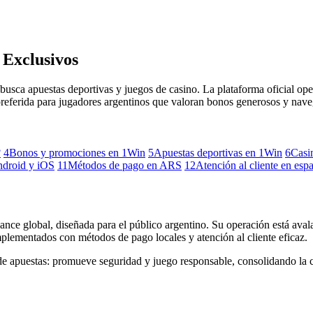
 Exclusivos
busca apuestas deportivas y juegos de casino. La plataforma oficial ope
 preferida para jugadores argentinos que valoran bonos generosos y nave
?
4
Bonos y promociones en 1Win
5
Apuestas deportivas en 1Win
6
Casi
ndroid y iOS
11
Métodos de pago en ARS
12
Atención al cliente en esp
nce global, diseñada para el público argentino. Su operación está avala
plementados con métodos de pago locales y atención al cliente eficaz.
e apuestas: promueve seguridad y juego responsable, consolidando la co