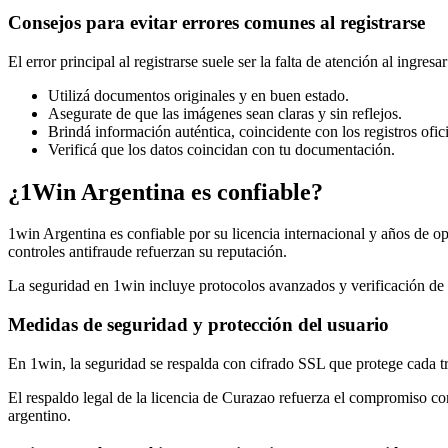
Consejos para evitar errores comunes al registrarse
El error principal al registrarse suele ser la falta de atención al ingr
Utilizá documentos originales y en buen estado.
Asegurate de que las imágenes sean claras y sin reflejos.
Brindá información auténtica, coincidente con los registros ofici
Verificá que los datos coincidan con tu documentación.
¿1Win Argentina es confiable?
1win Argentina es confiable por su licencia internacional y años de ope
controles antifraude refuerzan su reputación.
La seguridad en 1win incluye protocolos avanzados y verificación de a
Medidas de seguridad y protección del usuario
En 1win, la seguridad se respalda con cifrado SSL que protege cada tr
El respaldo legal de la licencia de Curazao refuerza el compromiso co
argentino.