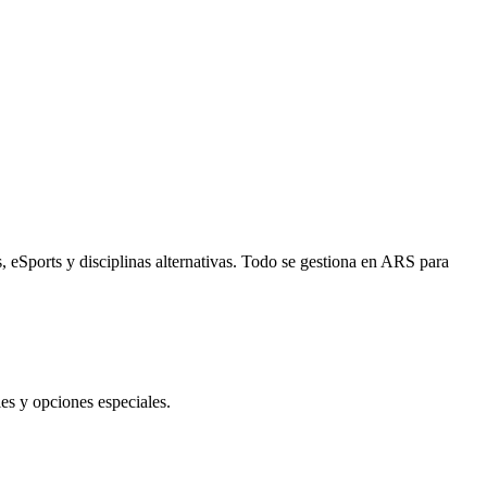
s, eSports y disciplinas alternativas. Todo se gestiona en ARS para
es y opciones especiales.