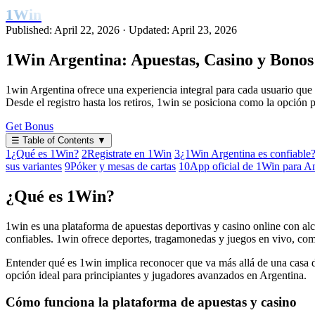
1Win
Published: April 22, 2026
·
Updated: April 23, 2026
1Win Argentina: Apuestas, Casino y Bonos
1win Argentina ofrece una experiencia integral para cada usuario que 
Desde el registro hasta los retiros, 1win se posiciona como la opción
Get Bonus
☰
Table of Contents
▼
1
¿Qué es 1Win?
2
Registrate en 1Win
3
¿1Win Argentina es confiable
sus variantes
9
Póker y mesas de cartas
10
App oficial de 1Win para A
¿Qué es 1Win?
1win es una plataforma de apuestas deportivas y casino online con alca
confiables. 1win ofrece deportes, tragamonedas y juegos en vivo, com
Entender qué es 1win implica reconocer que va más allá de una casa d
opción ideal para principiantes y jugadores avanzados en Argentina.
Cómo funciona la plataforma de apuestas y casino