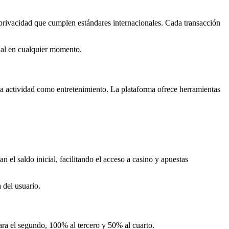
privacidad que cumplen estándares internacionales. Cada transacción
cial en cualquier momento.
la actividad como entretenimiento. La plataforma ofrece herramientas
el saldo inicial, facilitando el acceso a casino y apuestas
 del usuario.
ra el segundo, 100% al tercero y 50% al cuarto.