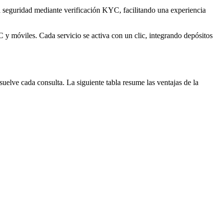
la seguridad mediante verificación KYC, facilitando una experiencia
C y móviles. Cada servicio se activa con un clic, integrando depósitos
suelve cada consulta. La siguiente tabla resume las ventajas de la