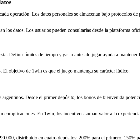
datos
 cada operación. Los datos personales se almacenan bajo protocolos de 
zan los datos. Los usuarios pueden consultarlas desde la plataforma ofi
ta. Definir límites de tiempo y gasto antes de jogar ayuda a mantener 
. El objetivo de 1win es que el juego mantenga su carácter lúdico.
argentinos. Desde el primer depósito, los bonos de bienvenida potencian 
n complicaciones. En 1win, los incentivos suman valor a la experiencia
0.000, distribuido en cuatro depósitos: 200% para el primero, 150% pa