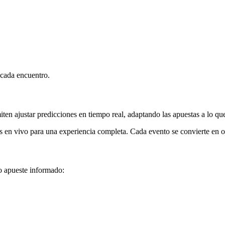
 cada encuentro.
n ajustar predicciones en tiempo real, adaptando las apuestas a lo que
en vivo para una experiencia completa. Cada evento se convierte en op
io apueste informado: