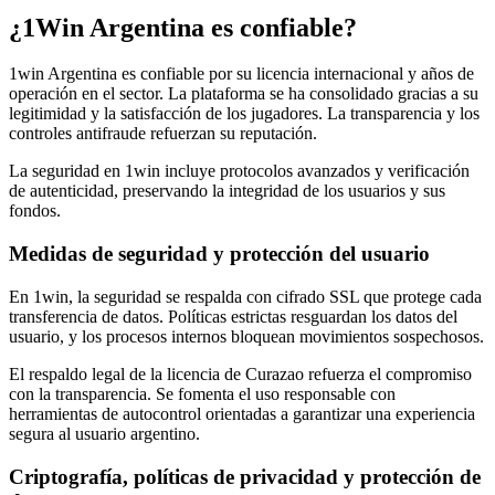
¿1Win Argentina es confiable?
1win Argentina es confiable por su licencia internacional y años de
operación en el sector. La plataforma se ha consolidado gracias a su
legitimidad y la satisfacción de los jugadores. La transparencia y los
controles antifraude refuerzan su reputación.
La seguridad en 1win incluye protocolos avanzados y verificación
de autenticidad, preservando la integridad de los usuarios y sus
fondos.
Medidas de seguridad y protección del usuario
En 1win, la seguridad se respalda con cifrado SSL que protege cada
transferencia de datos. Políticas estrictas resguardan los datos del
usuario, y los procesos internos bloquean movimientos sospechosos.
El respaldo legal de la licencia de Curazao refuerza el compromiso
con la transparencia. Se fomenta el uso responsable con
herramientas de autocontrol orientadas a garantizar una experiencia
segura al usuario argentino.
Criptografía, políticas de privacidad y protección de