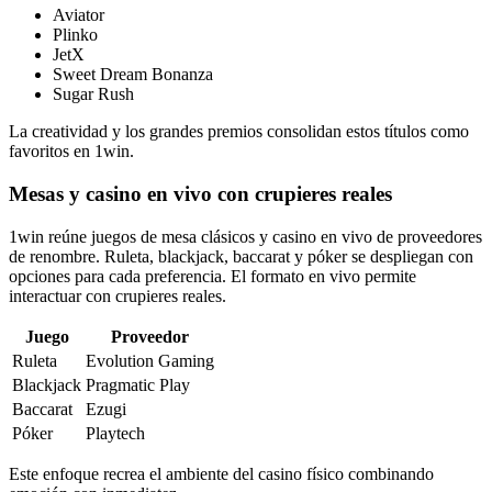
Aviator
Plinko
JetX
Sweet Dream Bonanza
Sugar Rush
La creatividad y los grandes premios consolidan estos títulos como
favoritos en 1win.
Mesas y casino en vivo con crupieres reales
1win reúne juegos de mesa clásicos y casino en vivo de proveedores
de renombre. Ruleta, blackjack, baccarat y póker se despliegan con
opciones para cada preferencia. El formato en vivo permite
interactuar con crupieres reales.
Juego
Proveedor
Ruleta
Evolution Gaming
Blackjack
Pragmatic Play
Baccarat
Ezugi
Póker
Playtech
Este enfoque recrea el ambiente del casino físico combinando