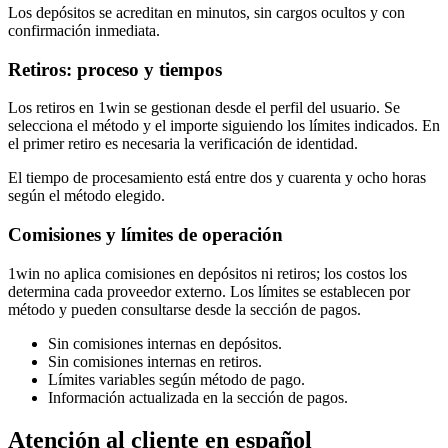
Los depósitos se acreditan en minutos, sin cargos ocultos y con
confirmación inmediata.
Retiros: proceso y tiempos
Los retiros en 1win se gestionan desde el perfil del usuario. Se
selecciona el método y el importe siguiendo los límites indicados. En
el primer retiro es necesaria la verificación de identidad.
El tiempo de procesamiento está entre dos y cuarenta y ocho horas
según el método elegido.
Comisiones y límites de operación
1win no aplica comisiones en depósitos ni retiros; los costos los
determina cada proveedor externo. Los límites se establecen por
método y pueden consultarse desde la sección de pagos.
Sin comisiones internas en depósitos.
Sin comisiones internas en retiros.
Límites variables según método de pago.
Información actualizada en la sección de pagos.
Atención al cliente en español