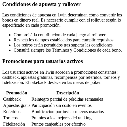
Condiciones de apuesta y rollover
Las condiciones de apuesta en 1win determinan cómo convertir los
bonos en dinero real. Es necesario cumplir con el rollover según lo
especificado en cada promoción.
Comprobá la contribución de cada juego al rollover.
Respetá los tiempos establecidos para cumplir requisitos.
Los retiros están permitidos tras superar las condiciones.
Consultá siempre los Términos y Condiciones de cada bono.
Promociones para usuarios activos
Los usuarios activos en 1win acceden a promociones constantes:
cashback, apuestas gratuitas, recompensas por referidos, torneos y
fidelización. El rakeback destaca en las mesas de póker.
Promoción
Descripción
Cashback
Reintegro parcial de pérdidas semanales
Apuestas gratis
Participación sin costo en eventos
Referidos
Bonificación por invitar nuevos usuarios
Torneos
Premios a los mejores del ranking
Fidelización
Puntos canjeables por efectivo