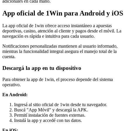
adicionales en cada mano.
App oficial de 1Win para Android y iOS
La app oficial de 1win ofrece acceso instantáneo a apuestas
deportivas, casino, atención al cliente y pagos desde el móvil. La
navegación es rápida e intuitiva para cada usuario.
Notificaciones personalizadas mantienen al usuario informado,
mientras la funcionalidad integral asegura el manejo total de la
cuenta.
Descargá la app en tu dispositivo
Para obtener la app de 1win, el proceso depende del sistema
operativo.
En Android:
Ingresá al sitio oficial de 1win desde tu navegador.
Buscá "App Móvil" y descargá la APK.
Permití instalación de fuentes externas.
Instalá la app y accedé con tus datos.
En iOS: