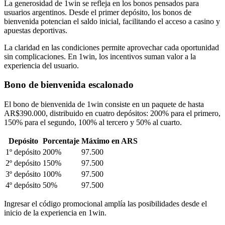
La generosidad de 1win se refleja en los bonos pensados para
usuarios argentinos. Desde el primer depósito, los bonos de
bienvenida potencian el saldo inicial, facilitando el acceso a casino y
apuestas deportivas.
La claridad en las condiciones permite aprovechar cada oportunidad
sin complicaciones. En 1win, los incentivos suman valor a la
experiencia del usuario.
Bono de bienvenida escalonado
El bono de bienvenida de 1win consiste en un paquete de hasta
AR$390.000, distribuido en cuatro depósitos: 200% para el primero,
150% para el segundo, 100% al tercero y 50% al cuarto.
Depósito
Porcentaje
Máximo en ARS
1º depósito
200%
97.500
2º depósito
150%
97.500
3º depósito
100%
97.500
4º depósito
50%
97.500
Ingresar el código promocional amplía las posibilidades desde el
inicio de la experiencia en 1win.