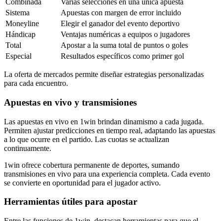
Combinada
Varias selecciones en una única apuesta
Sistema
Apuestas con margen de error incluido
Moneyline
Elegir el ganador del evento deportivo
Hándicap
Ventajas numéricas a equipos o jugadores
Total
Apostar a la suma total de puntos o goles
Especial
Resultados específicos como primer gol
La oferta de mercados permite diseñar estrategias personalizadas
para cada encuentro.
Apuestas en vivo y transmisiones
Las apuestas en vivo en 1win brindan dinamismo a cada jugada.
Permiten ajustar predicciones en tiempo real, adaptando las apuestas
a lo que ocurre en el partido. Las cuotas se actualizan
continuamente.
1win ofrece cobertura permanente de deportes, sumando
transmisiones en vivo para una experiencia completa. Cada evento
se convierte en oportunidad para el jugador activo.
Herramientas útiles para apostar
Entre las funciones de 1win, destacan herramientas para que el