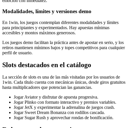
emoción con inmediatez.
Modalidades, límites y versiones demo
En 1win, los juegos contemplan diferentes modalidades y límites
para principiantes y experimentados. Hay apuestas mínimas
accesibles y montos máximos generosos.
Los juegos demo facilitan la práctica antes de apostar en serio, y los
retiros mantienen mínimos bajos y topes competitivos para cualquier
perfil de usuario.
Slots destacados en el catálogo
La sección de slots es una de las más visitadas por los usuarios de
1win. Cada título cuenta con mecánicas únicas, desde giros gratuitos
hasta multiplicadores que potencian las ganancias.
Jogar Aviator y disfrutar de apuesta progresiva.
Jogar Plinko con formato interactivo y premios variables.
Jogar JetX y experimentar la adrenalina de juegos crash.
Jogar Sweet Dream Bonanza con rodillos cascada.
Jogar Sugar Rush y aprovechar rondas de bonificación.