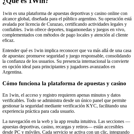
¿Qué es 1Win?
1win es una plataforma de apuestas deportivas y casino online con
alcance global, diseñada para el público argentino. Su operación está
avalada por licencia de Curazao, certificando actividades legales y
confiables. 1win ofrece deportes, tragamonedas y juegos en vivo,
complementados con métodos de pago locales y atención al cliente
eficaz.
Entender qué es 1win implica reconocer que va más allá de una casa
de apuestas: promueve seguridad y juego responsable, consolidando
la confianza de los usuarios. Su presencia internacional la convierte
en opción ideal para principiantes y jugadores avanzados en
Argentina.
Cómo funciona la plataforma de apuestas y casino
En 1win, el acceso y registro requieren apenas minutos y datos
verificables. Todo se administra desde un único panel que permite
gestionar la seguridad mediante verificación KYC, facilitando una
experiencia práctica para cada usuario.
La navegación en la web y la app resulta intuitiva. Las secciones —
apuestas deportivas, casino, recargas y retiros— están accesibles
desde PC y móviles. Cada servicio se activa con un clic, integrando