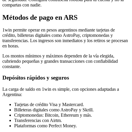
compartas con nadie.
Métodos de pago en ARS
1win permite operar en pesos argentinos mediante tarjetas de
crédito, billeteras digitales como AstroPay, criptomonedas y
transferencias. Los ingresos son inmediatos y los retiros se procesan
en horas.
Los montos mínimos y máximos dependen de la vía elegida,
cubriendo pequeñas y grandes transacciones con confiabilidad
constante.
Depósitos rápidos y seguros
La carga de saldo en 1win es simple, con opciones adaptadas a
Argentina:
Tarjetas de crédito Visa y Mastercard.
Billeteras digitales como AstroPay y Skrill.
Criptomonedas: Bitcoin, Ethereum y más.
Transferencias con Airtm.
Plataformas como Perfect Money.