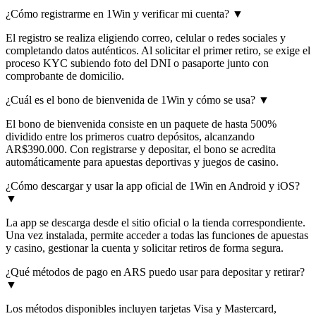
¿Cómo registrarme en 1Win y verificar mi cuenta?
▼
El registro se realiza eligiendo correo, celular o redes sociales y
completando datos auténticos. Al solicitar el primer retiro, se exige el
proceso KYC subiendo foto del DNI o pasaporte junto con
comprobante de domicilio.
¿Cuál es el bono de bienvenida de 1Win y cómo se usa?
▼
El bono de bienvenida consiste en un paquete de hasta 500%
dividido entre los primeros cuatro depósitos, alcanzando
AR$390.000. Con registrarse y depositar, el bono se acredita
automáticamente para apuestas deportivas y juegos de casino.
¿Cómo descargar y usar la app oficial de 1Win en Android y iOS?
▼
La app se descarga desde el sitio oficial o la tienda correspondiente.
Una vez instalada, permite acceder a todas las funciones de apuestas
y casino, gestionar la cuenta y solicitar retiros de forma segura.
¿Qué métodos de pago en ARS puedo usar para depositar y retirar?
▼
Los métodos disponibles incluyen tarjetas Visa y Mastercard,