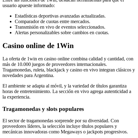
usuario apueste informado:
Estadísticas deportivas avanzadas actualizadas.
Comparador de cuotas entre mercados.
Transmisión en vivo de eventos seleccionados.
Alertas personalizables sobre cambios en cuotas.
Casino online de 1Win
La oferta de 1win en casino online combina calidad y cantidad, con
más de 10.000 juegos de proveedores internacionales.
Tragamonedas, ruleta, blackjack y casino en vivo integran clásicos y
novedades para Argentina.
El ambiente se adapta al móvil, y la variedad de títulos garantiza
horas de entretenimiento. La sección en vivo agrega autenticidad a
la experiencia.
Tragamonedas y slots populares
El sector de tragamonedas sorprende por su diversidad. Con
proveedores líderes, la selección incluye títulos populares y
mecánicas innovadoras como Megaways o jackpots progresivos.