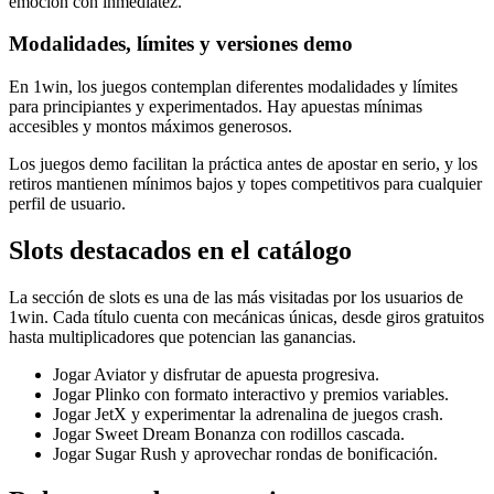
emoción con inmediatez.
Modalidades, límites y versiones demo
En 1win, los juegos contemplan diferentes modalidades y límites
para principiantes y experimentados. Hay apuestas mínimas
accesibles y montos máximos generosos.
Los juegos demo facilitan la práctica antes de apostar en serio, y los
retiros mantienen mínimos bajos y topes competitivos para cualquier
perfil de usuario.
Slots destacados en el catálogo
La sección de slots es una de las más visitadas por los usuarios de
1win. Cada título cuenta con mecánicas únicas, desde giros gratuitos
hasta multiplicadores que potencian las ganancias.
Jogar Aviator y disfrutar de apuesta progresiva.
Jogar Plinko con formato interactivo y premios variables.
Jogar JetX y experimentar la adrenalina de juegos crash.
Jogar Sweet Dream Bonanza con rodillos cascada.
Jogar Sugar Rush y aprovechar rondas de bonificación.