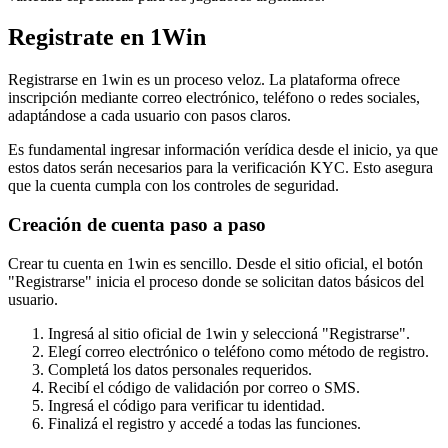
Registrate en 1Win
Registrarse en 1win es un proceso veloz. La plataforma ofrece
inscripción mediante correo electrónico, teléfono o redes sociales,
adaptándose a cada usuario con pasos claros.
Es fundamental ingresar información verídica desde el inicio, ya que
estos datos serán necesarios para la verificación KYC. Esto asegura
que la cuenta cumpla con los controles de seguridad.
Creación de cuenta paso a paso
Crear tu cuenta en 1win es sencillo. Desde el sitio oficial, el botón
"Registrarse" inicia el proceso donde se solicitan datos básicos del
usuario.
Ingresá al sitio oficial de 1win y seleccioná "Registrarse".
Elegí correo electrónico o teléfono como método de registro.
Completá los datos personales requeridos.
Recibí el código de validación por correo o SMS.
Ingresá el código para verificar tu identidad.
Finalizá el registro y accedé a todas las funciones.