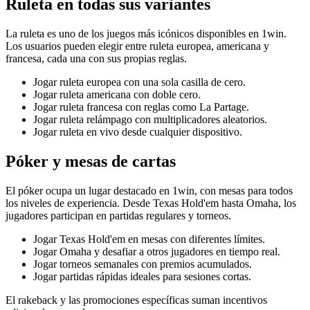
Ruleta en todas sus variantes
La ruleta es uno de los juegos más icónicos disponibles en 1win.
Los usuarios pueden elegir entre ruleta europea, americana y
francesa, cada una con sus propias reglas.
Jogar ruleta europea con una sola casilla de cero.
Jogar ruleta americana con doble cero.
Jogar ruleta francesa con reglas como La Partage.
Jogar ruleta relámpago con multiplicadores aleatorios.
Jogar ruleta en vivo desde cualquier dispositivo.
Póker y mesas de cartas
El póker ocupa un lugar destacado en 1win, con mesas para todos
los niveles de experiencia. Desde Texas Hold'em hasta Omaha, los
jugadores participan en partidas regulares y torneos.
Jogar Texas Hold'em en mesas con diferentes límites.
Jogar Omaha y desafiar a otros jugadores en tiempo real.
Jogar torneos semanales con premios acumulados.
Jogar partidas rápidas ideales para sesiones cortas.
El rakeback y las promociones específicas suman incentivos