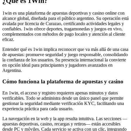
¿Qué es 1Win?
1win es una plataforma de apuestas deportivas y casino online con
alcance global, diseñada para el público argentino. Su operación está
avalada por licencia de Curazao, certificando actividades legales y
confiables. 1win ofrece deportes, tragamonedas y juegos en vivo,
complementados con métodos de pago locales y atención al cliente
eficaz.
Entender qué es 1win implica reconocer que va más allá de una casa
de apuestas: promueve seguridad y juego responsable, consolidando
la confianza de los usuarios. Su presencia internacional la convierte
en opción ideal para principiantes y jugadores avanzados en
Argentina.
Cómo funciona la plataforma de apuestas y casino
En 1win, el acceso y registro requieren apenas minutos y datos
verificables. Todo se administra desde un único panel que permite
gestionar la seguridad mediante verificación KYC, facilitando una
experiencia práctica para cada usuario.
La navegación en la web y la app resulta intuitiva. Las secciones —
apuestas deportivas, casino, recargas y retiros— están accesibles
desde PC y móviles. Cada servicio se activa con un clic, integrando