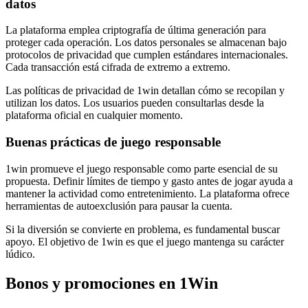
datos
La plataforma emplea criptografía de última generación para
proteger cada operación. Los datos personales se almacenan bajo
protocolos de privacidad que cumplen estándares internacionales.
Cada transacción está cifrada de extremo a extremo.
Las políticas de privacidad de 1win detallan cómo se recopilan y
utilizan los datos. Los usuarios pueden consultarlas desde la
plataforma oficial en cualquier momento.
Buenas prácticas de juego responsable
1win promueve el juego responsable como parte esencial de su
propuesta. Definir límites de tiempo y gasto antes de jogar ayuda a
mantener la actividad como entretenimiento. La plataforma ofrece
herramientas de autoexclusión para pausar la cuenta.
Si la diversión se convierte en problema, es fundamental buscar
apoyo. El objetivo de 1win es que el juego mantenga su carácter
lúdico.
Bonos y promociones en 1Win