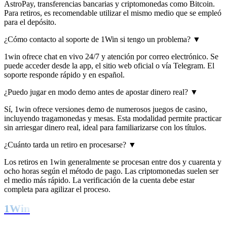
AstroPay, transferencias bancarias y criptomonedas como Bitcoin.
Para retiros, es recomendable utilizar el mismo medio que se empleó
para el depósito.
¿Cómo contacto al soporte de 1Win si tengo un problema?
▼
1win ofrece chat en vivo 24/7 y atención por correo electrónico. Se
puede acceder desde la app, el sitio web oficial o vía Telegram. El
soporte responde rápido y en español.
¿Puedo jugar en modo demo antes de apostar dinero real?
▼
Sí, 1win ofrece versiones demo de numerosos juegos de casino,
incluyendo tragamonedas y mesas. Esta modalidad permite practicar
sin arriesgar dinero real, ideal para familiarizarse con los títulos.
¿Cuánto tarda un retiro en procesarse?
▼
Los retiros en 1win generalmente se procesan entre dos y cuarenta y
ocho horas según el método de pago. Las criptomonedas suelen ser
el medio más rápido. La verificación de la cuenta debe estar
completa para agilizar el proceso.
1Win