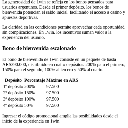
La generosidad de 1win se refleja en los bonos pensados para
usuarios argentinos. Desde el primer depósito, los bonos de
bienvenida potencian el saldo inicial, facilitando el acceso a casino y
apuestas deportivas.
La claridad en las condiciones permite aprovechar cada oportunidad
sin complicaciones. En 1win, los incentivos suman valor a la
experiencia del usuario.
Bono de bienvenida escalonado
El bono de bienvenida de 1win consiste en un paquete de hasta
AR$390.000, distribuido en cuatro depósitos: 200% para el primero,
150% para el segundo, 100% al tercero y 50% al cuarto.
Depósito
Porcentaje
Máximo en ARS
1º depósito
200%
97.500
2º depósito
150%
97.500
3º depósito
100%
97.500
4º depósito
50%
97.500
Ingresar el código promocional amplía las posibilidades desde el
inicio de la experiencia en 1win.