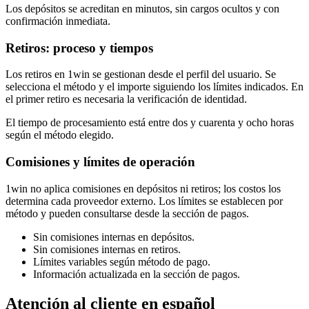
Los depósitos se acreditan en minutos, sin cargos ocultos y con
confirmación inmediata.
Retiros: proceso y tiempos
Los retiros en 1win se gestionan desde el perfil del usuario. Se
selecciona el método y el importe siguiendo los límites indicados. En
el primer retiro es necesaria la verificación de identidad.
El tiempo de procesamiento está entre dos y cuarenta y ocho horas
según el método elegido.
Comisiones y límites de operación
1win no aplica comisiones en depósitos ni retiros; los costos los
determina cada proveedor externo. Los límites se establecen por
método y pueden consultarse desde la sección de pagos.
Sin comisiones internas en depósitos.
Sin comisiones internas en retiros.
Límites variables según método de pago.
Información actualizada en la sección de pagos.
Atención al cliente en español