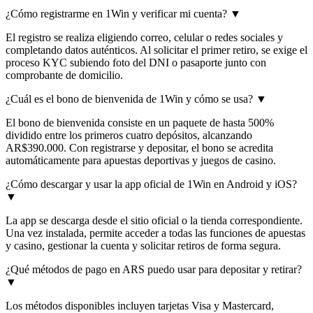
¿Cómo registrarme en 1Win y verificar mi cuenta?
▼
El registro se realiza eligiendo correo, celular o redes sociales y
completando datos auténticos. Al solicitar el primer retiro, se exige el
proceso KYC subiendo foto del DNI o pasaporte junto con
comprobante de domicilio.
¿Cuál es el bono de bienvenida de 1Win y cómo se usa?
▼
El bono de bienvenida consiste en un paquete de hasta 500%
dividido entre los primeros cuatro depósitos, alcanzando
AR$390.000. Con registrarse y depositar, el bono se acredita
automáticamente para apuestas deportivas y juegos de casino.
¿Cómo descargar y usar la app oficial de 1Win en Android y iOS?
▼
La app se descarga desde el sitio oficial o la tienda correspondiente.
Una vez instalada, permite acceder a todas las funciones de apuestas
y casino, gestionar la cuenta y solicitar retiros de forma segura.
¿Qué métodos de pago en ARS puedo usar para depositar y retirar?
▼
Los métodos disponibles incluyen tarjetas Visa y Mastercard,