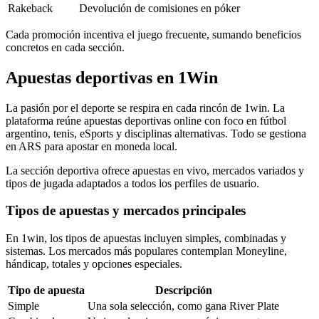
Rakeback
Devolución de comisiones en póker
Cada promoción incentiva el juego frecuente, sumando beneficios
concretos en cada sección.
Apuestas deportivas en 1Win
La pasión por el deporte se respira en cada rincón de 1win. La
plataforma reúne apuestas deportivas online con foco en fútbol
argentino, tenis, eSports y disciplinas alternativas. Todo se gestiona
en ARS para apostar en moneda local.
La sección deportiva ofrece apuestas en vivo, mercados variados y
tipos de jugada adaptados a todos los perfiles de usuario.
Tipos de apuestas y mercados principales
En 1win, los tipos de apuestas incluyen simples, combinadas y
sistemas. Los mercados más populares contemplan Moneyline,
hándicap, totales y opciones especiales.
Tipo de apuesta
Descripción
Simple
Una sola selección, como gana River Plate