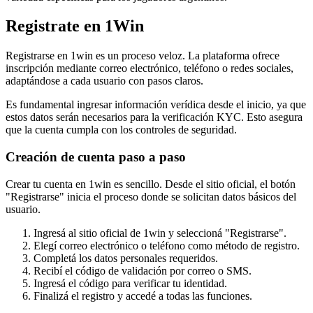
Registrate en 1Win
Registrarse en 1win es un proceso veloz. La plataforma ofrece
inscripción mediante correo electrónico, teléfono o redes sociales,
adaptándose a cada usuario con pasos claros.
Es fundamental ingresar información verídica desde el inicio, ya que
estos datos serán necesarios para la verificación KYC. Esto asegura
que la cuenta cumpla con los controles de seguridad.
Creación de cuenta paso a paso
Crear tu cuenta en 1win es sencillo. Desde el sitio oficial, el botón
"Registrarse" inicia el proceso donde se solicitan datos básicos del
usuario.
Ingresá al sitio oficial de 1win y seleccioná "Registrarse".
Elegí correo electrónico o teléfono como método de registro.
Completá los datos personales requeridos.
Recibí el código de validación por correo o SMS.
Ingresá el código para verificar tu identidad.
Finalizá el registro y accedé a todas las funciones.