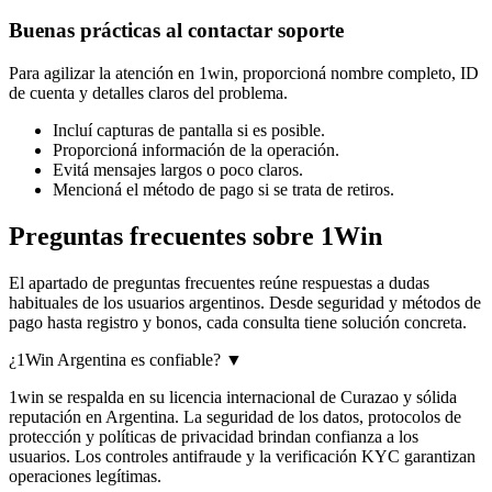
Buenas prácticas al contactar soporte
Para agilizar la atención en 1win, proporcioná nombre completo, ID
de cuenta y detalles claros del problema.
Incluí capturas de pantalla si es posible.
Proporcioná información de la operación.
Evitá mensajes largos o poco claros.
Mencioná el método de pago si se trata de retiros.
Preguntas frecuentes sobre 1Win
El apartado de preguntas frecuentes reúne respuestas a dudas
habituales de los usuarios argentinos. Desde seguridad y métodos de
pago hasta registro y bonos, cada consulta tiene solución concreta.
¿1Win Argentina es confiable?
▼
1win se respalda en su licencia internacional de Curazao y sólida
reputación en Argentina. La seguridad de los datos, protocolos de
protección y políticas de privacidad brindan confianza a los
usuarios. Los controles antifraude y la verificación KYC garantizan
operaciones legítimas.