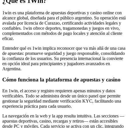
¿Qué es 1Win?
1win es una plataforma de apuestas deportivas y casino online con
alcance global, diseñada para el público argentino. Su operación está
avalada por licencia de Curazao, certificando actividades legales y
confiables. 1win ofrece deportes, tragamonedas y juegos en vivo,
complementados con métodos de pago locales y atención al cliente
eficaz.
Entender qué es 1win implica reconocer que va más allá de una casa
de apuestas: promueve seguridad y juego responsable, consolidando
la confianza de los usuarios. Su presencia internacional la convierte
en opción ideal para principiantes y jugadores avanzados en
Argentina.
Cómo funciona la plataforma de apuestas y casino
En 1win, el acceso y registro requieren apenas minutos y datos
verificables. Todo se administra desde un único panel que permite
gestionar la seguridad mediante verificación KYC, facilitando una
experiencia práctica para cada usuario.
La navegación en la web y la app resulta intuitiva. Las secciones —
apuestas deportivas, casino, recargas y retiros— están accesibles
desde PC y móviles. Cada servicio se activa con un clic, integrando