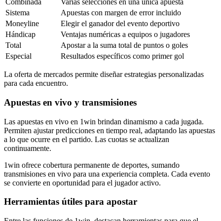
Combinada
Varias selecciones en una única apuesta
Sistema
Apuestas con margen de error incluido
Moneyline
Elegir el ganador del evento deportivo
Hándicap
Ventajas numéricas a equipos o jugadores
Total
Apostar a la suma total de puntos o goles
Especial
Resultados específicos como primer gol
La oferta de mercados permite diseñar estrategias personalizadas
para cada encuentro.
Apuestas en vivo y transmisiones
Las apuestas en vivo en 1win brindan dinamismo a cada jugada.
Permiten ajustar predicciones en tiempo real, adaptando las apuestas
a lo que ocurre en el partido. Las cuotas se actualizan
continuamente.
1win ofrece cobertura permanente de deportes, sumando
transmisiones en vivo para una experiencia completa. Cada evento
se convierte en oportunidad para el jugador activo.
Herramientas útiles para apostar
Entre las funciones de 1win, destacan herramientas para que el