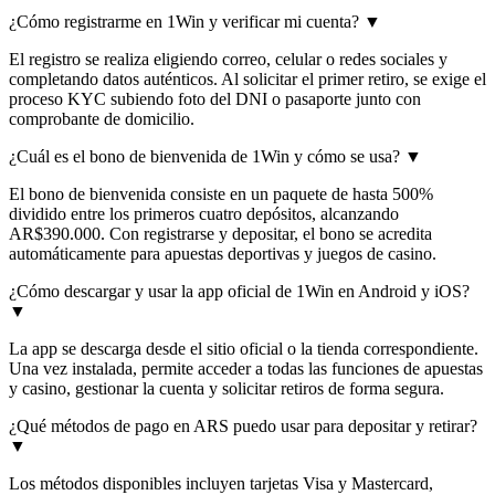
¿Cómo registrarme en 1Win y verificar mi cuenta?
▼
El registro se realiza eligiendo correo, celular o redes sociales y
completando datos auténticos. Al solicitar el primer retiro, se exige el
proceso KYC subiendo foto del DNI o pasaporte junto con
comprobante de domicilio.
¿Cuál es el bono de bienvenida de 1Win y cómo se usa?
▼
El bono de bienvenida consiste en un paquete de hasta 500%
dividido entre los primeros cuatro depósitos, alcanzando
AR$390.000. Con registrarse y depositar, el bono se acredita
automáticamente para apuestas deportivas y juegos de casino.
¿Cómo descargar y usar la app oficial de 1Win en Android y iOS?
▼
La app se descarga desde el sitio oficial o la tienda correspondiente.
Una vez instalada, permite acceder a todas las funciones de apuestas
y casino, gestionar la cuenta y solicitar retiros de forma segura.
¿Qué métodos de pago en ARS puedo usar para depositar y retirar?
▼
Los métodos disponibles incluyen tarjetas Visa y Mastercard,