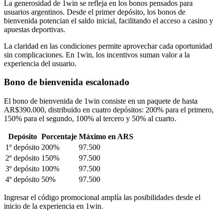
La generosidad de 1win se refleja en los bonos pensados para
usuarios argentinos. Desde el primer depósito, los bonos de
bienvenida potencian el saldo inicial, facilitando el acceso a casino y
apuestas deportivas.
La claridad en las condiciones permite aprovechar cada oportunidad
sin complicaciones. En 1win, los incentivos suman valor a la
experiencia del usuario.
Bono de bienvenida escalonado
El bono de bienvenida de 1win consiste en un paquete de hasta
AR$390.000, distribuido en cuatro depósitos: 200% para el primero,
150% para el segundo, 100% al tercero y 50% al cuarto.
Depósito
Porcentaje
Máximo en ARS
1º depósito
200%
97.500
2º depósito
150%
97.500
3º depósito
100%
97.500
4º depósito
50%
97.500
Ingresar el código promocional amplía las posibilidades desde el
inicio de la experiencia en 1win.