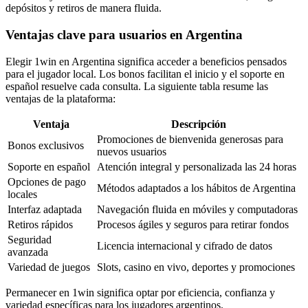
depósitos y retiros de manera fluida.
Ventajas clave para usuarios en Argentina
Elegir 1win en Argentina significa acceder a beneficios pensados
para el jugador local. Los bonos facilitan el inicio y el soporte en
español resuelve cada consulta. La siguiente tabla resume las
ventajas de la plataforma:
Ventaja
Descripción
Promociones de bienvenida generosas para
Bonos exclusivos
nuevos usuarios
Soporte en español
Atención integral y personalizada las 24 horas
Opciones de pago
Métodos adaptados a los hábitos de Argentina
locales
Interfaz adaptada
Navegación fluida en móviles y computadoras
Retiros rápidos
Procesos ágiles y seguros para retirar fondos
Seguridad
Licencia internacional y cifrado de datos
avanzada
Variedad de juegos
Slots, casino en vivo, deportes y promociones
Permanecer en 1win significa optar por eficiencia, confianza y
variedad específicas para los jugadores argentinos.