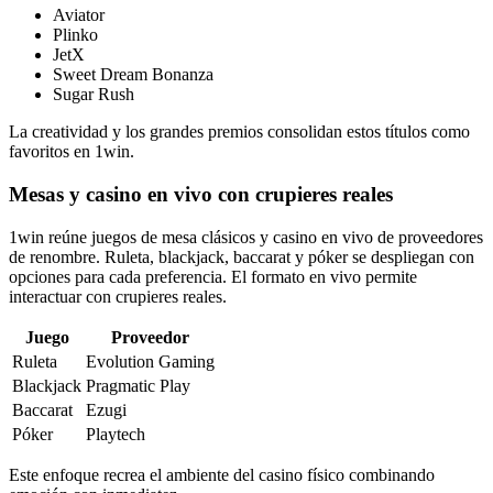
Aviator
Plinko
JetX
Sweet Dream Bonanza
Sugar Rush
La creatividad y los grandes premios consolidan estos títulos como
favoritos en 1win.
Mesas y casino en vivo con crupieres reales
1win reúne juegos de mesa clásicos y casino en vivo de proveedores
de renombre. Ruleta, blackjack, baccarat y póker se despliegan con
opciones para cada preferencia. El formato en vivo permite
interactuar con crupieres reales.
Juego
Proveedor
Ruleta
Evolution Gaming
Blackjack
Pragmatic Play
Baccarat
Ezugi
Póker
Playtech
Este enfoque recrea el ambiente del casino físico combinando