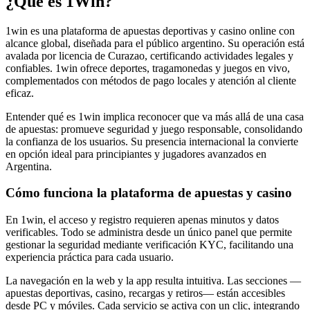
¿Qué es 1Win?
1win es una plataforma de apuestas deportivas y casino online con
alcance global, diseñada para el público argentino. Su operación está
avalada por licencia de Curazao, certificando actividades legales y
confiables. 1win ofrece deportes, tragamonedas y juegos en vivo,
complementados con métodos de pago locales y atención al cliente
eficaz.
Entender qué es 1win implica reconocer que va más allá de una casa
de apuestas: promueve seguridad y juego responsable, consolidando
la confianza de los usuarios. Su presencia internacional la convierte
en opción ideal para principiantes y jugadores avanzados en
Argentina.
Cómo funciona la plataforma de apuestas y casino
En 1win, el acceso y registro requieren apenas minutos y datos
verificables. Todo se administra desde un único panel que permite
gestionar la seguridad mediante verificación KYC, facilitando una
experiencia práctica para cada usuario.
La navegación en la web y la app resulta intuitiva. Las secciones —
apuestas deportivas, casino, recargas y retiros— están accesibles
desde PC y móviles. Cada servicio se activa con un clic, integrando