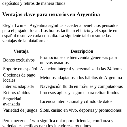
depósitos y retiros de manera fluida.
Ventajas clave para usuarios en Argentina
Elegir 1win en Argentina significa acceder a beneficios pensados
para el jugador local. Los bonos facilitan el inicio y el soporte en
español resuelve cada consulta. La siguiente tabla resume las
ventajas de la plataforma:
Ventaja
Descripción
Promociones de bienvenida generosas para
Bonos exclusivos
nuevos usuarios
Soporte en español
Atención integral y personalizada las 24 horas
Opciones de pago
Métodos adaptados a los hábitos de Argentina
locales
Interfaz adaptada
Navegación fluida en móviles y computadoras
Retiros rápidos
Procesos ágiles y seguros para retirar fondos
Seguridad
Licencia internacional y cifrado de datos
avanzada
Variedad de juegos
Slots, casino en vivo, deportes y promociones
Permanecer en 1win significa optar por eficiencia, confianza y
variedad específicas para los jugadores argentinos.