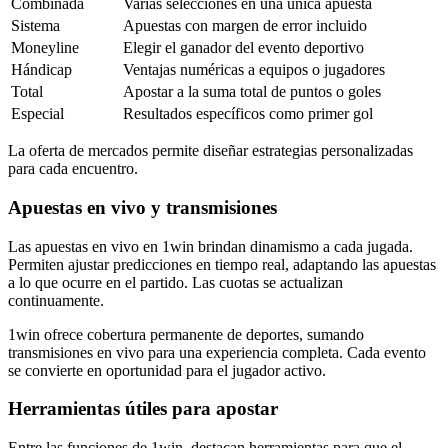
Combinada
Varias selecciones en una única apuesta
Sistema
Apuestas con margen de error incluido
Moneyline
Elegir el ganador del evento deportivo
Hándicap
Ventajas numéricas a equipos o jugadores
Total
Apostar a la suma total de puntos o goles
Especial
Resultados específicos como primer gol
La oferta de mercados permite diseñar estrategias personalizadas
para cada encuentro.
Apuestas en vivo y transmisiones
Las apuestas en vivo en 1win brindan dinamismo a cada jugada.
Permiten ajustar predicciones en tiempo real, adaptando las apuestas
a lo que ocurre en el partido. Las cuotas se actualizan
continuamente.
1win ofrece cobertura permanente de deportes, sumando
transmisiones en vivo para una experiencia completa. Cada evento
se convierte en oportunidad para el jugador activo.
Herramientas útiles para apostar
Entre las funciones de 1win, destacan herramientas para que el