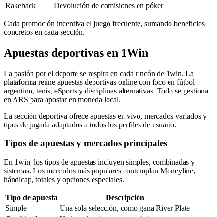
Rakeback
Devolución de comisiones en póker
Cada promoción incentiva el juego frecuente, sumando beneficios
concretos en cada sección.
Apuestas deportivas en 1Win
La pasión por el deporte se respira en cada rincón de 1win. La
plataforma reúne apuestas deportivas online con foco en fútbol
argentino, tenis, eSports y disciplinas alternativas. Todo se gestiona
en ARS para apostar en moneda local.
La sección deportiva ofrece apuestas en vivo, mercados variados y
tipos de jugada adaptados a todos los perfiles de usuario.
Tipos de apuestas y mercados principales
En 1win, los tipos de apuestas incluyen simples, combinadas y
sistemas. Los mercados más populares contemplan Moneyline,
hándicap, totales y opciones especiales.
Tipo de apuesta
Descripción
Simple
Una sola selección, como gana River Plate