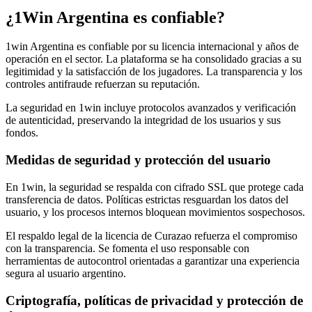
¿1Win Argentina es confiable?
1win Argentina es confiable por su licencia internacional y años de
operación en el sector. La plataforma se ha consolidado gracias a su
legitimidad y la satisfacción de los jugadores. La transparencia y los
controles antifraude refuerzan su reputación.
La seguridad en 1win incluye protocolos avanzados y verificación
de autenticidad, preservando la integridad de los usuarios y sus
fondos.
Medidas de seguridad y protección del usuario
En 1win, la seguridad se respalda con cifrado SSL que protege cada
transferencia de datos. Políticas estrictas resguardan los datos del
usuario, y los procesos internos bloquean movimientos sospechosos.
El respaldo legal de la licencia de Curazao refuerza el compromiso
con la transparencia. Se fomenta el uso responsable con
herramientas de autocontrol orientadas a garantizar una experiencia
segura al usuario argentino.
Criptografía, políticas de privacidad y protección de