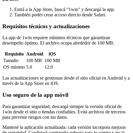
Entrá a la App Store, buscá "1win" y descargá la app.
También podés crear acceso directo desde Safari.
Requisitos técnicos y actualizaciones
La app de 1win requiere mínimos técnicos que garantizan
desempeño óptimo. El archivo ocupa alrededor de 100 MB.
Requisito
Android
iOS
Tamaño
100 MB
100 MB
OS mínimo
5.0
12.0
Las actualizaciones se gestionan desde el sitio oficial en Android y a
través de la App Store en iOS.
Uso seguro de la app móvil
Para garantizar seguridad, descargá siempre la versión oficial de
1win desde el sitio o tiendas confiables. Evitá archivos de terceros
para prevenir riesgos con tus datos.
Mantené la aplicación actualizada: cada versión incorpora mejoras
de seguridad. Configurá contraseña robusta para tu cuenta y no la