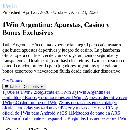
1Win
Published: April 22, 2026
·
Updated: April 23, 2026
1Win Argentina: Apuestas, Casino y
Bonos Exclusivos
1win Argentina ofrece una experiencia integral para cada usuario
que busca apuestas deportivas y juegos de casino. La plataforma
oficial opera con licencia de Curazao, garantizando seguridad y
transparencia. Desde el registro hasta los retiros, 1win se posiciona
como la opción preferida para jugadores argentinos que valoran
bonos generosos y navegación fluida desde cualquier dispositivo.
Get Bonus
☰
Table of Contents
▼
1
¿Qué es 1Win?
2
Registrate en 1Win
3
¿1Win Argentina es
confiable?
4
Bonos y promociones en 1Win
5
Apuestas deportivas en
1Win
6
Casino online de 1Win
7
Slots destacados en el catálogo
8
Ruleta en todas sus variantes
9
Póker y mesas de cartas
10
App
oficial de 1Win para Android y iOS
11
Métodos de pago en ARS
12
Atención al cliente en español
13
Preguntas frecuentes sobre 1Win