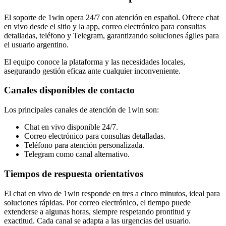
El soporte de 1win opera 24/7 con atención en español. Ofrece chat
en vivo desde el sitio y la app, correo electrónico para consultas
detalladas, teléfono y Telegram, garantizando soluciones ágiles para
el usuario argentino.
El equipo conoce la plataforma y las necesidades locales,
asegurando gestión eficaz ante cualquier inconveniente.
Canales disponibles de contacto
Los principales canales de atención de 1win son:
Chat en vivo disponible 24/7.
Correo electrónico para consultas detalladas.
Teléfono para atención personalizada.
Telegram como canal alternativo.
Tiempos de respuesta orientativos
El chat en vivo de 1win responde en tres a cinco minutos, ideal para
soluciones rápidas. Por correo electrónico, el tiempo puede
extenderse a algunas horas, siempre respetando prontitud y
exactitud. Cada canal se adapta a las urgencias del usuario.