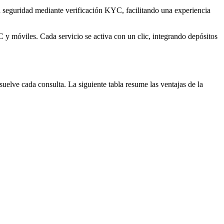
la seguridad mediante verificación KYC, facilitando una experiencia
C y móviles. Cada servicio se activa con un clic, integrando depósitos
suelve cada consulta. La siguiente tabla resume las ventajas de la