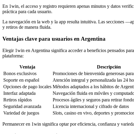
En 1win, el acceso y registro requieren apenas minutos y datos verifi
práctica para cada usuario.
La navegación en la web y la app resulta intuitiva. Las secciones —ap
y retiros de manera fluida.
Ventajas clave para usuarios en Argentina
Elegir 1win en Argentina significa acceder a beneficios pensados para e
plataforma:
Ventaja
Descripción
Bonos exclusivos
Promociones de bienvenida generosas para
Soporte en español
Atención integral y personalizada las 24 ho
Opciones de pago locales
Métodos adaptados a los hábitos de Argent
Interfaz adaptada
Navegación fluida en móviles y computado
Retiros rápidos
Procesos ágiles y seguros para retirar fond
Seguridad avanzada
Licencia internacional y cifrado de datos
Variedad de juegos
Slots, casino en vivo, deportes y promocio
Permanecer en 1win significa optar por eficiencia, confianza y varieda