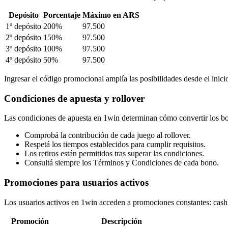
Depósito
Porcentaje
Máximo en ARS
1º depósito
200%
97.500
2º depósito
150%
97.500
3º depósito
100%
97.500
4º depósito
50%
97.500
Ingresar el código promocional amplía las posibilidades desde el inici
Condiciones de apuesta y rollover
Las condiciones de apuesta en 1win determinan cómo convertir los bon
Comprobá la contribución de cada juego al rollover.
Respetá los tiempos establecidos para cumplir requisitos.
Los retiros están permitidos tras superar las condiciones.
Consultá siempre los Términos y Condiciones de cada bono.
Promociones para usuarios activos
Los usuarios activos en 1win acceden a promociones constantes: cashba
Promoción
Descripción