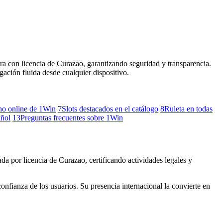
ra con licencia de Curazao, garantizando seguridad y transparencia.
gación fluida desde cualquier dispositivo.
no online de 1Win
7
Slots destacados en el catálogo
8
Ruleta en todas
añol
13
Preguntas frecuentes sobre 1Win
da por licencia de Curazao, certificando actividades legales y
nfianza de los usuarios. Su presencia internacional la convierte en