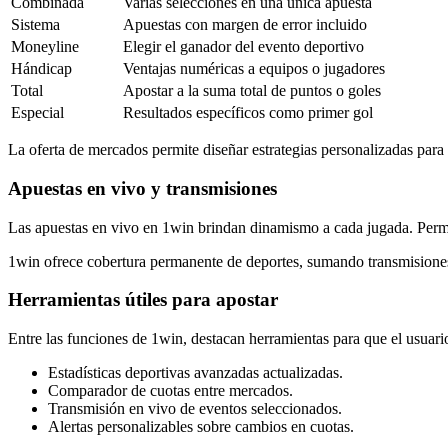
Combinada
Varias selecciones en una única apuesta
Sistema
Apuestas con margen de error incluido
Moneyline
Elegir el ganador del evento deportivo
Hándicap
Ventajas numéricas a equipos o jugadores
Total
Apostar a la suma total de puntos o goles
Especial
Resultados específicos como primer gol
La oferta de mercados permite diseñar estrategias personalizadas para
Apuestas en vivo y transmisiones
Las apuestas en vivo en 1win brindan dinamismo a cada jugada. Permite
1win ofrece cobertura permanente de deportes, sumando transmisiones 
Herramientas útiles para apostar
Entre las funciones de 1win, destacan herramientas para que el usuar
Estadísticas deportivas avanzadas actualizadas.
Comparador de cuotas entre mercados.
Transmisión en vivo de eventos seleccionados.
Alertas personalizables sobre cambios en cuotas.