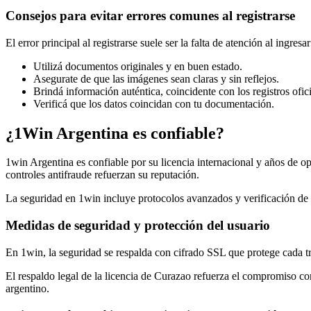
Consejos para evitar errores comunes al registrarse
El error principal al registrarse suele ser la falta de atención al ingr
Utilizá documentos originales y en buen estado.
Asegurate de que las imágenes sean claras y sin reflejos.
Brindá información auténtica, coincidente con los registros ofici
Verificá que los datos coincidan con tu documentación.
¿1Win Argentina es confiable?
1win Argentina es confiable por su licencia internacional y años de ope
controles antifraude refuerzan su reputación.
La seguridad en 1win incluye protocolos avanzados y verificación de a
Medidas de seguridad y protección del usuario
En 1win, la seguridad se respalda con cifrado SSL que protege cada tr
El respaldo legal de la licencia de Curazao refuerza el compromiso co
argentino.