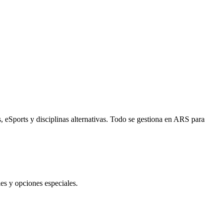
s, eSports y disciplinas alternativas. Todo se gestiona en ARS para
es y opciones especiales.