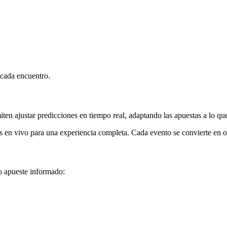
 cada encuentro.
n ajustar predicciones en tiempo real, adaptando las apuestas a lo que
en vivo para una experiencia completa. Cada evento se convierte en op
io apueste informado: