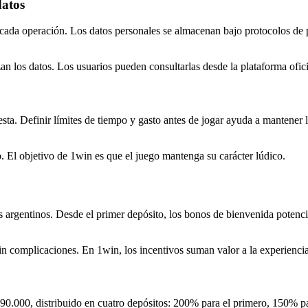
datos
 cada operación. Los datos personales se almacenan bajo protocolos de 
zan los datos. Los usuarios pueden consultarlas desde la plataforma ofi
ta. Definir límites de tiempo y gasto antes de jogar ayuda a mantener 
. El objetivo de 1win es que el juego mantenga su carácter lúdico.
argentinos. Desde el primer depósito, los bonos de bienvenida potencian 
n complicaciones. En 1win, los incentivos suman valor a la experiencia
0.000, distribuido en cuatro depósitos: 200% para el primero, 150% pa