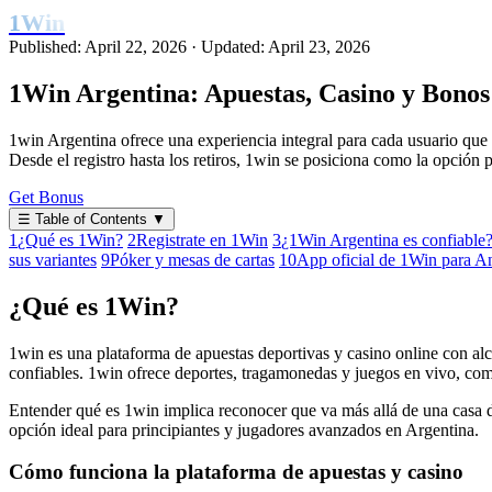
1Win
Published: April 22, 2026
·
Updated: April 23, 2026
1Win Argentina: Apuestas, Casino y Bonos
1win Argentina ofrece una experiencia integral para cada usuario que 
Desde el registro hasta los retiros, 1win se posiciona como la opción
Get Bonus
☰
Table of Contents
▼
1
¿Qué es 1Win?
2
Registrate en 1Win
3
¿1Win Argentina es confiable
sus variantes
9
Póker y mesas de cartas
10
App oficial de 1Win para A
¿Qué es 1Win?
1win es una plataforma de apuestas deportivas y casino online con alca
confiables. 1win ofrece deportes, tragamonedas y juegos en vivo, com
Entender qué es 1win implica reconocer que va más allá de una casa d
opción ideal para principiantes y jugadores avanzados en Argentina.
Cómo funciona la plataforma de apuestas y casino