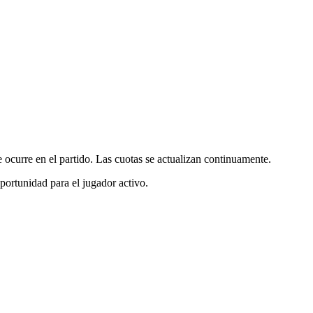
 ocurre en el partido. Las cuotas se actualizan continuamente.
ortunidad para el jugador activo.