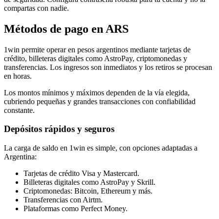
compartas con nadie.
Métodos de pago en ARS
1win permite operar en pesos argentinos mediante tarjetas de
crédito, billeteras digitales como AstroPay, criptomonedas y
transferencias. Los ingresos son inmediatos y los retiros se procesan
en horas.
Los montos mínimos y máximos dependen de la vía elegida,
cubriendo pequeñas y grandes transacciones con confiabilidad
constante.
Depósitos rápidos y seguros
La carga de saldo en 1win es simple, con opciones adaptadas a
Argentina:
Tarjetas de crédito Visa y Mastercard.
Billeteras digitales como AstroPay y Skrill.
Criptomonedas: Bitcoin, Ethereum y más.
Transferencias con Airtm.
Plataformas como Perfect Money.