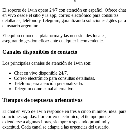
El soporte de 1win opera 24/7 con atención en español. Ofrece chat
en vivo desde el sitio y la app, correo electrónico para consultas
detalladas, teléfono y Telegram, garantizando soluciones ágiles para
el usuario argentino.
El equipo conoce la plataforma y las necesidades locales,
asegurando gestión eficaz ante cualquier inconveniente.
Canales disponibles de contacto
Los principales canales de atención de 1win son:
Chat en vivo disponible 24/7.
Correo electrónico para consultas detalladas.
Teléfono para atención personalizada.
Telegram como canal alternativo.
Tiempos de respuesta orientativos
El chat en vivo de 1win responde en tres a cinco minutos, ideal para
soluciones rápidas. Por correo electrónico, el tiempo puede
extenderse a algunas horas, siempre respetando prontitud y
exactitud. Cada canal se adapta a las urgencias del usuario.