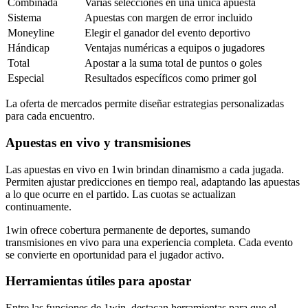
Combinada
Varias selecciones en una única apuesta
Sistema
Apuestas con margen de error incluido
Moneyline
Elegir el ganador del evento deportivo
Hándicap
Ventajas numéricas a equipos o jugadores
Total
Apostar a la suma total de puntos o goles
Especial
Resultados específicos como primer gol
La oferta de mercados permite diseñar estrategias personalizadas
para cada encuentro.
Apuestas en vivo y transmisiones
Las apuestas en vivo en 1win brindan dinamismo a cada jugada.
Permiten ajustar predicciones en tiempo real, adaptando las apuestas
a lo que ocurre en el partido. Las cuotas se actualizan
continuamente.
1win ofrece cobertura permanente de deportes, sumando
transmisiones en vivo para una experiencia completa. Cada evento
se convierte en oportunidad para el jugador activo.
Herramientas útiles para apostar
Entre las funciones de 1win, destacan herramientas para que el