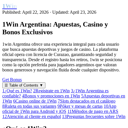
1Win
Published: April 22, 2026
·
Updated: April 23, 2026
1Win Argentina: Apuestas, Casino y
Bonos Exclusivos
1win Argentina ofrece una experiencia integral para cada usuario
que busca apuestas deportivas y juegos de casino. La plataforma
oficial opera con licencia de Curazao, garantizando seguridad y
transparencia. Desde el registro hasta los retiros, 1win se posiciona
como la opción preferida para jugadores argentinos que valoran
bonos generosos y navegación fluida desde cualquier dispositivo.
Get Bonus
☰
Table of Contents
▼
1
¿Qué es 1Win?
2
Registrate en 1Win
3
¿1Win Argentina es
confiable?
4
Bonos y promociones en 1Win
5
Apuestas deportivas en
1Win
6
Casino online de 1Win
7
Slots destacados en el catálogo
8
Ruleta en todas sus variantes
9
Póker y mesas de cartas
10
App
oficial de 1Win para Android y iOS
11
Métodos de pago en ARS
12
Atención al cliente en español
13
Preguntas frecuentes sobre 1Win