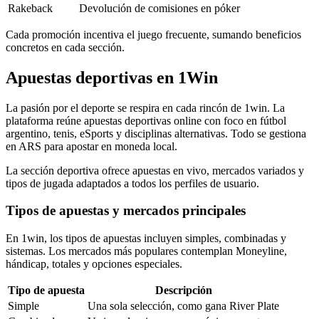
Rakeback
Devolución de comisiones en póker
Cada promoción incentiva el juego frecuente, sumando beneficios
concretos en cada sección.
Apuestas deportivas en 1Win
La pasión por el deporte se respira en cada rincón de 1win. La
plataforma reúne apuestas deportivas online con foco en fútbol
argentino, tenis, eSports y disciplinas alternativas. Todo se gestiona
en ARS para apostar en moneda local.
La sección deportiva ofrece apuestas en vivo, mercados variados y
tipos de jugada adaptados a todos los perfiles de usuario.
Tipos de apuestas y mercados principales
En 1win, los tipos de apuestas incluyen simples, combinadas y
sistemas. Los mercados más populares contemplan Moneyline,
hándicap, totales y opciones especiales.
Tipo de apuesta
Descripción
Simple
Una sola selección, como gana River Plate