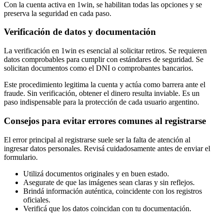
Con la cuenta activa en 1win, se habilitan todas las opciones y se
preserva la seguridad en cada paso.
Verificación de datos y documentación
La verificación en 1win es esencial al solicitar retiros. Se requieren
datos comprobables para cumplir con estándares de seguridad. Se
solicitan documentos como el DNI o comprobantes bancarios.
Este procedimiento legitima la cuenta y actúa como barrera ante el
fraude. Sin verificación, obtener el dinero resulta inviable. Es un
paso indispensable para la protección de cada usuario argentino.
Consejos para evitar errores comunes al registrarse
El error principal al registrarse suele ser la falta de atención al
ingresar datos personales. Revisá cuidadosamente antes de enviar el
formulario.
Utilizá documentos originales y en buen estado.
Asegurate de que las imágenes sean claras y sin reflejos.
Brindá información auténtica, coincidente con los registros
oficiales.
Verificá que los datos coincidan con tu documentación.