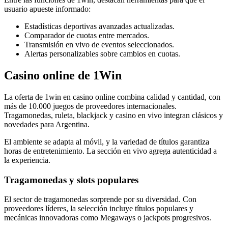
usuario apueste informado:
Estadísticas deportivas avanzadas actualizadas.
Comparador de cuotas entre mercados.
Transmisión en vivo de eventos seleccionados.
Alertas personalizables sobre cambios en cuotas.
Casino online de 1Win
La oferta de 1win en casino online combina calidad y cantidad, con
más de 10.000 juegos de proveedores internacionales.
Tragamonedas, ruleta, blackjack y casino en vivo integran clásicos y
novedades para Argentina.
El ambiente se adapta al móvil, y la variedad de títulos garantiza
horas de entretenimiento. La sección en vivo agrega autenticidad a
la experiencia.
Tragamonedas y slots populares
El sector de tragamonedas sorprende por su diversidad. Con
proveedores líderes, la selección incluye títulos populares y
mecánicas innovadoras como Megaways o jackpots progresivos.