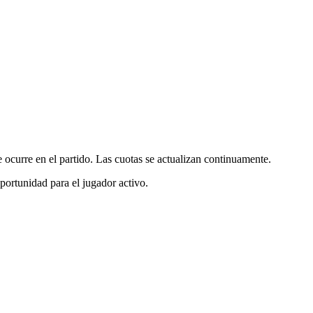
 ocurre en el partido. Las cuotas se actualizan continuamente.
ortunidad para el jugador activo.