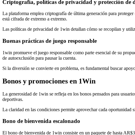
Criptografía, políticas de privacidad y protección de 
La plataforma emplea criptografía de última generación para proteger
está cifrada de extremo a extremo.
Las políticas de privacidad de 1win detallan cómo se recopilan y utili
Buenas prácticas de juego responsable
1win promueve el juego responsable como parte esencial de su propues
de autoexclusión para pausar la cuenta.
Si la diversión se convierte en problema, es fundamental buscar apoyo
Bonos y promociones en 1Win
La generosidad de 1win se refleja en los bonos pensados para usuarios 
deportivas.
La claridad en las condiciones permite aprovechar cada oportunidad si
Bono de bienvenida escalonado
El bono de bienvenida de 1win consiste en un paquete de hasta AR$39