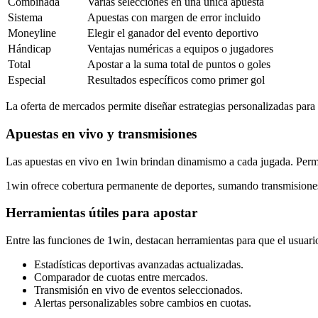
Combinada
Varias selecciones en una única apuesta
Sistema
Apuestas con margen de error incluido
Moneyline
Elegir el ganador del evento deportivo
Hándicap
Ventajas numéricas a equipos o jugadores
Total
Apostar a la suma total de puntos o goles
Especial
Resultados específicos como primer gol
La oferta de mercados permite diseñar estrategias personalizadas para
Apuestas en vivo y transmisiones
Las apuestas en vivo en 1win brindan dinamismo a cada jugada. Permite
1win ofrece cobertura permanente de deportes, sumando transmisiones 
Herramientas útiles para apostar
Entre las funciones de 1win, destacan herramientas para que el usuar
Estadísticas deportivas avanzadas actualizadas.
Comparador de cuotas entre mercados.
Transmisión en vivo de eventos seleccionados.
Alertas personalizables sobre cambios en cuotas.