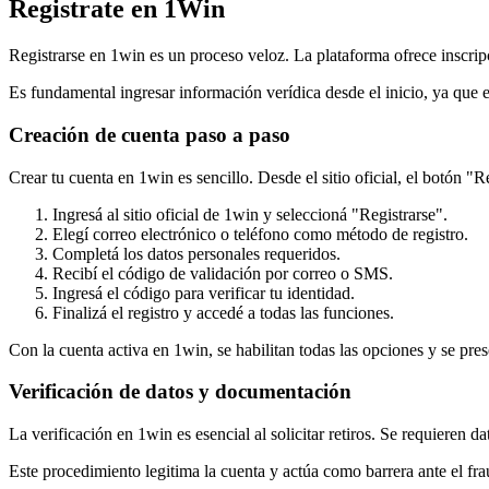
Registrate en 1Win
Registrarse en 1win es un proceso veloz. La plataforma ofrece inscrip
Es fundamental ingresar información verídica desde el inicio, ya que 
Creación de cuenta paso a paso
Crear tu cuenta en 1win es sencillo. Desde el sitio oficial, el botón "R
Ingresá al sitio oficial de 1win y seleccioná "Registrarse".
Elegí correo electrónico o teléfono como método de registro.
Completá los datos personales requeridos.
Recibí el código de validación por correo o SMS.
Ingresá el código para verificar tu identidad.
Finalizá el registro y accedé a todas las funciones.
Con la cuenta activa en 1win, se habilitan todas las opciones y se pre
Verificación de datos y documentación
La verificación en 1win es esencial al solicitar retiros. Se requiere
Este procedimiento legitima la cuenta y actúa como barrera ante el frau