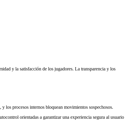
.
midad y la satisfacción de los jugadores. La transparencia y los
io, y los procesos internos bloquean movimientos sospechosos.
tocontrol orientadas a garantizar una experiencia segura al usuario