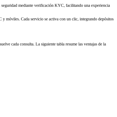
la seguridad mediante verificación KYC, facilitando una experiencia
C y móviles. Cada servicio se activa con un clic, integrando depósitos
suelve cada consulta. La siguiente tabla resume las ventajas de la