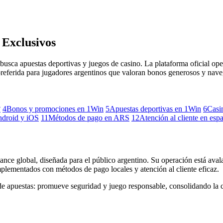
 Exclusivos
busca apuestas deportivas y juegos de casino. La plataforma oficial ope
 preferida para jugadores argentinos que valoran bonos generosos y nave
?
4
Bonos y promociones en 1Win
5
Apuestas deportivas en 1Win
6
Casi
ndroid y iOS
11
Métodos de pago en ARS
12
Atención al cliente en esp
nce global, diseñada para el público argentino. Su operación está avala
plementados con métodos de pago locales y atención al cliente eficaz.
e apuestas: promueve seguridad y juego responsable, consolidando la co