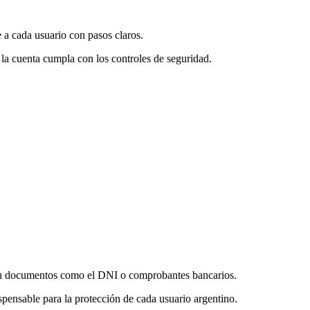
 a cada usuario con pasos claros.
 la cuenta cumpla con los controles de seguridad.
.
citan documentos como el DNI o comprobantes bancarios.
ispensable para la protección de cada usuario argentino.