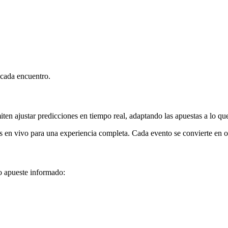
 cada encuentro.
n ajustar predicciones en tiempo real, adaptando las apuestas a lo que
en vivo para una experiencia completa. Cada evento se convierte en op
io apueste informado: