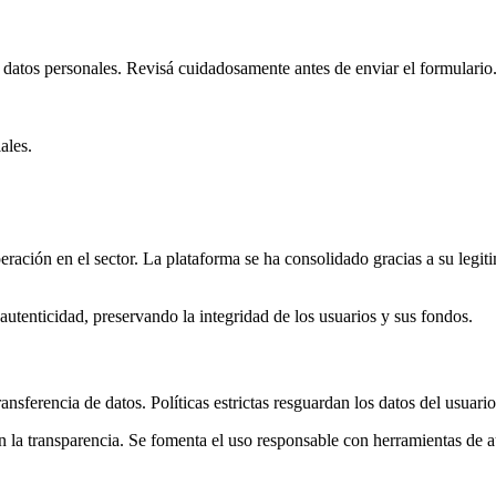
esar datos personales. Revisá cuidadosamente antes de enviar el formulario
ales.
ración en el sector. La plataforma se ha consolidado gracias a su legiti
utenticidad, preservando la integridad de los usuarios y sus fondos.
ansferencia de datos. Políticas estrictas resguardan los datos del usuar
n la transparencia. Se fomenta el uso responsable con herramientas de au