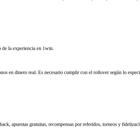
o de la experiencia en 1win.
os en dinero real. Es necesario cumplir con el rollover según lo espec
ck, apuestas gratuitas, recompensas por referidos, torneos y fidelizac