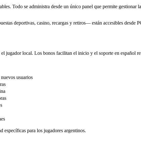
cables. Todo se administra desde un único panel que permite gestionar 
uestas deportivas, casino, recargas y retiros— están accesibles desde P
l jugador local. Los bonos facilitan el inicio y el soporte en español re
 nuevos usuarios
ras
ina
ras
os
nes
d específicas para los jugadores argentinos.