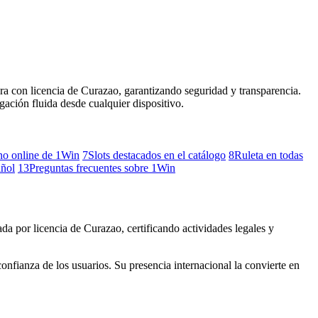
ra con licencia de Curazao, garantizando seguridad y transparencia.
gación fluida desde cualquier dispositivo.
no online de 1Win
7
Slots destacados en el catálogo
8
Ruleta en todas
añol
13
Preguntas frecuentes sobre 1Win
da por licencia de Curazao, certificando actividades legales y
nfianza de los usuarios. Su presencia internacional la convierte en