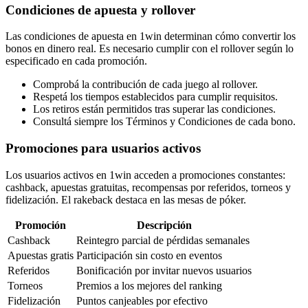
Condiciones de apuesta y rollover
Las condiciones de apuesta en 1win determinan cómo convertir los
bonos en dinero real. Es necesario cumplir con el rollover según lo
especificado en cada promoción.
Comprobá la contribución de cada juego al rollover.
Respetá los tiempos establecidos para cumplir requisitos.
Los retiros están permitidos tras superar las condiciones.
Consultá siempre los Términos y Condiciones de cada bono.
Promociones para usuarios activos
Los usuarios activos en 1win acceden a promociones constantes:
cashback, apuestas gratuitas, recompensas por referidos, torneos y
fidelización. El rakeback destaca en las mesas de póker.
Promoción
Descripción
Cashback
Reintegro parcial de pérdidas semanales
Apuestas gratis
Participación sin costo en eventos
Referidos
Bonificación por invitar nuevos usuarios
Torneos
Premios a los mejores del ranking
Fidelización
Puntos canjeables por efectivo