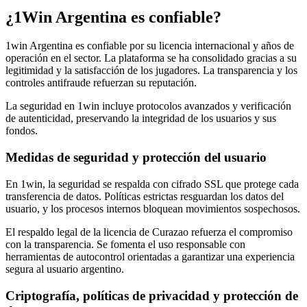
¿1Win Argentina es confiable?
1win Argentina es confiable por su licencia internacional y años de
operación en el sector. La plataforma se ha consolidado gracias a su
legitimidad y la satisfacción de los jugadores. La transparencia y los
controles antifraude refuerzan su reputación.
La seguridad en 1win incluye protocolos avanzados y verificación
de autenticidad, preservando la integridad de los usuarios y sus
fondos.
Medidas de seguridad y protección del usuario
En 1win, la seguridad se respalda con cifrado SSL que protege cada
transferencia de datos. Políticas estrictas resguardan los datos del
usuario, y los procesos internos bloquean movimientos sospechosos.
El respaldo legal de la licencia de Curazao refuerza el compromiso
con la transparencia. Se fomenta el uso responsable con
herramientas de autocontrol orientadas a garantizar una experiencia
segura al usuario argentino.
Criptografía, políticas de privacidad y protección de