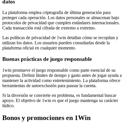
datos
La plataforma emplea criptografía de última generación para
proteger cada operación. Los datos personales se almacenan bajo
protocolos de privacidad que cumplen estándares internacionales.
Cada transacción está cifrada de extremo a extremo.
Las políticas de privacidad de 1win detallan cómo se recopilan y
utilizan los datos. Los usuarios pueden consultarlas desde la
plataforma oficial en cualquier momento.
Buenas prácticas de juego responsable
1win promueve el juego responsable como parte esencial de su
propuesta. Definir límites de tiempo y gasto antes de jogar ayuda a
mantener la actividad como entretenimiento. La plataforma ofrece
herramientas de autoexclusión para pausar la cuenta.
Si la diversión se convierte en problema, es fundamental buscar
apoyo. El objetivo de 1win es que el juego mantenga su carácter
lúdico.
Bonos y promociones en 1Win