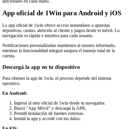
adicionales en cada mano.
App oficial de 1Win para Android y iOS
La app oficial de 1win ofrece acceso instantáneo a apuestas
deportivas, casino, atención al cliente y pagos desde el móvil. La
navegación es rápida e intuitiva para cada usuario.
Notificaciones personalizadas mantienen al usuario informado,
mientras la funcionalidad integral asegura el manejo total de la
cuenta.
Descargá la app en tu dispositivo
Para obtener la app de 1win, el proceso depende del sistema
operativo.
En Android:
Ingresá al sitio oficial de 1win desde tu navegador.
Buscá "App Móvil" y descargá la APK.
Permití instalación de fuentes externas.
Instalá la app y accedé con tus datos.
En iOS: