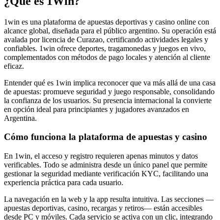
¿Qué es 1Win?
1win es una plataforma de apuestas deportivas y casino online con
alcance global, diseñada para el público argentino. Su operación está
avalada por licencia de Curazao, certificando actividades legales y
confiables. 1win ofrece deportes, tragamonedas y juegos en vivo,
complementados con métodos de pago locales y atención al cliente
eficaz.
Entender qué es 1win implica reconocer que va más allá de una casa
de apuestas: promueve seguridad y juego responsable, consolidando
la confianza de los usuarios. Su presencia internacional la convierte
en opción ideal para principiantes y jugadores avanzados en
Argentina.
Cómo funciona la plataforma de apuestas y casino
En 1win, el acceso y registro requieren apenas minutos y datos
verificables. Todo se administra desde un único panel que permite
gestionar la seguridad mediante verificación KYC, facilitando una
experiencia práctica para cada usuario.
La navegación en la web y la app resulta intuitiva. Las secciones —
apuestas deportivas, casino, recargas y retiros— están accesibles
desde PC y móviles. Cada servicio se activa con un clic, integrando