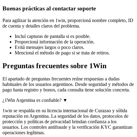
Buenas prácticas al contactar soporte
Para agilizar la atención en 1win, proporcioná nombre completo, ID
de cuenta y detalles claros del problema.
Incluí capturas de pantalla si es posible.
Proporcioná información de la operación.
Evitá mensajes largos o poco claros.
Mencioná el método de pago si se trata de retiros.
Preguntas frecuentes sobre 1Win
El apartado de preguntas frecuentes reúne respuestas a dudas
habituales de los usuarios argentinos. Desde seguridad y métodos de
pago hasta registro y bonos, cada consulta tiene solución concreta.
¿1Win Argentina es confiable?
▼
1win se respalda en su licencia internacional de Curazao y sólida
reputación en Argentina. La seguridad de los datos, protocolos de
protección y políticas de privacidad brindan confianza a los
usuarios. Los controles antifraude y la verificación KYC garantizan
operaciones legítimas.