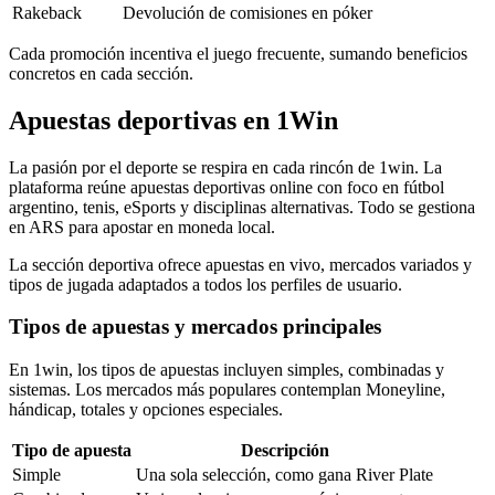
Rakeback
Devolución de comisiones en póker
Cada promoción incentiva el juego frecuente, sumando beneficios
concretos en cada sección.
Apuestas deportivas en 1Win
La pasión por el deporte se respira en cada rincón de 1win. La
plataforma reúne apuestas deportivas online con foco en fútbol
argentino, tenis, eSports y disciplinas alternativas. Todo se gestiona
en ARS para apostar en moneda local.
La sección deportiva ofrece apuestas en vivo, mercados variados y
tipos de jugada adaptados a todos los perfiles de usuario.
Tipos de apuestas y mercados principales
En 1win, los tipos de apuestas incluyen simples, combinadas y
sistemas. Los mercados más populares contemplan Moneyline,
hándicap, totales y opciones especiales.
Tipo de apuesta
Descripción
Simple
Una sola selección, como gana River Plate