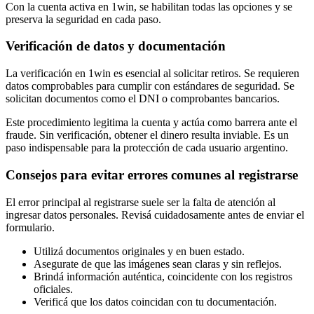
Con la cuenta activa en 1win, se habilitan todas las opciones y se
preserva la seguridad en cada paso.
Verificación de datos y documentación
La verificación en 1win es esencial al solicitar retiros. Se requieren
datos comprobables para cumplir con estándares de seguridad. Se
solicitan documentos como el DNI o comprobantes bancarios.
Este procedimiento legitima la cuenta y actúa como barrera ante el
fraude. Sin verificación, obtener el dinero resulta inviable. Es un
paso indispensable para la protección de cada usuario argentino.
Consejos para evitar errores comunes al registrarse
El error principal al registrarse suele ser la falta de atención al
ingresar datos personales. Revisá cuidadosamente antes de enviar el
formulario.
Utilizá documentos originales y en buen estado.
Asegurate de que las imágenes sean claras y sin reflejos.
Brindá información auténtica, coincidente con los registros
oficiales.
Verificá que los datos coincidan con tu documentación.