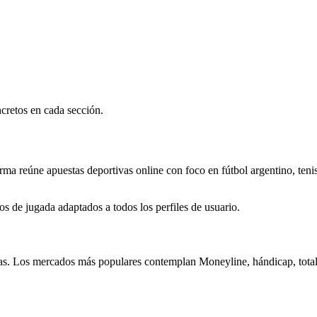
cretos en cada sección.
rma reúne apuestas deportivas online con foco en fútbol argentino, teni
s de jugada adaptados a todos los perfiles de usuario.
mas. Los mercados más populares contemplan Moneyline, hándicap, total