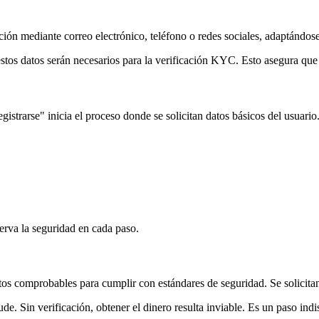
ción mediante correo electrónico, teléfono o redes sociales, adaptándose
estos datos serán necesarios para la verificación KYC. Esto asegura que
egistrarse" inicia el proceso donde se solicitan datos básicos del usuario
serva la seguridad en cada paso.
n datos comprobables para cumplir con estándares de seguridad. Se soli
de. Sin verificación, obtener el dinero resulta inviable. Es un paso ind