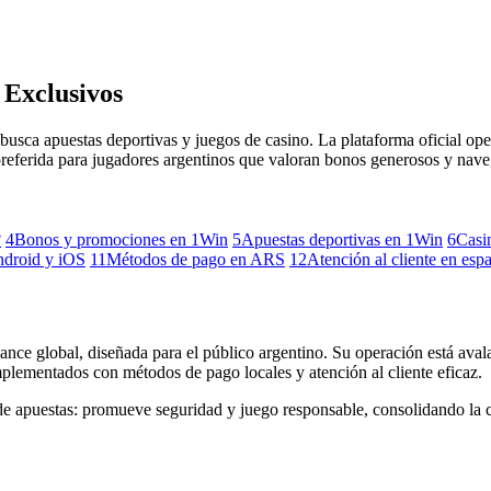
 Exclusivos
busca apuestas deportivas y juegos de casino. La plataforma oficial ope
 preferida para jugadores argentinos que valoran bonos generosos y nave
?
4
Bonos y promociones en 1Win
5
Apuestas deportivas en 1Win
6
Casi
ndroid y iOS
11
Métodos de pago en ARS
12
Atención al cliente en esp
nce global, diseñada para el público argentino. Su operación está avala
plementados con métodos de pago locales y atención al cliente eficaz.
e apuestas: promueve seguridad y juego responsable, consolidando la co