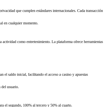
privacidad que cumplen estándares internacionales. Cada transacción
cial en cualquier momento.
la actividad como entretenimiento. La plataforma ofrece herramientas
el saldo inicial, facilitando el acceso a casino y apuestas
 del usuario.
ra el segundo, 100% al tercero y 50% al cuarto.