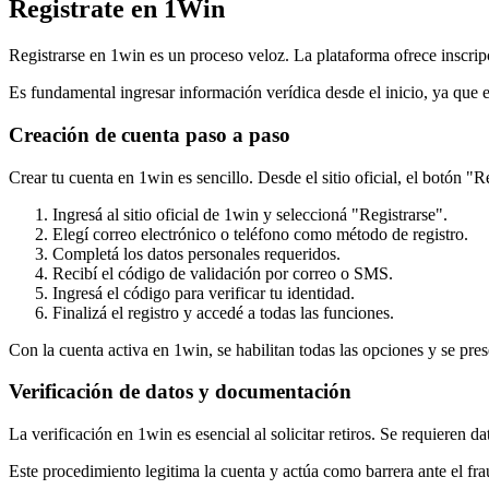
Registrate en 1Win
Registrarse en 1win es un proceso veloz. La plataforma ofrece inscrip
Es fundamental ingresar información verídica desde el inicio, ya que 
Creación de cuenta paso a paso
Crear tu cuenta en 1win es sencillo. Desde el sitio oficial, el botón "R
Ingresá al sitio oficial de 1win y seleccioná "Registrarse".
Elegí correo electrónico o teléfono como método de registro.
Completá los datos personales requeridos.
Recibí el código de validación por correo o SMS.
Ingresá el código para verificar tu identidad.
Finalizá el registro y accedé a todas las funciones.
Con la cuenta activa en 1win, se habilitan todas las opciones y se pre
Verificación de datos y documentación
La verificación en 1win es esencial al solicitar retiros. Se requiere
Este procedimiento legitima la cuenta y actúa como barrera ante el frau