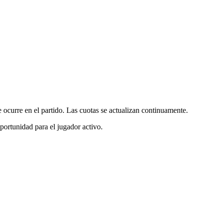
 ocurre en el partido. Las cuotas se actualizan continuamente.
ortunidad para el jugador activo.