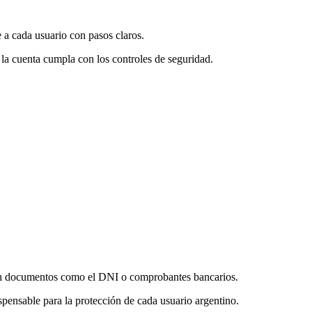
 a cada usuario con pasos claros.
 la cuenta cumpla con los controles de seguridad.
.
citan documentos como el DNI o comprobantes bancarios.
ispensable para la protección de cada usuario argentino.