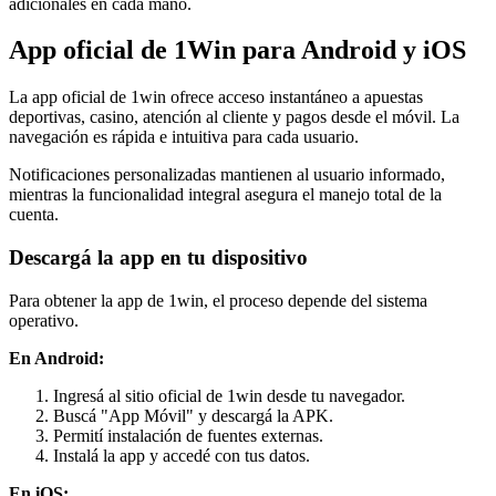
adicionales en cada mano.
App oficial de 1Win para Android y iOS
La app oficial de 1win ofrece acceso instantáneo a apuestas
deportivas, casino, atención al cliente y pagos desde el móvil. La
navegación es rápida e intuitiva para cada usuario.
Notificaciones personalizadas mantienen al usuario informado,
mientras la funcionalidad integral asegura el manejo total de la
cuenta.
Descargá la app en tu dispositivo
Para obtener la app de 1win, el proceso depende del sistema
operativo.
En Android:
Ingresá al sitio oficial de 1win desde tu navegador.
Buscá "App Móvil" y descargá la APK.
Permití instalación de fuentes externas.
Instalá la app y accedé con tus datos.
En iOS: