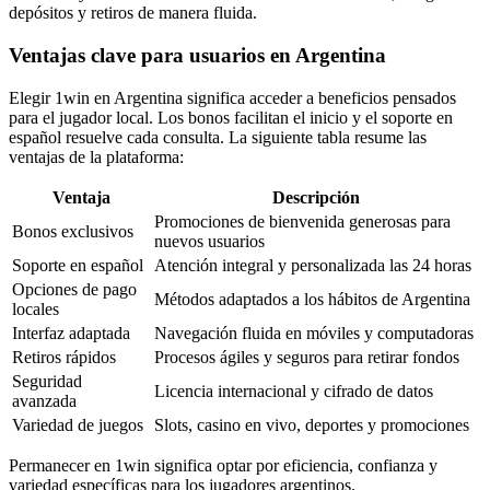
depósitos y retiros de manera fluida.
Ventajas clave para usuarios en Argentina
Elegir 1win en Argentina significa acceder a beneficios pensados
para el jugador local. Los bonos facilitan el inicio y el soporte en
español resuelve cada consulta. La siguiente tabla resume las
ventajas de la plataforma:
Ventaja
Descripción
Promociones de bienvenida generosas para
Bonos exclusivos
nuevos usuarios
Soporte en español
Atención integral y personalizada las 24 horas
Opciones de pago
Métodos adaptados a los hábitos de Argentina
locales
Interfaz adaptada
Navegación fluida en móviles y computadoras
Retiros rápidos
Procesos ágiles y seguros para retirar fondos
Seguridad
Licencia internacional y cifrado de datos
avanzada
Variedad de juegos
Slots, casino en vivo, deportes y promociones
Permanecer en 1win significa optar por eficiencia, confianza y
variedad específicas para los jugadores argentinos.