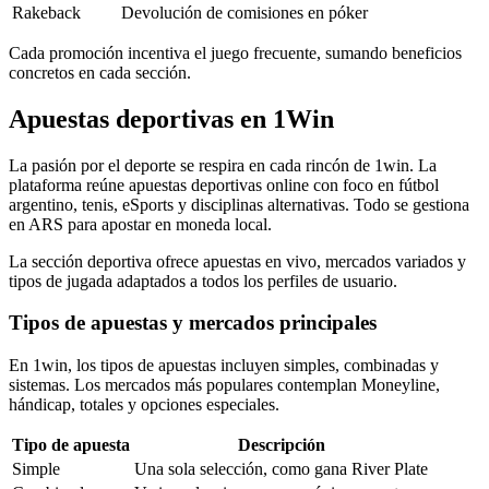
Rakeback
Devolución de comisiones en póker
Cada promoción incentiva el juego frecuente, sumando beneficios
concretos en cada sección.
Apuestas deportivas en 1Win
La pasión por el deporte se respira en cada rincón de 1win. La
plataforma reúne apuestas deportivas online con foco en fútbol
argentino, tenis, eSports y disciplinas alternativas. Todo se gestiona
en ARS para apostar en moneda local.
La sección deportiva ofrece apuestas en vivo, mercados variados y
tipos de jugada adaptados a todos los perfiles de usuario.
Tipos de apuestas y mercados principales
En 1win, los tipos de apuestas incluyen simples, combinadas y
sistemas. Los mercados más populares contemplan Moneyline,
hándicap, totales y opciones especiales.
Tipo de apuesta
Descripción
Simple
Una sola selección, como gana River Plate