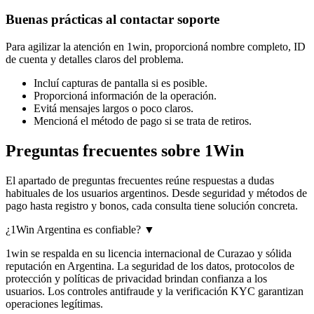
Buenas prácticas al contactar soporte
Para agilizar la atención en 1win, proporcioná nombre completo, ID
de cuenta y detalles claros del problema.
Incluí capturas de pantalla si es posible.
Proporcioná información de la operación.
Evitá mensajes largos o poco claros.
Mencioná el método de pago si se trata de retiros.
Preguntas frecuentes sobre 1Win
El apartado de preguntas frecuentes reúne respuestas a dudas
habituales de los usuarios argentinos. Desde seguridad y métodos de
pago hasta registro y bonos, cada consulta tiene solución concreta.
¿1Win Argentina es confiable?
▼
1win se respalda en su licencia internacional de Curazao y sólida
reputación en Argentina. La seguridad de los datos, protocolos de
protección y políticas de privacidad brindan confianza a los
usuarios. Los controles antifraude y la verificación KYC garantizan
operaciones legítimas.