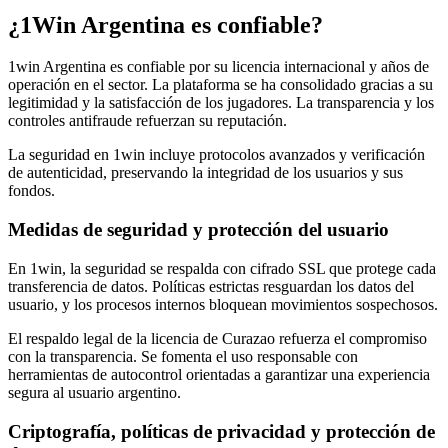
¿1Win Argentina es confiable?
1win Argentina es confiable por su licencia internacional y años de
operación en el sector. La plataforma se ha consolidado gracias a su
legitimidad y la satisfacción de los jugadores. La transparencia y los
controles antifraude refuerzan su reputación.
La seguridad en 1win incluye protocolos avanzados y verificación
de autenticidad, preservando la integridad de los usuarios y sus
fondos.
Medidas de seguridad y protección del usuario
En 1win, la seguridad se respalda con cifrado SSL que protege cada
transferencia de datos. Políticas estrictas resguardan los datos del
usuario, y los procesos internos bloquean movimientos sospechosos.
El respaldo legal de la licencia de Curazao refuerza el compromiso
con la transparencia. Se fomenta el uso responsable con
herramientas de autocontrol orientadas a garantizar una experiencia
segura al usuario argentino.
Criptografía, políticas de privacidad y protección de