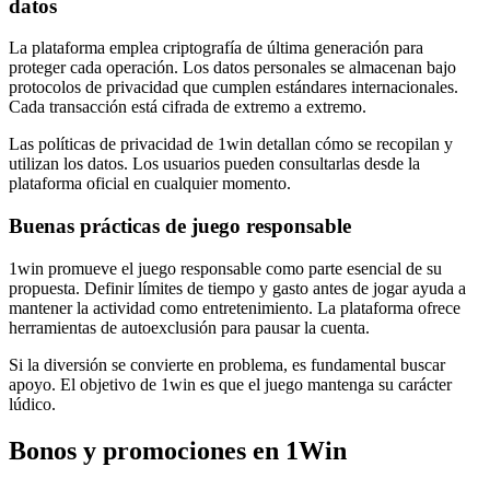
datos
La plataforma emplea criptografía de última generación para
proteger cada operación. Los datos personales se almacenan bajo
protocolos de privacidad que cumplen estándares internacionales.
Cada transacción está cifrada de extremo a extremo.
Las políticas de privacidad de 1win detallan cómo se recopilan y
utilizan los datos. Los usuarios pueden consultarlas desde la
plataforma oficial en cualquier momento.
Buenas prácticas de juego responsable
1win promueve el juego responsable como parte esencial de su
propuesta. Definir límites de tiempo y gasto antes de jogar ayuda a
mantener la actividad como entretenimiento. La plataforma ofrece
herramientas de autoexclusión para pausar la cuenta.
Si la diversión se convierte en problema, es fundamental buscar
apoyo. El objetivo de 1win es que el juego mantenga su carácter
lúdico.
Bonos y promociones en 1Win