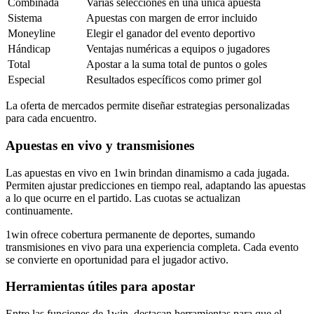
Combinada
Varias selecciones en una única apuesta
Sistema
Apuestas con margen de error incluido
Moneyline
Elegir el ganador del evento deportivo
Hándicap
Ventajas numéricas a equipos o jugadores
Total
Apostar a la suma total de puntos o goles
Especial
Resultados específicos como primer gol
La oferta de mercados permite diseñar estrategias personalizadas
para cada encuentro.
Apuestas en vivo y transmisiones
Las apuestas en vivo en 1win brindan dinamismo a cada jugada.
Permiten ajustar predicciones en tiempo real, adaptando las apuestas
a lo que ocurre en el partido. Las cuotas se actualizan
continuamente.
1win ofrece cobertura permanente de deportes, sumando
transmisiones en vivo para una experiencia completa. Cada evento
se convierte en oportunidad para el jugador activo.
Herramientas útiles para apostar
Entre las funciones de 1win, destacan herramientas para que el