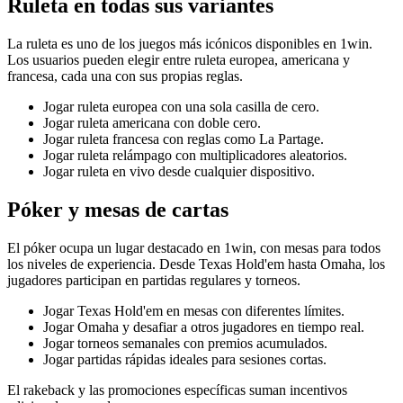
Ruleta en todas sus variantes
La ruleta es uno de los juegos más icónicos disponibles en 1win.
Los usuarios pueden elegir entre ruleta europea, americana y
francesa, cada una con sus propias reglas.
Jogar ruleta europea con una sola casilla de cero.
Jogar ruleta americana con doble cero.
Jogar ruleta francesa con reglas como La Partage.
Jogar ruleta relámpago con multiplicadores aleatorios.
Jogar ruleta en vivo desde cualquier dispositivo.
Póker y mesas de cartas
El póker ocupa un lugar destacado en 1win, con mesas para todos
los niveles de experiencia. Desde Texas Hold'em hasta Omaha, los
jugadores participan en partidas regulares y torneos.
Jogar Texas Hold'em en mesas con diferentes límites.
Jogar Omaha y desafiar a otros jugadores en tiempo real.
Jogar torneos semanales con premios acumulados.
Jogar partidas rápidas ideales para sesiones cortas.
El rakeback y las promociones específicas suman incentivos