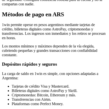
compartas con nadie.
Métodos de pago en ARS
1win permite operar en pesos argentinos mediante tarjetas de
crédito, billeteras digitales como AstroPay, criptomonedas y
transferencias. Los ingresos son inmediatos y los retiros se procesan
en horas.
Los montos mínimos y máximos dependen de la vía elegida,
cubriendo pequeñas y grandes transacciones con confiabilidad
constante.
Depósitos rápidos y seguros
La carga de saldo en 1win es simple, con opciones adaptadas a
Argentina:
Tarjetas de crédito Visa y Mastercard.
Billeteras digitales como AstroPay y Skrill.
Criptomonedas: Bitcoin, Ethereum y más.
Transferencias con Airtm.
Plataformas como Perfect Money.