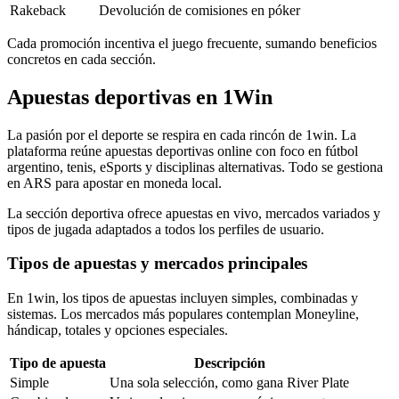
Rakeback
Devolución de comisiones en póker
Cada promoción incentiva el juego frecuente, sumando beneficios
concretos en cada sección.
Apuestas deportivas en 1Win
La pasión por el deporte se respira en cada rincón de 1win. La
plataforma reúne apuestas deportivas online con foco en fútbol
argentino, tenis, eSports y disciplinas alternativas. Todo se gestiona
en ARS para apostar en moneda local.
La sección deportiva ofrece apuestas en vivo, mercados variados y
tipos de jugada adaptados a todos los perfiles de usuario.
Tipos de apuestas y mercados principales
En 1win, los tipos de apuestas incluyen simples, combinadas y
sistemas. Los mercados más populares contemplan Moneyline,
hándicap, totales y opciones especiales.
Tipo de apuesta
Descripción
Simple
Una sola selección, como gana River Plate