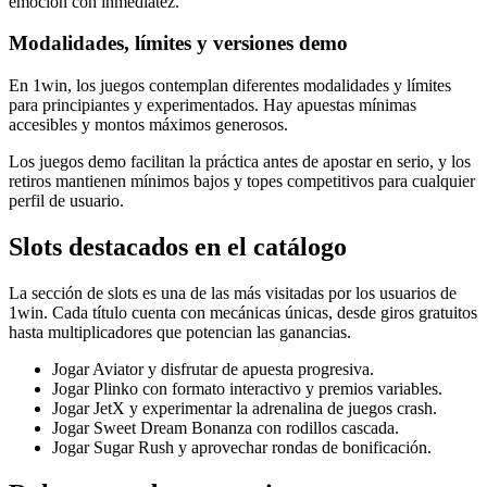
emoción con inmediatez.
Modalidades, límites y versiones demo
En 1win, los juegos contemplan diferentes modalidades y límites
para principiantes y experimentados. Hay apuestas mínimas
accesibles y montos máximos generosos.
Los juegos demo facilitan la práctica antes de apostar en serio, y los
retiros mantienen mínimos bajos y topes competitivos para cualquier
perfil de usuario.
Slots destacados en el catálogo
La sección de slots es una de las más visitadas por los usuarios de
1win. Cada título cuenta con mecánicas únicas, desde giros gratuitos
hasta multiplicadores que potencian las ganancias.
Jogar Aviator y disfrutar de apuesta progresiva.
Jogar Plinko con formato interactivo y premios variables.
Jogar JetX y experimentar la adrenalina de juegos crash.
Jogar Sweet Dream Bonanza con rodillos cascada.
Jogar Sugar Rush y aprovechar rondas de bonificación.