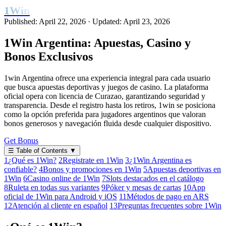
1Win
Published: April 22, 2026
·
Updated: April 23, 2026
1Win Argentina: Apuestas, Casino y
Bonos Exclusivos
1win Argentina ofrece una experiencia integral para cada usuario
que busca apuestas deportivas y juegos de casino. La plataforma
oficial opera con licencia de Curazao, garantizando seguridad y
transparencia. Desde el registro hasta los retiros, 1win se posiciona
como la opción preferida para jugadores argentinos que valoran
bonos generosos y navegación fluida desde cualquier dispositivo.
Get Bonus
☰
Table of Contents
▼
1
¿Qué es 1Win?
2
Registrate en 1Win
3
¿1Win Argentina es
confiable?
4
Bonos y promociones en 1Win
5
Apuestas deportivas en
1Win
6
Casino online de 1Win
7
Slots destacados en el catálogo
8
Ruleta en todas sus variantes
9
Póker y mesas de cartas
10
App
oficial de 1Win para Android y iOS
11
Métodos de pago en ARS
12
Atención al cliente en español
13
Preguntas frecuentes sobre 1Win