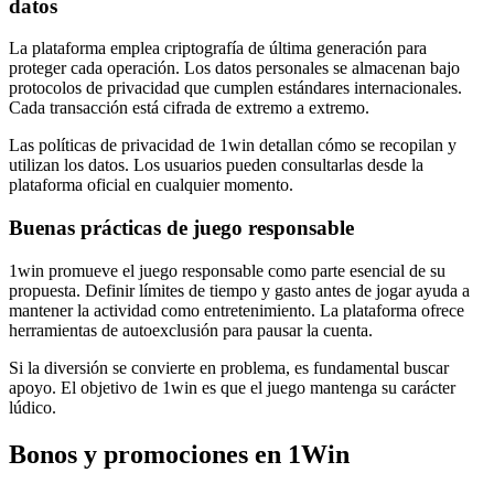
datos
La plataforma emplea criptografía de última generación para
proteger cada operación. Los datos personales se almacenan bajo
protocolos de privacidad que cumplen estándares internacionales.
Cada transacción está cifrada de extremo a extremo.
Las políticas de privacidad de 1win detallan cómo se recopilan y
utilizan los datos. Los usuarios pueden consultarlas desde la
plataforma oficial en cualquier momento.
Buenas prácticas de juego responsable
1win promueve el juego responsable como parte esencial de su
propuesta. Definir límites de tiempo y gasto antes de jogar ayuda a
mantener la actividad como entretenimiento. La plataforma ofrece
herramientas de autoexclusión para pausar la cuenta.
Si la diversión se convierte en problema, es fundamental buscar
apoyo. El objetivo de 1win es que el juego mantenga su carácter
lúdico.
Bonos y promociones en 1Win