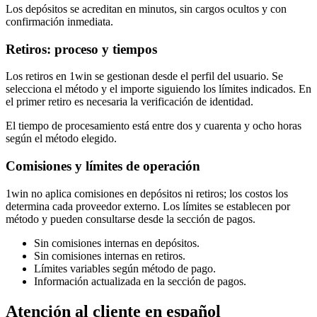
Los depósitos se acreditan en minutos, sin cargos ocultos y con
confirmación inmediata.
Retiros: proceso y tiempos
Los retiros en 1win se gestionan desde el perfil del usuario. Se
selecciona el método y el importe siguiendo los límites indicados. En
el primer retiro es necesaria la verificación de identidad.
El tiempo de procesamiento está entre dos y cuarenta y ocho horas
según el método elegido.
Comisiones y límites de operación
1win no aplica comisiones en depósitos ni retiros; los costos los
determina cada proveedor externo. Los límites se establecen por
método y pueden consultarse desde la sección de pagos.
Sin comisiones internas en depósitos.
Sin comisiones internas en retiros.
Límites variables según método de pago.
Información actualizada en la sección de pagos.
Atención al cliente en español