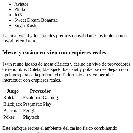
Aviator
Plinko
JetX
Sweet Dream Bonanza
Sugar Rush
La creatividad y los grandes premios consolidan estos títulos como
favoritos en 1win.
Mesas y casino en vivo con crupieres reales
1win reúne juegos de mesa clásicos y casino en vivo de proveedores
de renombre. Ruleta, blackjack, baccarat y póker se despliegan con
opciones para cada preferencia. El formato en vivo permite
interactuar con crupieres reales.
Juego
Proveedor
Ruleta
Evolution Gaming
Blackjack
Pragmatic Play
Baccarat
Ezugi
Póker
Playtech
Este enfoque recrea el ambiente del casino físico combinando