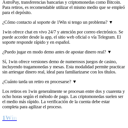
AstroPay, transferencias bancarias y criptomonedas como Bitcoin.
Para retiros, es recomendable utilizar el mismo medio que se empleó
para el depósito.
¿Cómo contacto al soporte de 1Win si tengo un problema?
▼
1win ofrece chat en vivo 24/7 y atención por correo electrónico. Se
puede acceder desde la app, el sitio web oficial o vía Telegram. El
soporte responde rápido y en español.
¿Puedo jugar en modo demo antes de apostar dinero real?
▼
Sí, 1win ofrece versiones demo de numerosos juegos de casino,
incluyendo tragamonedas y mesas. Esta modalidad permite practicar
sin arriesgar dinero real, ideal para familiarizarse con los títulos.
¿Cuánto tarda un retiro en procesarse?
▼
Los retiros en 1win generalmente se procesan entre dos y cuarenta y
ocho horas según el método de pago. Las criptomonedas suelen ser
el medio más rápido. La verificación de la cuenta debe estar
completa para agilizar el proceso.
1Win