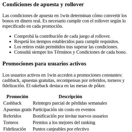
Condiciones de apuesta y rollover
Las condiciones de apuesta en 1win determinan cómo convertir los
bonos en dinero real. Es necesario cumplir con el rollover según lo
especificado en cada promoción.
Comprobá la contribución de cada juego al rollover.
Respetá los tiempos establecidos para cumplir requisitos.
Los retiros están permitidos tras superar las condiciones.
Consultá siempre los Términos y Condiciones de cada bono.
Promociones para usuarios activos
Los usuarios activos en 1win acceden a promociones constantes:
cashback, apuestas gratuitas, recompensas por referidos, torneos y
fidelización. El rakeback destaca en las mesas de póker.
Promoción
Descripción
Cashback
Reintegro parcial de pérdidas semanales
Apuestas gratis
Participación sin costo en eventos
Referidos
Bonificación por invitar nuevos usuarios
Torneos
Premios a los mejores del ranking
Fidelización
Puntos canjeables por efectivo