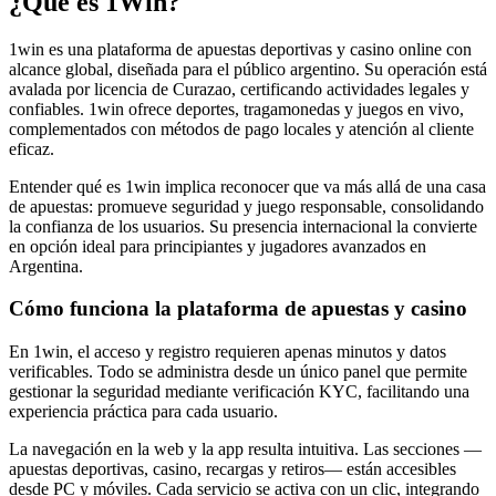
¿Qué es 1Win?
1win es una plataforma de apuestas deportivas y casino online con
alcance global, diseñada para el público argentino. Su operación está
avalada por licencia de Curazao, certificando actividades legales y
confiables. 1win ofrece deportes, tragamonedas y juegos en vivo,
complementados con métodos de pago locales y atención al cliente
eficaz.
Entender qué es 1win implica reconocer que va más allá de una casa
de apuestas: promueve seguridad y juego responsable, consolidando
la confianza de los usuarios. Su presencia internacional la convierte
en opción ideal para principiantes y jugadores avanzados en
Argentina.
Cómo funciona la plataforma de apuestas y casino
En 1win, el acceso y registro requieren apenas minutos y datos
verificables. Todo se administra desde un único panel que permite
gestionar la seguridad mediante verificación KYC, facilitando una
experiencia práctica para cada usuario.
La navegación en la web y la app resulta intuitiva. Las secciones —
apuestas deportivas, casino, recargas y retiros— están accesibles
desde PC y móviles. Cada servicio se activa con un clic, integrando