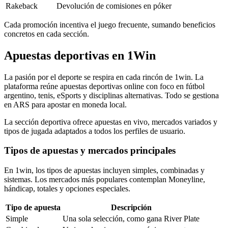
Rakeback
Devolución de comisiones en póker
Cada promoción incentiva el juego frecuente, sumando beneficios
concretos en cada sección.
Apuestas deportivas en 1Win
La pasión por el deporte se respira en cada rincón de 1win. La
plataforma reúne apuestas deportivas online con foco en fútbol
argentino, tenis, eSports y disciplinas alternativas. Todo se gestiona
en ARS para apostar en moneda local.
La sección deportiva ofrece apuestas en vivo, mercados variados y
tipos de jugada adaptados a todos los perfiles de usuario.
Tipos de apuestas y mercados principales
En 1win, los tipos de apuestas incluyen simples, combinadas y
sistemas. Los mercados más populares contemplan Moneyline,
hándicap, totales y opciones especiales.
Tipo de apuesta
Descripción
Simple
Una sola selección, como gana River Plate