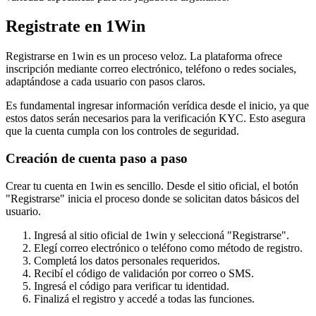
Registrate en 1Win
Registrarse en 1win es un proceso veloz. La plataforma ofrece
inscripción mediante correo electrónico, teléfono o redes sociales,
adaptándose a cada usuario con pasos claros.
Es fundamental ingresar información verídica desde el inicio, ya que
estos datos serán necesarios para la verificación KYC. Esto asegura
que la cuenta cumpla con los controles de seguridad.
Creación de cuenta paso a paso
Crear tu cuenta en 1win es sencillo. Desde el sitio oficial, el botón
"Registrarse" inicia el proceso donde se solicitan datos básicos del
usuario.
Ingresá al sitio oficial de 1win y seleccioná "Registrarse".
Elegí correo electrónico o teléfono como método de registro.
Completá los datos personales requeridos.
Recibí el código de validación por correo o SMS.
Ingresá el código para verificar tu identidad.
Finalizá el registro y accedé a todas las funciones.