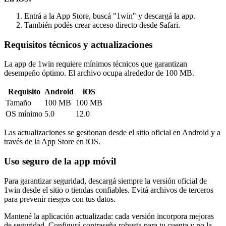
Entrá a la App Store, buscá "1win" y descargá la app.
También podés crear acceso directo desde Safari.
Requisitos técnicos y actualizaciones
La app de 1win requiere mínimos técnicos que garantizan
desempeño óptimo. El archivo ocupa alrededor de 100 MB.
Requisito
Android
iOS
Tamaño
100 MB
100 MB
OS mínimo
5.0
12.0
Las actualizaciones se gestionan desde el sitio oficial en Android y a
través de la App Store en iOS.
Uso seguro de la app móvil
Para garantizar seguridad, descargá siempre la versión oficial de
1win desde el sitio o tiendas confiables. Evitá archivos de terceros
para prevenir riesgos con tus datos.
Mantené la aplicación actualizada: cada versión incorpora mejoras
de seguridad. Configurá contraseña robusta para tu cuenta y no la