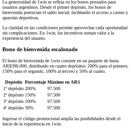
La generosidad de 1win se refleja en los bonos pensados para
usuarios argentinos. Desde el primer depósito, los bonos de
bienvenida potencian el saldo inicial, facilitando el acceso a casino y
apuestas deportivas.
La claridad en las condiciones permite aprovechar cada oportunidad
sin complicaciones. En 1win, los incentivos suman valor a la
experiencia del usuario.
Bono de bienvenida escalonado
El bono de bienvenida de 1win consiste en un paquete de hasta
AR$390.000, distribuido en cuatro depósitos: 200% para el primero,
150% para el segundo, 100% al tercero y 50% al cuarto.
Depósito
Porcentaje
Máximo en ARS
1º depósito
200%
97.500
2º depósito
150%
97.500
3º depósito
100%
97.500
4º depósito
50%
97.500
Ingresar el código promocional amplía las posibilidades desde el
inicio de la experiencia en 1win.