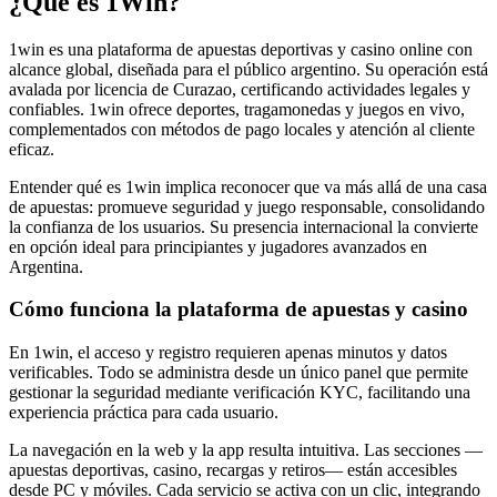
¿Qué es 1Win?
1win es una plataforma de apuestas deportivas y casino online con
alcance global, diseñada para el público argentino. Su operación está
avalada por licencia de Curazao, certificando actividades legales y
confiables. 1win ofrece deportes, tragamonedas y juegos en vivo,
complementados con métodos de pago locales y atención al cliente
eficaz.
Entender qué es 1win implica reconocer que va más allá de una casa
de apuestas: promueve seguridad y juego responsable, consolidando
la confianza de los usuarios. Su presencia internacional la convierte
en opción ideal para principiantes y jugadores avanzados en
Argentina.
Cómo funciona la plataforma de apuestas y casino
En 1win, el acceso y registro requieren apenas minutos y datos
verificables. Todo se administra desde un único panel que permite
gestionar la seguridad mediante verificación KYC, facilitando una
experiencia práctica para cada usuario.
La navegación en la web y la app resulta intuitiva. Las secciones —
apuestas deportivas, casino, recargas y retiros— están accesibles
desde PC y móviles. Cada servicio se activa con un clic, integrando