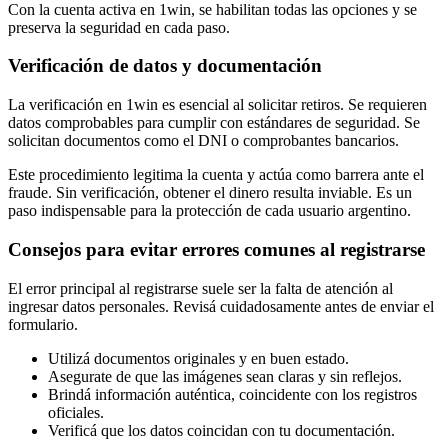
Con la cuenta activa en 1win, se habilitan todas las opciones y se
preserva la seguridad en cada paso.
Verificación de datos y documentación
La verificación en 1win es esencial al solicitar retiros. Se requieren
datos comprobables para cumplir con estándares de seguridad. Se
solicitan documentos como el DNI o comprobantes bancarios.
Este procedimiento legitima la cuenta y actúa como barrera ante el
fraude. Sin verificación, obtener el dinero resulta inviable. Es un
paso indispensable para la protección de cada usuario argentino.
Consejos para evitar errores comunes al registrarse
El error principal al registrarse suele ser la falta de atención al
ingresar datos personales. Revisá cuidadosamente antes de enviar el
formulario.
Utilizá documentos originales y en buen estado.
Asegurate de que las imágenes sean claras y sin reflejos.
Brindá información auténtica, coincidente con los registros
oficiales.
Verificá que los datos coincidan con tu documentación.