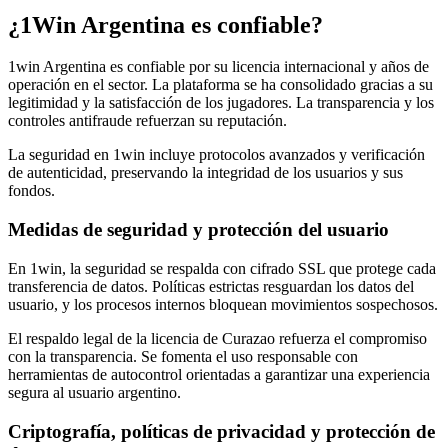
¿1Win Argentina es confiable?
1win Argentina es confiable por su licencia internacional y años de
operación en el sector. La plataforma se ha consolidado gracias a su
legitimidad y la satisfacción de los jugadores. La transparencia y los
controles antifraude refuerzan su reputación.
La seguridad en 1win incluye protocolos avanzados y verificación
de autenticidad, preservando la integridad de los usuarios y sus
fondos.
Medidas de seguridad y protección del usuario
En 1win, la seguridad se respalda con cifrado SSL que protege cada
transferencia de datos. Políticas estrictas resguardan los datos del
usuario, y los procesos internos bloquean movimientos sospechosos.
El respaldo legal de la licencia de Curazao refuerza el compromiso
con la transparencia. Se fomenta el uso responsable con
herramientas de autocontrol orientadas a garantizar una experiencia
segura al usuario argentino.
Criptografía, políticas de privacidad y protección de