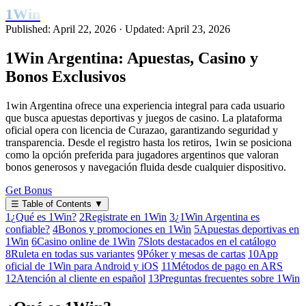
1Win
Published: April 22, 2026
·
Updated: April 23, 2026
1Win Argentina: Apuestas, Casino y
Bonos Exclusivos
1win Argentina ofrece una experiencia integral para cada usuario
que busca apuestas deportivas y juegos de casino. La plataforma
oficial opera con licencia de Curazao, garantizando seguridad y
transparencia. Desde el registro hasta los retiros, 1win se posiciona
como la opción preferida para jugadores argentinos que valoran
bonos generosos y navegación fluida desde cualquier dispositivo.
Get Bonus
☰
Table of Contents
▼
1
¿Qué es 1Win?
2
Registrate en 1Win
3
¿1Win Argentina es
confiable?
4
Bonos y promociones en 1Win
5
Apuestas deportivas en
1Win
6
Casino online de 1Win
7
Slots destacados en el catálogo
8
Ruleta en todas sus variantes
9
Póker y mesas de cartas
10
App
oficial de 1Win para Android y iOS
11
Métodos de pago en ARS
12
Atención al cliente en español
13
Preguntas frecuentes sobre 1Win