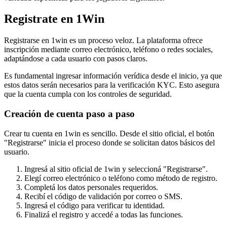
Registrate en 1Win
Registrarse en 1win es un proceso veloz. La plataforma ofrece
inscripción mediante correo electrónico, teléfono o redes sociales,
adaptándose a cada usuario con pasos claros.
Es fundamental ingresar información verídica desde el inicio, ya que
estos datos serán necesarios para la verificación KYC. Esto asegura
que la cuenta cumpla con los controles de seguridad.
Creación de cuenta paso a paso
Crear tu cuenta en 1win es sencillo. Desde el sitio oficial, el botón
"Registrarse" inicia el proceso donde se solicitan datos básicos del
usuario.
Ingresá al sitio oficial de 1win y seleccioná "Registrarse".
Elegí correo electrónico o teléfono como método de registro.
Completá los datos personales requeridos.
Recibí el código de validación por correo o SMS.
Ingresá el código para verificar tu identidad.
Finalizá el registro y accedé a todas las funciones.