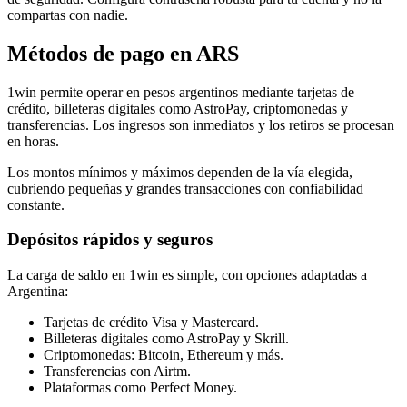
compartas con nadie.
Métodos de pago en ARS
1win permite operar en pesos argentinos mediante tarjetas de
crédito, billeteras digitales como AstroPay, criptomonedas y
transferencias. Los ingresos son inmediatos y los retiros se procesan
en horas.
Los montos mínimos y máximos dependen de la vía elegida,
cubriendo pequeñas y grandes transacciones con confiabilidad
constante.
Depósitos rápidos y seguros
La carga de saldo en 1win es simple, con opciones adaptadas a
Argentina:
Tarjetas de crédito Visa y Mastercard.
Billeteras digitales como AstroPay y Skrill.
Criptomonedas: Bitcoin, Ethereum y más.
Transferencias con Airtm.
Plataformas como Perfect Money.