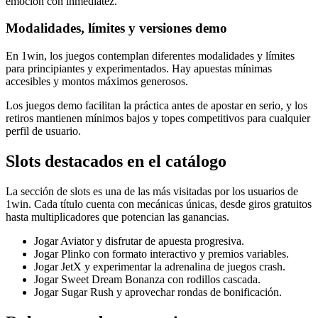
emoción con inmediatez.
Modalidades, límites y versiones demo
En 1win, los juegos contemplan diferentes modalidades y límites
para principiantes y experimentados. Hay apuestas mínimas
accesibles y montos máximos generosos.
Los juegos demo facilitan la práctica antes de apostar en serio, y los
retiros mantienen mínimos bajos y topes competitivos para cualquier
perfil de usuario.
Slots destacados en el catálogo
La sección de slots es una de las más visitadas por los usuarios de
1win. Cada título cuenta con mecánicas únicas, desde giros gratuitos
hasta multiplicadores que potencian las ganancias.
Jogar Aviator y disfrutar de apuesta progresiva.
Jogar Plinko con formato interactivo y premios variables.
Jogar JetX y experimentar la adrenalina de juegos crash.
Jogar Sweet Dream Bonanza con rodillos cascada.
Jogar Sugar Rush y aprovechar rondas de bonificación.