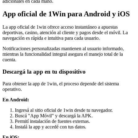
adicionales en cada mano.
App oficial de 1Win para Android y iOS
La app oficial de 1win ofrece acceso instantáneo a apuestas
deportivas, casino, atención al cliente y pagos desde el móvil. La
navegación es rápida e intuitiva para cada usuario.
Notificaciones personalizadas mantienen al usuario informado,
mientras la funcionalidad integral asegura el manejo total de la
cuenta.
Descargá la app en tu dispositivo
Para obtener la app de 1win, el proceso depende del sistema
operativo.
En Android:
Ingresá al sitio oficial de 1win desde tu navegador.
Buscá "App Móvil" y descargá la APK.
Permití instalación de fuentes externas.
Instalá la app y accedé con tus datos.
En iOS: