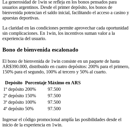
La generosidad de 1win se refleja en los bonos pensados para
usuarios argentinos. Desde el primer depósito, los bonos de
bienvenida potencian el saldo inicial, facilitando el acceso a casino y
apuestas deportivas.
La claridad en las condiciones permite aprovechar cada oportunidad
sin complicaciones. En 1win, los incentivos suman valor a la
experiencia del usuario.
Bono de bienvenida escalonado
El bono de bienvenida de 1win consiste en un paquete de hasta
AR$390.000, distribuido en cuatro depósitos: 200% para el primero,
150% para el segundo, 100% al tercero y 50% al cuarto.
Depósito
Porcentaje
Máximo en ARS
1º depósito
200%
97.500
2º depósito
150%
97.500
3º depósito
100%
97.500
4º depósito
50%
97.500
Ingresar el código promocional amplía las posibilidades desde el
inicio de la experiencia en 1win.