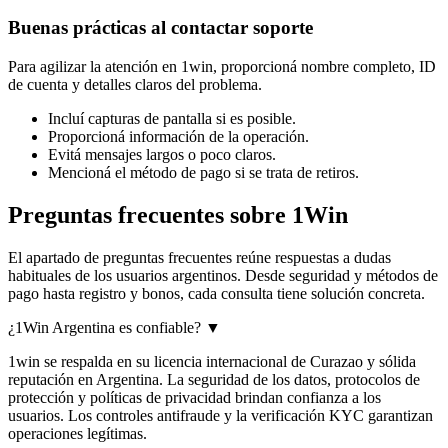
Buenas prácticas al contactar soporte
Para agilizar la atención en 1win, proporcioná nombre completo, ID
de cuenta y detalles claros del problema.
Incluí capturas de pantalla si es posible.
Proporcioná información de la operación.
Evitá mensajes largos o poco claros.
Mencioná el método de pago si se trata de retiros.
Preguntas frecuentes sobre 1Win
El apartado de preguntas frecuentes reúne respuestas a dudas
habituales de los usuarios argentinos. Desde seguridad y métodos de
pago hasta registro y bonos, cada consulta tiene solución concreta.
¿1Win Argentina es confiable?
▼
1win se respalda en su licencia internacional de Curazao y sólida
reputación en Argentina. La seguridad de los datos, protocolos de
protección y políticas de privacidad brindan confianza a los
usuarios. Los controles antifraude y la verificación KYC garantizan
operaciones legítimas.