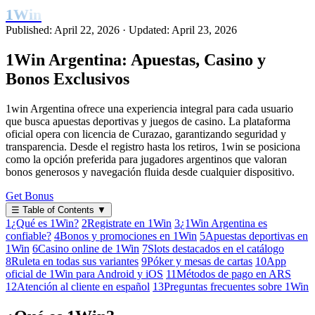
1Win
Published: April 22, 2026
·
Updated: April 23, 2026
1Win Argentina: Apuestas, Casino y
Bonos Exclusivos
1win Argentina ofrece una experiencia integral para cada usuario
que busca apuestas deportivas y juegos de casino. La plataforma
oficial opera con licencia de Curazao, garantizando seguridad y
transparencia. Desde el registro hasta los retiros, 1win se posiciona
como la opción preferida para jugadores argentinos que valoran
bonos generosos y navegación fluida desde cualquier dispositivo.
Get Bonus
☰
Table of Contents
▼
1
¿Qué es 1Win?
2
Registrate en 1Win
3
¿1Win Argentina es
confiable?
4
Bonos y promociones en 1Win
5
Apuestas deportivas en
1Win
6
Casino online de 1Win
7
Slots destacados en el catálogo
8
Ruleta en todas sus variantes
9
Póker y mesas de cartas
10
App
oficial de 1Win para Android y iOS
11
Métodos de pago en ARS
12
Atención al cliente en español
13
Preguntas frecuentes sobre 1Win