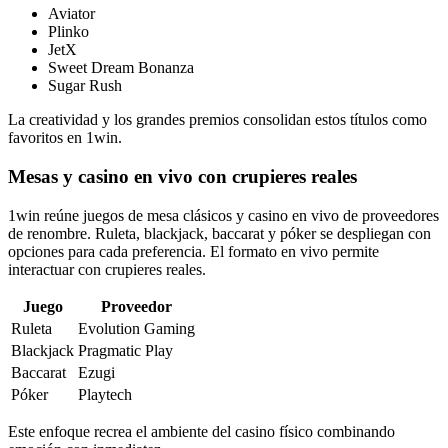
Aviator
Plinko
JetX
Sweet Dream Bonanza
Sugar Rush
La creatividad y los grandes premios consolidan estos títulos como
favoritos en 1win.
Mesas y casino en vivo con crupieres reales
1win reúne juegos de mesa clásicos y casino en vivo de proveedores
de renombre. Ruleta, blackjack, baccarat y póker se despliegan con
opciones para cada preferencia. El formato en vivo permite
interactuar con crupieres reales.
Juego
Proveedor
Ruleta
Evolution Gaming
Blackjack
Pragmatic Play
Baccarat
Ezugi
Póker
Playtech
Este enfoque recrea el ambiente del casino físico combinando