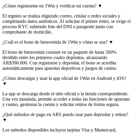
¿Cómo registrarme en 1Win y verificar mi cuenta?
▼
El registro se realiza eligiendo correo, celular o redes sociales y
completando datos auténticos. Al solicitar el primer retiro, se exige el
proceso KYC subiendo foto del DNI o pasaporte junto con
comprobante de domicilio.
¿Cuál es el bono de bienvenida de 1Win y cómo se usa?
▼
El bono de bienvenida consiste en un paquete de hasta 500%
dividido entre los primeros cuatro depósitos, alcanzando
AR$390.000. Con registrarse y depositar, el bono se acredita
automáticamente para apuestas deportivas y juegos de casino.
¿Cómo descargar y usar la app oficial de 1Win en Android y iOS?
▼
La app se descarga desde el sitio oficial o la tienda correspondiente.
Una vez instalada, permite acceder a todas las funciones de apuestas
y casino, gestionar la cuenta y solicitar retiros de forma segura.
¿Qué métodos de pago en ARS puedo usar para depositar y retirar?
▼
Los métodos disponibles incluyen tarjetas Visa y Mastercard,