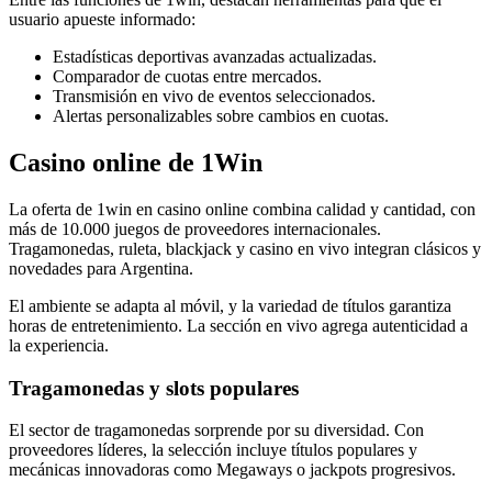
usuario apueste informado:
Estadísticas deportivas avanzadas actualizadas.
Comparador de cuotas entre mercados.
Transmisión en vivo de eventos seleccionados.
Alertas personalizables sobre cambios en cuotas.
Casino online de 1Win
La oferta de 1win en casino online combina calidad y cantidad, con
más de 10.000 juegos de proveedores internacionales.
Tragamonedas, ruleta, blackjack y casino en vivo integran clásicos y
novedades para Argentina.
El ambiente se adapta al móvil, y la variedad de títulos garantiza
horas de entretenimiento. La sección en vivo agrega autenticidad a
la experiencia.
Tragamonedas y slots populares
El sector de tragamonedas sorprende por su diversidad. Con
proveedores líderes, la selección incluye títulos populares y
mecánicas innovadoras como Megaways o jackpots progresivos.