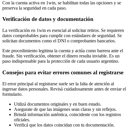
Con la cuenta activa en 1win, se habilitan todas las opciones y se
preserva la seguridad en cada paso.
Verificación de datos y documentación
La verificación en 1win es esencial al solicitar retiros. Se requieren
datos comprobables para cumplir con estándares de seguridad. Se
solicitan documentos como el DNI o comprobantes bancarios.
Este procedimiento legitima la cuenta y actúa como barrera ante el
fraude. Sin verificación, obtener el dinero resulta inviable. Es un
paso indispensable para la protección de cada usuario argentino.
Consejos para evitar errores comunes al registrarse
El error principal al registrarse suele ser la falta de atención al
ingresar datos personales. Revisá cuidadosamente antes de enviar el
formulario.
Utilizá documentos originales y en buen estado.
Asegurate de que las imágenes sean claras y sin reflejos.
Brindá información auténtica, coincidente con los registros
oficiales.
Verificá que los datos coincidan con tu documentación.