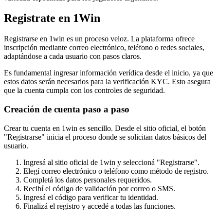
Registrate en 1Win
Registrarse en 1win es un proceso veloz. La plataforma ofrece
inscripción mediante correo electrónico, teléfono o redes sociales,
adaptándose a cada usuario con pasos claros.
Es fundamental ingresar información verídica desde el inicio, ya que
estos datos serán necesarios para la verificación KYC. Esto asegura
que la cuenta cumpla con los controles de seguridad.
Creación de cuenta paso a paso
Crear tu cuenta en 1win es sencillo. Desde el sitio oficial, el botón
"Registrarse" inicia el proceso donde se solicitan datos básicos del
usuario.
Ingresá al sitio oficial de 1win y seleccioná "Registrarse".
Elegí correo electrónico o teléfono como método de registro.
Completá los datos personales requeridos.
Recibí el código de validación por correo o SMS.
Ingresá el código para verificar tu identidad.
Finalizá el registro y accedé a todas las funciones.