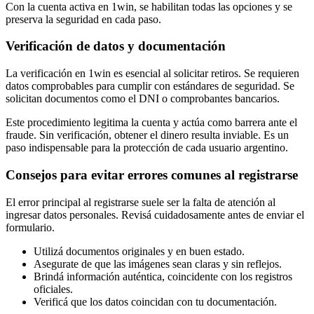
Con la cuenta activa en 1win, se habilitan todas las opciones y se
preserva la seguridad en cada paso.
Verificación de datos y documentación
La verificación en 1win es esencial al solicitar retiros. Se requieren
datos comprobables para cumplir con estándares de seguridad. Se
solicitan documentos como el DNI o comprobantes bancarios.
Este procedimiento legitima la cuenta y actúa como barrera ante el
fraude. Sin verificación, obtener el dinero resulta inviable. Es un
paso indispensable para la protección de cada usuario argentino.
Consejos para evitar errores comunes al registrarse
El error principal al registrarse suele ser la falta de atención al
ingresar datos personales. Revisá cuidadosamente antes de enviar el
formulario.
Utilizá documentos originales y en buen estado.
Asegurate de que las imágenes sean claras y sin reflejos.
Brindá información auténtica, coincidente con los registros
oficiales.
Verificá que los datos coincidan con tu documentación.