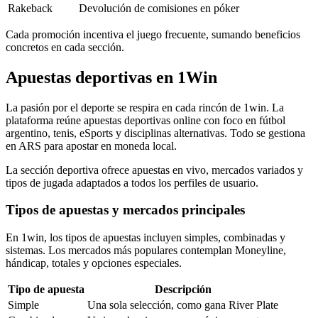
Rakeback
Devolución de comisiones en póker
Cada promoción incentiva el juego frecuente, sumando beneficios
concretos en cada sección.
Apuestas deportivas en 1Win
La pasión por el deporte se respira en cada rincón de 1win. La
plataforma reúne apuestas deportivas online con foco en fútbol
argentino, tenis, eSports y disciplinas alternativas. Todo se gestiona
en ARS para apostar en moneda local.
La sección deportiva ofrece apuestas en vivo, mercados variados y
tipos de jugada adaptados a todos los perfiles de usuario.
Tipos de apuestas y mercados principales
En 1win, los tipos de apuestas incluyen simples, combinadas y
sistemas. Los mercados más populares contemplan Moneyline,
hándicap, totales y opciones especiales.
Tipo de apuesta
Descripción
Simple
Una sola selección, como gana River Plate