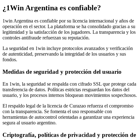
¿1Win Argentina es confiable?
1win Argentina es confiable por su licencia internacional y años de
operación en el sector. La plataforma se ha consolidado gracias a su
legitimidad y la satisfacción de los jugadores. La transparencia y los
controles antifraude refuerzan su reputación.
La seguridad en 1win incluye protocolos avanzados y verificación
de autenticidad, preservando la integridad de los usuarios y sus
fondos.
Medidas de seguridad y protección del usuario
En 1win, la seguridad se respalda con cifrado SSL que protege cada
transferencia de datos. Políticas estrictas resguardan los datos del
usuario, y los procesos internos bloquean movimientos sospechosos.
El respaldo legal de la licencia de Curazao refuerza el compromiso
con la transparencia. Se fomenta el uso responsable con
herramientas de autocontrol orientadas a garantizar una experiencia
segura al usuario argentino.
Criptografía, políticas de privacidad y protección de