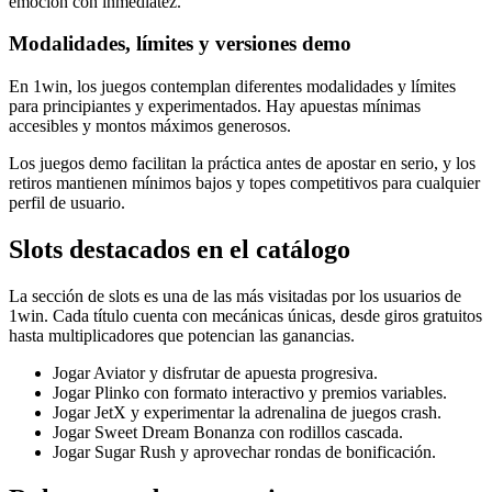
emoción con inmediatez.
Modalidades, límites y versiones demo
En 1win, los juegos contemplan diferentes modalidades y límites
para principiantes y experimentados. Hay apuestas mínimas
accesibles y montos máximos generosos.
Los juegos demo facilitan la práctica antes de apostar en serio, y los
retiros mantienen mínimos bajos y topes competitivos para cualquier
perfil de usuario.
Slots destacados en el catálogo
La sección de slots es una de las más visitadas por los usuarios de
1win. Cada título cuenta con mecánicas únicas, desde giros gratuitos
hasta multiplicadores que potencian las ganancias.
Jogar Aviator y disfrutar de apuesta progresiva.
Jogar Plinko con formato interactivo y premios variables.
Jogar JetX y experimentar la adrenalina de juegos crash.
Jogar Sweet Dream Bonanza con rodillos cascada.
Jogar Sugar Rush y aprovechar rondas de bonificación.