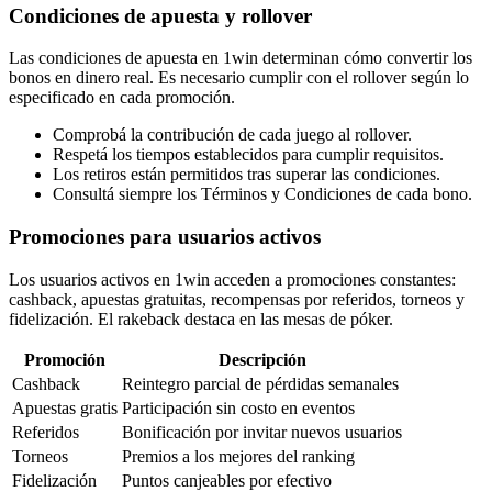
Condiciones de apuesta y rollover
Las condiciones de apuesta en 1win determinan cómo convertir los
bonos en dinero real. Es necesario cumplir con el rollover según lo
especificado en cada promoción.
Comprobá la contribución de cada juego al rollover.
Respetá los tiempos establecidos para cumplir requisitos.
Los retiros están permitidos tras superar las condiciones.
Consultá siempre los Términos y Condiciones de cada bono.
Promociones para usuarios activos
Los usuarios activos en 1win acceden a promociones constantes:
cashback, apuestas gratuitas, recompensas por referidos, torneos y
fidelización. El rakeback destaca en las mesas de póker.
Promoción
Descripción
Cashback
Reintegro parcial de pérdidas semanales
Apuestas gratis
Participación sin costo en eventos
Referidos
Bonificación por invitar nuevos usuarios
Torneos
Premios a los mejores del ranking
Fidelización
Puntos canjeables por efectivo