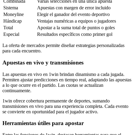
Combinada
Varias selecciones en una única apuesta
Sistema
Apuestas con margen de error incluido
Moneyline
Elegir el ganador del evento deportivo
Hándicap
Ventajas numéricas a equipos o jugadores
Total
Apostar a la suma total de puntos o goles
Especial
Resultados específicos como primer gol
La oferta de mercados permite diseñar estrategias personalizadas
para cada encuentro.
Apuestas en vivo y transmisiones
Las apuestas en vivo en 1win brindan dinamismo a cada jugada.
Permiten ajustar predicciones en tiempo real, adaptando las apuestas
a lo que ocurre en el partido. Las cuotas se actualizan
continuamente.
1win ofrece cobertura permanente de deportes, sumando
transmisiones en vivo para una experiencia completa. Cada evento
se convierte en oportunidad para el jugador activo.
Herramientas útiles para apostar
Entre las funciones de 1win, destacan herramientas para que el