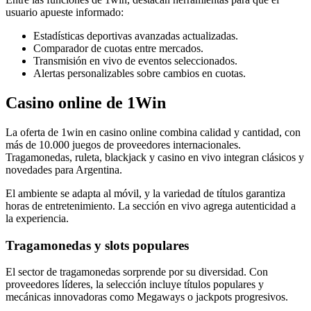
usuario apueste informado:
Estadísticas deportivas avanzadas actualizadas.
Comparador de cuotas entre mercados.
Transmisión en vivo de eventos seleccionados.
Alertas personalizables sobre cambios en cuotas.
Casino online de 1Win
La oferta de 1win en casino online combina calidad y cantidad, con
más de 10.000 juegos de proveedores internacionales.
Tragamonedas, ruleta, blackjack y casino en vivo integran clásicos y
novedades para Argentina.
El ambiente se adapta al móvil, y la variedad de títulos garantiza
horas de entretenimiento. La sección en vivo agrega autenticidad a
la experiencia.
Tragamonedas y slots populares
El sector de tragamonedas sorprende por su diversidad. Con
proveedores líderes, la selección incluye títulos populares y
mecánicas innovadoras como Megaways o jackpots progresivos.