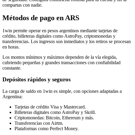
compartas con nadie.
Métodos de pago en ARS
1win permite operar en pesos argentinos mediante tarjetas de
crédito, billeteras digitales como AstroPay, criptomonedas y
transferencias. Los ingresos son inmediatos y los retiros se procesan
en horas.
Los montos mínimos y máximos dependen de la vía elegida,
cubriendo pequeñas y grandes transacciones con confiabilidad
constante.
Depósitos rápidos y seguros
La carga de saldo en 1win es simple, con opciones adaptadas a
Argentina:
Tarjetas de crédito Visa y Mastercard.
Billeteras digitales como AstroPay y Skrill.
Criptomonedas: Bitcoin, Ethereum y más.
Transferencias con Airtm.
Plataformas como Perfect Money.