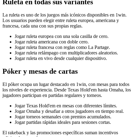
Ruleta en todas sus variantes
La ruleta es uno de los juegos más icónicos disponibles en 1win.
Los usuarios pueden elegir entre ruleta europea, americana y
francesa, cada una con sus propias reglas.
Jogar ruleta europea con una sola casilla de cero.
Jogar ruleta americana con doble cero.
Jogar ruleta francesa con reglas como La Partage.
Jogar ruleta relámpago con multiplicadores aleatorios.
Jogar ruleta en vivo desde cualquier dispositivo.
Póker y mesas de cartas
El póker ocupa un lugar destacado en 1win, con mesas para todos
los niveles de experiencia. Desde Texas Hold'em hasta Omaha, los
jugadores participan en partidas regulares y torneos.
Jogar Texas Hold'em en mesas con diferentes límites.
Jogar Omaha y desafiar a otros jugadores en tiempo real.
Jogar torneos semanales con premios acumulados.
Jogar partidas rápidas ideales para sesiones cortas.
El rakeback y las promociones específicas suman incentivos