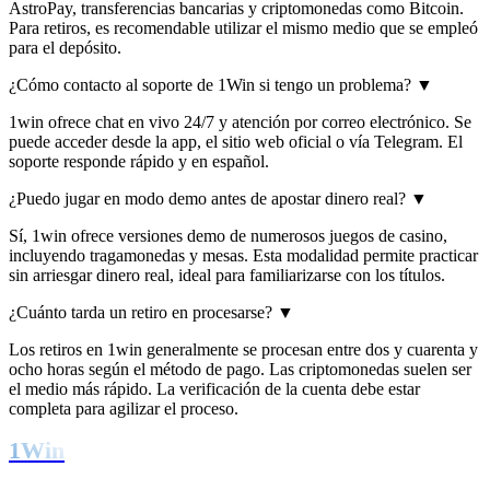
AstroPay, transferencias bancarias y criptomonedas como Bitcoin.
Para retiros, es recomendable utilizar el mismo medio que se empleó
para el depósito.
¿Cómo contacto al soporte de 1Win si tengo un problema?
▼
1win ofrece chat en vivo 24/7 y atención por correo electrónico. Se
puede acceder desde la app, el sitio web oficial o vía Telegram. El
soporte responde rápido y en español.
¿Puedo jugar en modo demo antes de apostar dinero real?
▼
Sí, 1win ofrece versiones demo de numerosos juegos de casino,
incluyendo tragamonedas y mesas. Esta modalidad permite practicar
sin arriesgar dinero real, ideal para familiarizarse con los títulos.
¿Cuánto tarda un retiro en procesarse?
▼
Los retiros en 1win generalmente se procesan entre dos y cuarenta y
ocho horas según el método de pago. Las criptomonedas suelen ser
el medio más rápido. La verificación de la cuenta debe estar
completa para agilizar el proceso.
1Win