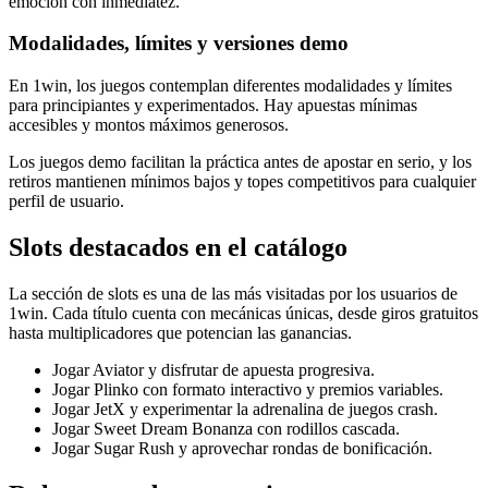
emoción con inmediatez.
Modalidades, límites y versiones demo
En 1win, los juegos contemplan diferentes modalidades y límites
para principiantes y experimentados. Hay apuestas mínimas
accesibles y montos máximos generosos.
Los juegos demo facilitan la práctica antes de apostar en serio, y los
retiros mantienen mínimos bajos y topes competitivos para cualquier
perfil de usuario.
Slots destacados en el catálogo
La sección de slots es una de las más visitadas por los usuarios de
1win. Cada título cuenta con mecánicas únicas, desde giros gratuitos
hasta multiplicadores que potencian las ganancias.
Jogar Aviator y disfrutar de apuesta progresiva.
Jogar Plinko con formato interactivo y premios variables.
Jogar JetX y experimentar la adrenalina de juegos crash.
Jogar Sweet Dream Bonanza con rodillos cascada.
Jogar Sugar Rush y aprovechar rondas de bonificación.