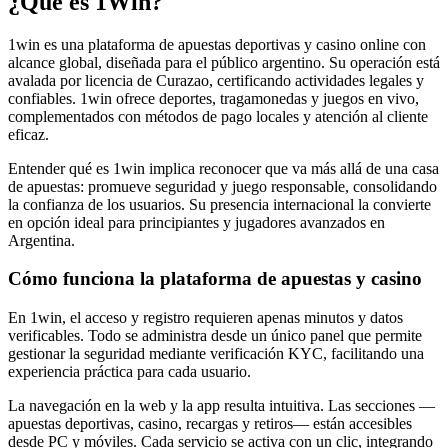
¿Qué es 1Win?
1win es una plataforma de apuestas deportivas y casino online con
alcance global, diseñada para el público argentino. Su operación está
avalada por licencia de Curazao, certificando actividades legales y
confiables. 1win ofrece deportes, tragamonedas y juegos en vivo,
complementados con métodos de pago locales y atención al cliente
eficaz.
Entender qué es 1win implica reconocer que va más allá de una casa
de apuestas: promueve seguridad y juego responsable, consolidando
la confianza de los usuarios. Su presencia internacional la convierte
en opción ideal para principiantes y jugadores avanzados en
Argentina.
Cómo funciona la plataforma de apuestas y casino
En 1win, el acceso y registro requieren apenas minutos y datos
verificables. Todo se administra desde un único panel que permite
gestionar la seguridad mediante verificación KYC, facilitando una
experiencia práctica para cada usuario.
La navegación en la web y la app resulta intuitiva. Las secciones —
apuestas deportivas, casino, recargas y retiros— están accesibles
desde PC y móviles. Cada servicio se activa con un clic, integrando