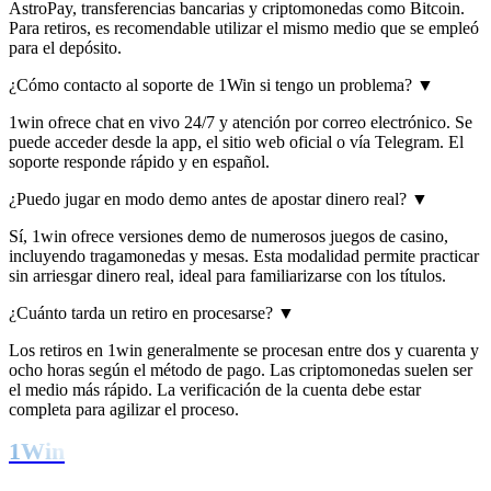
AstroPay, transferencias bancarias y criptomonedas como Bitcoin.
Para retiros, es recomendable utilizar el mismo medio que se empleó
para el depósito.
¿Cómo contacto al soporte de 1Win si tengo un problema?
▼
1win ofrece chat en vivo 24/7 y atención por correo electrónico. Se
puede acceder desde la app, el sitio web oficial o vía Telegram. El
soporte responde rápido y en español.
¿Puedo jugar en modo demo antes de apostar dinero real?
▼
Sí, 1win ofrece versiones demo de numerosos juegos de casino,
incluyendo tragamonedas y mesas. Esta modalidad permite practicar
sin arriesgar dinero real, ideal para familiarizarse con los títulos.
¿Cuánto tarda un retiro en procesarse?
▼
Los retiros en 1win generalmente se procesan entre dos y cuarenta y
ocho horas según el método de pago. Las criptomonedas suelen ser
el medio más rápido. La verificación de la cuenta debe estar
completa para agilizar el proceso.
1Win