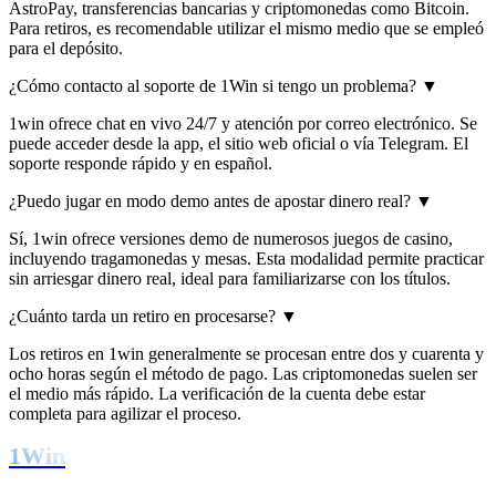
AstroPay, transferencias bancarias y criptomonedas como Bitcoin.
Para retiros, es recomendable utilizar el mismo medio que se empleó
para el depósito.
¿Cómo contacto al soporte de 1Win si tengo un problema?
▼
1win ofrece chat en vivo 24/7 y atención por correo electrónico. Se
puede acceder desde la app, el sitio web oficial o vía Telegram. El
soporte responde rápido y en español.
¿Puedo jugar en modo demo antes de apostar dinero real?
▼
Sí, 1win ofrece versiones demo de numerosos juegos de casino,
incluyendo tragamonedas y mesas. Esta modalidad permite practicar
sin arriesgar dinero real, ideal para familiarizarse con los títulos.
¿Cuánto tarda un retiro en procesarse?
▼
Los retiros en 1win generalmente se procesan entre dos y cuarenta y
ocho horas según el método de pago. Las criptomonedas suelen ser
el medio más rápido. La verificación de la cuenta debe estar
completa para agilizar el proceso.
1Win