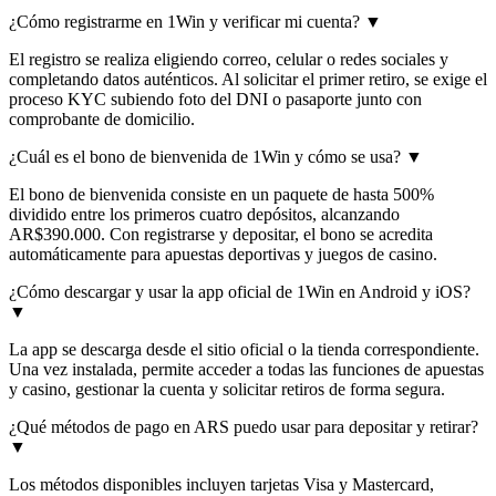
¿Cómo registrarme en 1Win y verificar mi cuenta?
▼
El registro se realiza eligiendo correo, celular o redes sociales y
completando datos auténticos. Al solicitar el primer retiro, se exige el
proceso KYC subiendo foto del DNI o pasaporte junto con
comprobante de domicilio.
¿Cuál es el bono de bienvenida de 1Win y cómo se usa?
▼
El bono de bienvenida consiste en un paquete de hasta 500%
dividido entre los primeros cuatro depósitos, alcanzando
AR$390.000. Con registrarse y depositar, el bono se acredita
automáticamente para apuestas deportivas y juegos de casino.
¿Cómo descargar y usar la app oficial de 1Win en Android y iOS?
▼
La app se descarga desde el sitio oficial o la tienda correspondiente.
Una vez instalada, permite acceder a todas las funciones de apuestas
y casino, gestionar la cuenta y solicitar retiros de forma segura.
¿Qué métodos de pago en ARS puedo usar para depositar y retirar?
▼
Los métodos disponibles incluyen tarjetas Visa y Mastercard,