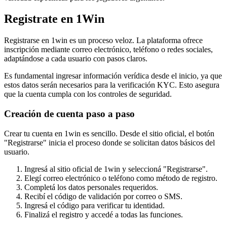
Registrate en 1Win
Registrarse en 1win es un proceso veloz. La plataforma ofrece
inscripción mediante correo electrónico, teléfono o redes sociales,
adaptándose a cada usuario con pasos claros.
Es fundamental ingresar información verídica desde el inicio, ya que
estos datos serán necesarios para la verificación KYC. Esto asegura
que la cuenta cumpla con los controles de seguridad.
Creación de cuenta paso a paso
Crear tu cuenta en 1win es sencillo. Desde el sitio oficial, el botón
"Registrarse" inicia el proceso donde se solicitan datos básicos del
usuario.
Ingresá al sitio oficial de 1win y seleccioná "Registrarse".
Elegí correo electrónico o teléfono como método de registro.
Completá los datos personales requeridos.
Recibí el código de validación por correo o SMS.
Ingresá el código para verificar tu identidad.
Finalizá el registro y accedé a todas las funciones.