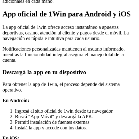
adicionales en cada mano.
App oficial de 1Win para Android y iOS
La app oficial de 1win ofrece acceso instantáneo a apuestas
deportivas, casino, atención al cliente y pagos desde el móvil. La
navegación es rápida e intuitiva para cada usuario.
Notificaciones personalizadas mantienen al usuario informado,
mientras la funcionalidad integral asegura el manejo total de la
cuenta.
Descargá la app en tu dispositivo
Para obtener la app de 1win, el proceso depende del sistema
operativo.
En Android:
Ingresá al sitio oficial de 1win desde tu navegador.
Buscá "App Móvil" y descargá la APK.
Permití instalación de fuentes externas.
Instalá la app y accedé con tus datos.
En iOS: