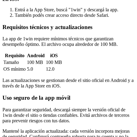
Entrá a la App Store, buscá "1win" y descargá la app.
También podés crear acceso directo desde Safari.
Requisitos técnicos y actualizaciones
La app de 1win requiere mínimos técnicos que garantizan
desempeño óptimo. El archivo ocupa alrededor de 100 MB.
Requisito
Android
iOS
Tamaño
100 MB
100 MB
OS mínimo
5.0
12.0
Las actualizaciones se gestionan desde el sitio oficial en Android y a
través de la App Store en iOS.
Uso seguro de la app móvil
Para garantizar seguridad, descargá siempre la versión oficial de
1win desde el sitio o tiendas confiables. Evitá archivos de terceros
para prevenir riesgos con tus datos.
Mantené la aplicación actualizada: cada versión incorpora mejoras
de seguridad. Configurá contraseña robusta para tu cuenta y no la