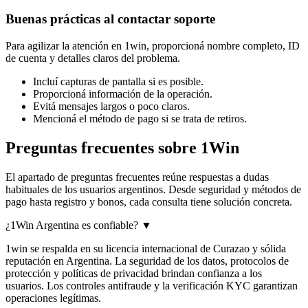
Buenas prácticas al contactar soporte
Para agilizar la atención en 1win, proporcioná nombre completo, ID
de cuenta y detalles claros del problema.
Incluí capturas de pantalla si es posible.
Proporcioná información de la operación.
Evitá mensajes largos o poco claros.
Mencioná el método de pago si se trata de retiros.
Preguntas frecuentes sobre 1Win
El apartado de preguntas frecuentes reúne respuestas a dudas
habituales de los usuarios argentinos. Desde seguridad y métodos de
pago hasta registro y bonos, cada consulta tiene solución concreta.
¿1Win Argentina es confiable?
▼
1win se respalda en su licencia internacional de Curazao y sólida
reputación en Argentina. La seguridad de los datos, protocolos de
protección y políticas de privacidad brindan confianza a los
usuarios. Los controles antifraude y la verificación KYC garantizan
operaciones legítimas.