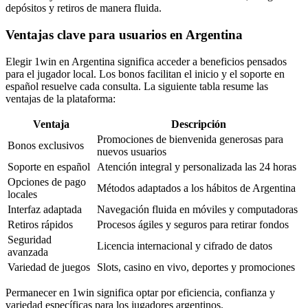
depósitos y retiros de manera fluida.
Ventajas clave para usuarios en Argentina
Elegir 1win en Argentina significa acceder a beneficios pensados
para el jugador local. Los bonos facilitan el inicio y el soporte en
español resuelve cada consulta. La siguiente tabla resume las
ventajas de la plataforma:
Ventaja
Descripción
Promociones de bienvenida generosas para
Bonos exclusivos
nuevos usuarios
Soporte en español
Atención integral y personalizada las 24 horas
Opciones de pago
Métodos adaptados a los hábitos de Argentina
locales
Interfaz adaptada
Navegación fluida en móviles y computadoras
Retiros rápidos
Procesos ágiles y seguros para retirar fondos
Seguridad
Licencia internacional y cifrado de datos
avanzada
Variedad de juegos
Slots, casino en vivo, deportes y promociones
Permanecer en 1win significa optar por eficiencia, confianza y
variedad específicas para los jugadores argentinos.