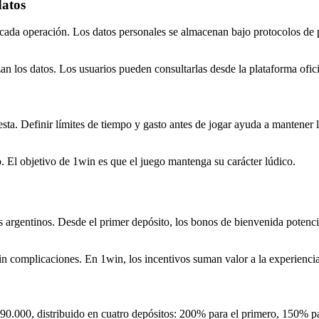
datos
 cada operación. Los datos personales se almacenan bajo protocolos de 
zan los datos. Los usuarios pueden consultarlas desde la plataforma ofi
ta. Definir límites de tiempo y gasto antes de jogar ayuda a mantener 
. El objetivo de 1win es que el juego mantenga su carácter lúdico.
argentinos. Desde el primer depósito, los bonos de bienvenida potencian 
n complicaciones. En 1win, los incentivos suman valor a la experiencia
0.000, distribuido en cuatro depósitos: 200% para el primero, 150% pa