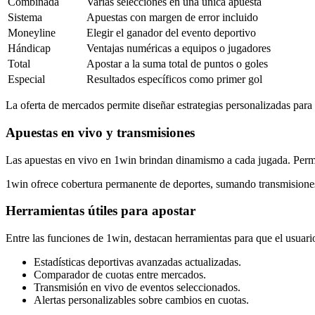
Combinada
Varias selecciones en una única apuesta
Sistema
Apuestas con margen de error incluido
Moneyline
Elegir el ganador del evento deportivo
Hándicap
Ventajas numéricas a equipos o jugadores
Total
Apostar a la suma total de puntos o goles
Especial
Resultados específicos como primer gol
La oferta de mercados permite diseñar estrategias personalizadas para
Apuestas en vivo y transmisiones
Las apuestas en vivo en 1win brindan dinamismo a cada jugada. Permite
1win ofrece cobertura permanente de deportes, sumando transmisiones 
Herramientas útiles para apostar
Entre las funciones de 1win, destacan herramientas para que el usuar
Estadísticas deportivas avanzadas actualizadas.
Comparador de cuotas entre mercados.
Transmisión en vivo de eventos seleccionados.
Alertas personalizables sobre cambios en cuotas.