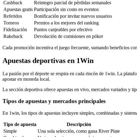
Cashback
Reintegro parcial de pérdidas semanales
Apuestas gratis
Participación sin costo en eventos
Referidos
Bonificación por invitar nuevos usuarios
Torneos
Premios a los mejores del ranking
Fidelización
Puntos canjeables por efectivo
Rakeback
Devolución de comisiones en póker
Cada promoción incentiva el juego frecuente, sumando beneficios con
Apuestas deportivas en 1Win
La pasión por el deporte se respira en cada rincón de 1win. La platafo
apostar en moneda local.
La sección deportiva ofrece apuestas en vivo, mercados variados y tipo
Tipos de apuestas y mercados principales
En 1win, los tipos de apuestas incluyen simples, combinadas y siste
Tipo de apuesta
Descripción
Simple
Una sola selección, como gana River Plate