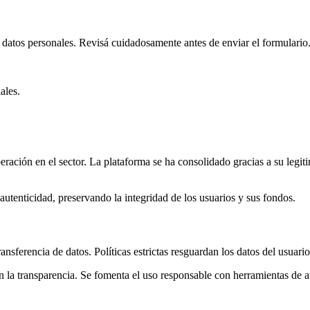
esar datos personales. Revisá cuidadosamente antes de enviar el formulario
ales.
ración en el sector. La plataforma se ha consolidado gracias a su legiti
utenticidad, preservando la integridad de los usuarios y sus fondos.
ansferencia de datos. Políticas estrictas resguardan los datos del usuar
n la transparencia. Se fomenta el uso responsable con herramientas de au