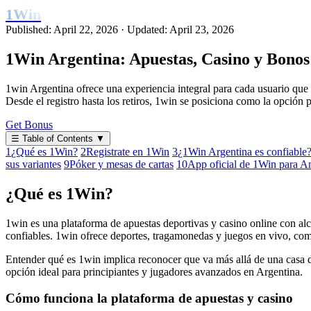
1Win
Published: April 22, 2026
·
Updated: April 23, 2026
1Win Argentina: Apuestas, Casino y Bonos
1win Argentina ofrece una experiencia integral para cada usuario que 
Desde el registro hasta los retiros, 1win se posiciona como la opción
Get Bonus
☰
Table of Contents
▼
1
¿Qué es 1Win?
2
Registrate en 1Win
3
¿1Win Argentina es confiable
sus variantes
9
Póker y mesas de cartas
10
App oficial de 1Win para A
¿Qué es 1Win?
1win es una plataforma de apuestas deportivas y casino online con alca
confiables. 1win ofrece deportes, tragamonedas y juegos en vivo, com
Entender qué es 1win implica reconocer que va más allá de una casa d
opción ideal para principiantes y jugadores avanzados en Argentina.
Cómo funciona la plataforma de apuestas y casino