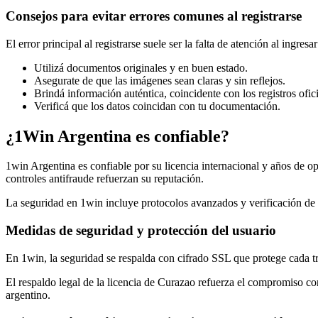
Consejos para evitar errores comunes al registrarse
El error principal al registrarse suele ser la falta de atención al ingr
Utilizá documentos originales y en buen estado.
Asegurate de que las imágenes sean claras y sin reflejos.
Brindá información auténtica, coincidente con los registros ofici
Verificá que los datos coincidan con tu documentación.
¿1Win Argentina es confiable?
1win Argentina es confiable por su licencia internacional y años de ope
controles antifraude refuerzan su reputación.
La seguridad en 1win incluye protocolos avanzados y verificación de a
Medidas de seguridad y protección del usuario
En 1win, la seguridad se respalda con cifrado SSL que protege cada tr
El respaldo legal de la licencia de Curazao refuerza el compromiso co
argentino.