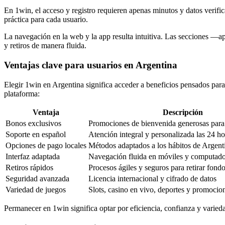
En 1win, el acceso y registro requieren apenas minutos y datos verifi
práctica para cada usuario.
La navegación en la web y la app resulta intuitiva. Las secciones —ap
y retiros de manera fluida.
Ventajas clave para usuarios en Argentina
Elegir 1win en Argentina significa acceder a beneficios pensados para e
plataforma:
Ventaja
Descripción
Bonos exclusivos
Promociones de bienvenida generosas para
Soporte en español
Atención integral y personalizada las 24 ho
Opciones de pago locales
Métodos adaptados a los hábitos de Argent
Interfaz adaptada
Navegación fluida en móviles y computado
Retiros rápidos
Procesos ágiles y seguros para retirar fond
Seguridad avanzada
Licencia internacional y cifrado de datos
Variedad de juegos
Slots, casino en vivo, deportes y promocio
Permanecer en 1win significa optar por eficiencia, confianza y varieda