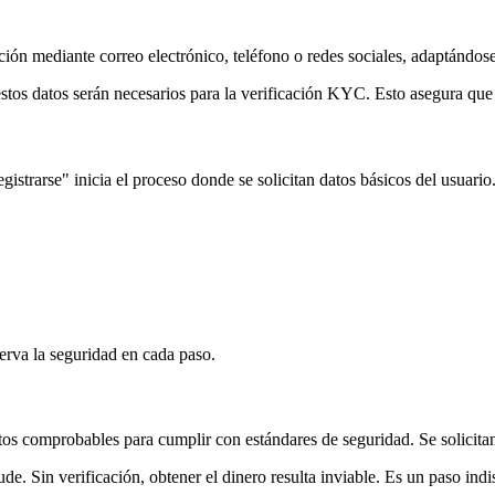
ción mediante correo electrónico, teléfono o redes sociales, adaptándose
estos datos serán necesarios para la verificación KYC. Esto asegura que
egistrarse" inicia el proceso donde se solicitan datos básicos del usuario
serva la seguridad en cada paso.
n datos comprobables para cumplir con estándares de seguridad. Se soli
de. Sin verificación, obtener el dinero resulta inviable. Es un paso ind