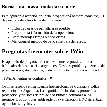
Buenas prácticas al contactar soporte
Para agilizar la atención en 1win, proporcioná nombre completo, ID
de cuenta y detalles claros del problema.
Incluí capturas de pantalla si es posible.
Proporcioná información de la operación.
Evitá mensajes largos o poco claros.
Mencioná el método de pago si se trata de retiros.
Preguntas frecuentes sobre 1Win
El apartado de preguntas frecuentes reúne respuestas a dudas
habituales de los usuarios argentinos. Desde seguridad y métodos de
pago hasta registro y bonos, cada consulta tiene solución concreta.
¿1Win Argentina es confiable?
▼
1win se respalda en su licencia internacional de Curazao y sólida
reputación en Argentina. La seguridad de los datos, protocolos de
protección y políticas de privacidad brindan confianza a los
usuarios. Los controles antifraude y la verificación KYC garantizan
operaciones legítimas.