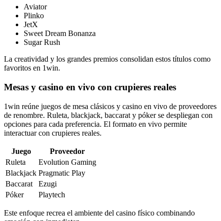
Aviator
Plinko
JetX
Sweet Dream Bonanza
Sugar Rush
La creatividad y los grandes premios consolidan estos títulos como
favoritos en 1win.
Mesas y casino en vivo con crupieres reales
1win reúne juegos de mesa clásicos y casino en vivo de proveedores
de renombre. Ruleta, blackjack, baccarat y póker se despliegan con
opciones para cada preferencia. El formato en vivo permite
interactuar con crupieres reales.
Juego
Proveedor
Ruleta
Evolution Gaming
Blackjack
Pragmatic Play
Baccarat
Ezugi
Póker
Playtech
Este enfoque recrea el ambiente del casino físico combinando