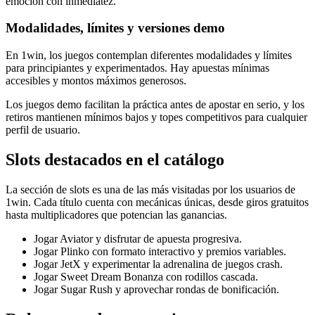
emoción con inmediatez.
Modalidades, límites y versiones demo
En 1win, los juegos contemplan diferentes modalidades y límites
para principiantes y experimentados. Hay apuestas mínimas
accesibles y montos máximos generosos.
Los juegos demo facilitan la práctica antes de apostar en serio, y los
retiros mantienen mínimos bajos y topes competitivos para cualquier
perfil de usuario.
Slots destacados en el catálogo
La sección de slots es una de las más visitadas por los usuarios de
1win. Cada título cuenta con mecánicas únicas, desde giros gratuitos
hasta multiplicadores que potencian las ganancias.
Jogar Aviator y disfrutar de apuesta progresiva.
Jogar Plinko con formato interactivo y premios variables.
Jogar JetX y experimentar la adrenalina de juegos crash.
Jogar Sweet Dream Bonanza con rodillos cascada.
Jogar Sugar Rush y aprovechar rondas de bonificación.