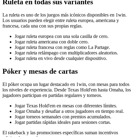
Ruleta en todas sus variantes
La ruleta es uno de los juegos más icónicos disponibles en 1win.
Los usuarios pueden elegir entre ruleta europea, americana y
francesa, cada una con sus propias reglas.
Jogar ruleta europea con una sola casilla de cero.
Jogar ruleta americana con doble cero.
Jogar ruleta francesa con reglas como La Partage.
Jogar ruleta relámpago con multiplicadores aleatorios.
Jogar ruleta en vivo desde cualquier dispositivo.
Póker y mesas de cartas
El póker ocupa un lugar destacado en 1win, con mesas para todos
los niveles de experiencia. Desde Texas Hold'em hasta Omaha, los
jugadores participan en partidas regulares y torneos.
Jogar Texas Hold'em en mesas con diferentes límites.
Jogar Omaha y desafiar a otros jugadores en tiempo real.
Jogar torneos semanales con premios acumulados.
Jogar partidas rápidas ideales para sesiones cortas.
El rakeback y las promociones específicas suman incentivos