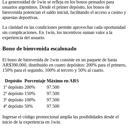
La generosidad de 1win se refleja en los bonos pensados para
usuarios argentinos. Desde el primer depósito, los bonos de
bienvenida potencian el saldo inicial, facilitando el acceso a casino y
apuestas deportivas.
La claridad en las condiciones permite aprovechar cada oportunidad
sin complicaciones. En 1win, los incentivos suman valor a la
experiencia del usuario.
Bono de bienvenida escalonado
El bono de bienvenida de 1win consiste en un paquete de hasta
AR$390.000, distribuido en cuatro depósitos: 200% para el primero,
150% para el segundo, 100% al tercero y 50% al cuarto.
Depósito
Porcentaje
Máximo en ARS
1º depósito
200%
97.500
2º depósito
150%
97.500
3º depósito
100%
97.500
4º depósito
50%
97.500
Ingresar el código promocional amplía las posibilidades desde el
inicio de la experiencia en 1win.