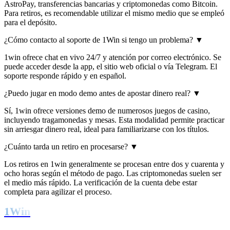
AstroPay, transferencias bancarias y criptomonedas como Bitcoin.
Para retiros, es recomendable utilizar el mismo medio que se empleó
para el depósito.
¿Cómo contacto al soporte de 1Win si tengo un problema?
▼
1win ofrece chat en vivo 24/7 y atención por correo electrónico. Se
puede acceder desde la app, el sitio web oficial o vía Telegram. El
soporte responde rápido y en español.
¿Puedo jugar en modo demo antes de apostar dinero real?
▼
Sí, 1win ofrece versiones demo de numerosos juegos de casino,
incluyendo tragamonedas y mesas. Esta modalidad permite practicar
sin arriesgar dinero real, ideal para familiarizarse con los títulos.
¿Cuánto tarda un retiro en procesarse?
▼
Los retiros en 1win generalmente se procesan entre dos y cuarenta y
ocho horas según el método de pago. Las criptomonedas suelen ser
el medio más rápido. La verificación de la cuenta debe estar
completa para agilizar el proceso.
1Win