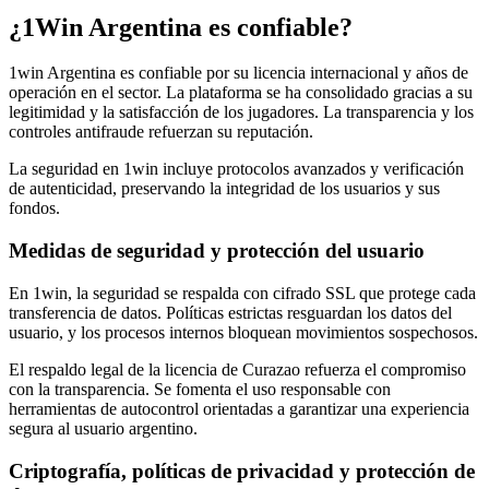
¿1Win Argentina es confiable?
1win Argentina es confiable por su licencia internacional y años de
operación en el sector. La plataforma se ha consolidado gracias a su
legitimidad y la satisfacción de los jugadores. La transparencia y los
controles antifraude refuerzan su reputación.
La seguridad en 1win incluye protocolos avanzados y verificación
de autenticidad, preservando la integridad de los usuarios y sus
fondos.
Medidas de seguridad y protección del usuario
En 1win, la seguridad se respalda con cifrado SSL que protege cada
transferencia de datos. Políticas estrictas resguardan los datos del
usuario, y los procesos internos bloquean movimientos sospechosos.
El respaldo legal de la licencia de Curazao refuerza el compromiso
con la transparencia. Se fomenta el uso responsable con
herramientas de autocontrol orientadas a garantizar una experiencia
segura al usuario argentino.
Criptografía, políticas de privacidad y protección de