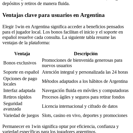
depósitos y retiros de manera fluida.
Ventajas clave para usuarios en Argentina
Elegir 1win en Argentina significa acceder a beneficios pensados
para el jugador local. Los bonos facilitan el inicio y el soporte en
español resuelve cada consulta. La siguiente tabla resume las
ventajas de la plataforma:
Ventaja
Descripción
Promociones de bienvenida generosas para
Bonos exclusivos
nuevos usuarios
Soporte en español
Atención integral y personalizada las 24 horas
Opciones de pago
Métodos adaptados a los hábitos de Argentina
locales
Interfaz adaptada
Navegación fluida en móviles y computadoras
Retiros rápidos
Procesos ágiles y seguros para retirar fondos
Seguridad
Licencia internacional y cifrado de datos
avanzada
Variedad de juegos
Slots, casino en vivo, deportes y promociones
Permanecer en 1win significa optar por eficiencia, confianza y
variedad específicas para los jugadores argentinos.