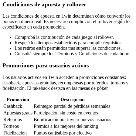
Condiciones de apuesta y rollover
Las condiciones de apuesta en 1win determinan cómo convertir los
bonos en dinero real. Es necesario cumplir con el rollover según lo
especificado en cada promoción.
Comprobá la contribución de cada juego al rollover.
Respetá los tiempos establecidos para cumplir requisitos.
Los retiros están permitidos tras superar las condiciones.
Consultá siempre los Términos y Condiciones de cada bono.
Promociones para usuarios activos
Los usuarios activos en 1win acceden a promociones constantes:
cashback, apuestas gratuitas, recompensas por referidos, torneos y
fidelización. El rakeback destaca en las mesas de póker.
Promoción
Descripción
Cashback
Reintegro parcial de pérdidas semanales
Apuestas gratis
Participación sin costo en eventos
Referidos
Bonificación por invitar nuevos usuarios
Torneos
Premios a los mejores del ranking
Fidelización
Puntos canjeables por efectivo