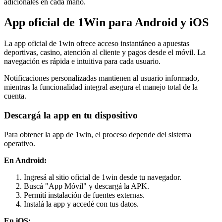
adicionales en cada mano.
App oficial de 1Win para Android y iOS
La app oficial de 1win ofrece acceso instantáneo a apuestas
deportivas, casino, atención al cliente y pagos desde el móvil. La
navegación es rápida e intuitiva para cada usuario.
Notificaciones personalizadas mantienen al usuario informado,
mientras la funcionalidad integral asegura el manejo total de la
cuenta.
Descargá la app en tu dispositivo
Para obtener la app de 1win, el proceso depende del sistema
operativo.
En Android:
Ingresá al sitio oficial de 1win desde tu navegador.
Buscá "App Móvil" y descargá la APK.
Permití instalación de fuentes externas.
Instalá la app y accedé con tus datos.
En iOS: