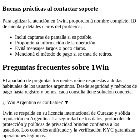
Buenas prácticas al contactar soporte
Para agilizar la atención en 1win, proporcioná nombre completo, ID
de cuenta y detalles claros del problema.
Incluí capturas de pantalla si es posible.
Proporcioná información de la operación.
Evitá mensajes largos o poco claros.
Mencioná el método de pago si se trata de retiros.
Preguntas frecuentes sobre 1Win
El apartado de preguntas frecuentes reúne respuestas a dudas
habituales de los usuarios argentinos. Desde seguridad y métodos de
pago hasta registro y bonos, cada consulta tiene solución concreta.
¿1Win Argentina es confiable?
▼
1win se respalda en su licencia internacional de Curazao y sólida
reputación en Argentina. La seguridad de los datos, protocolos de
protección y políticas de privacidad brindan confianza a los
usuarios. Los controles antifraude y la verificación KYC garantizan
operaciones legítimas.