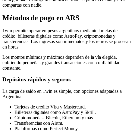
compartas con nadie.
Métodos de pago en ARS
1win permite operar en pesos argentinos mediante tarjetas de
crédito, billeteras digitales como AstroPay, criptomonedas y
transferencias. Los ingresos son inmediatos y los retiros se procesan
en horas.
Los montos mínimos y máximos dependen de la vía elegida,
cubriendo pequeñas y grandes transacciones con confiabilidad
constante.
Depósitos rápidos y seguros
La carga de saldo en 1win es simple, con opciones adaptadas a
Argentina:
Tarjetas de crédito Visa y Mastercard.
Billeteras digitales como AstroPay y Skrill.
Criptomonedas: Bitcoin, Ethereum y más.
Transferencias con Airtm.
Plataformas como Perfect Money.