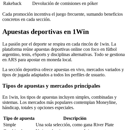
Rakeback
Devolución de comisiones en póker
Cada promoción incentiva el juego frecuente, sumando beneficios
concretos en cada sección.
Apuestas deportivas en 1Win
La pasión por el deporte se respira en cada rincón de 1win. La
plataforma reúne apuestas deportivas online con foco en fútbol
argentino, tenis, eSports y disciplinas alternativas. Todo se gestiona
en ARS para apostar en moneda local.
La sección deportiva ofrece apuestas en vivo, mercados variados y
tipos de jugada adaptados a todos los perfiles de usuario.
Tipos de apuestas y mercados principales
En 1win, los tipos de apuestas incluyen simples, combinadas y
sistemas. Los mercados más populares contemplan Moneyline,
hándicap, totales y opciones especiales.
Tipo de apuesta
Descripción
Simple
Una sola selección, como gana River Plate