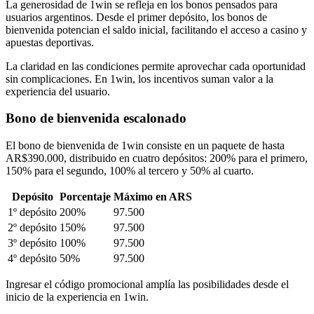
La generosidad de 1win se refleja en los bonos pensados para
usuarios argentinos. Desde el primer depósito, los bonos de
bienvenida potencian el saldo inicial, facilitando el acceso a casino y
apuestas deportivas.
La claridad en las condiciones permite aprovechar cada oportunidad
sin complicaciones. En 1win, los incentivos suman valor a la
experiencia del usuario.
Bono de bienvenida escalonado
El bono de bienvenida de 1win consiste en un paquete de hasta
AR$390.000, distribuido en cuatro depósitos: 200% para el primero,
150% para el segundo, 100% al tercero y 50% al cuarto.
Depósito
Porcentaje
Máximo en ARS
1º depósito
200%
97.500
2º depósito
150%
97.500
3º depósito
100%
97.500
4º depósito
50%
97.500
Ingresar el código promocional amplía las posibilidades desde el
inicio de la experiencia en 1win.