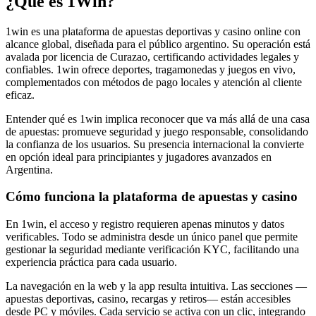
¿Qué es 1Win?
1win es una plataforma de apuestas deportivas y casino online con
alcance global, diseñada para el público argentino. Su operación está
avalada por licencia de Curazao, certificando actividades legales y
confiables. 1win ofrece deportes, tragamonedas y juegos en vivo,
complementados con métodos de pago locales y atención al cliente
eficaz.
Entender qué es 1win implica reconocer que va más allá de una casa
de apuestas: promueve seguridad y juego responsable, consolidando
la confianza de los usuarios. Su presencia internacional la convierte
en opción ideal para principiantes y jugadores avanzados en
Argentina.
Cómo funciona la plataforma de apuestas y casino
En 1win, el acceso y registro requieren apenas minutos y datos
verificables. Todo se administra desde un único panel que permite
gestionar la seguridad mediante verificación KYC, facilitando una
experiencia práctica para cada usuario.
La navegación en la web y la app resulta intuitiva. Las secciones —
apuestas deportivas, casino, recargas y retiros— están accesibles
desde PC y móviles. Cada servicio se activa con un clic, integrando