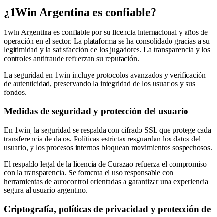
¿1Win Argentina es confiable?
1win Argentina es confiable por su licencia internacional y años de
operación en el sector. La plataforma se ha consolidado gracias a su
legitimidad y la satisfacción de los jugadores. La transparencia y los
controles antifraude refuerzan su reputación.
La seguridad en 1win incluye protocolos avanzados y verificación
de autenticidad, preservando la integridad de los usuarios y sus
fondos.
Medidas de seguridad y protección del usuario
En 1win, la seguridad se respalda con cifrado SSL que protege cada
transferencia de datos. Políticas estrictas resguardan los datos del
usuario, y los procesos internos bloquean movimientos sospechosos.
El respaldo legal de la licencia de Curazao refuerza el compromiso
con la transparencia. Se fomenta el uso responsable con
herramientas de autocontrol orientadas a garantizar una experiencia
segura al usuario argentino.
Criptografía, políticas de privacidad y protección de