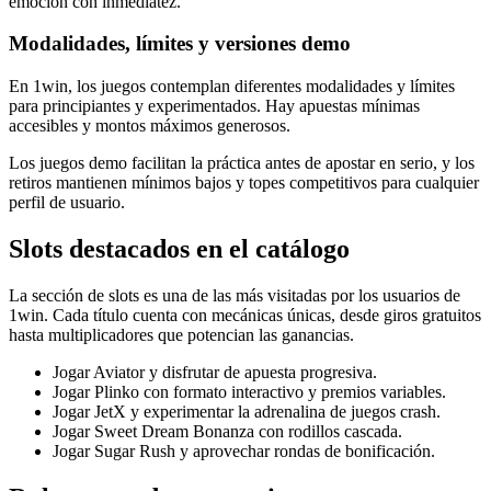
emoción con inmediatez.
Modalidades, límites y versiones demo
En 1win, los juegos contemplan diferentes modalidades y límites
para principiantes y experimentados. Hay apuestas mínimas
accesibles y montos máximos generosos.
Los juegos demo facilitan la práctica antes de apostar en serio, y los
retiros mantienen mínimos bajos y topes competitivos para cualquier
perfil de usuario.
Slots destacados en el catálogo
La sección de slots es una de las más visitadas por los usuarios de
1win. Cada título cuenta con mecánicas únicas, desde giros gratuitos
hasta multiplicadores que potencian las ganancias.
Jogar Aviator y disfrutar de apuesta progresiva.
Jogar Plinko con formato interactivo y premios variables.
Jogar JetX y experimentar la adrenalina de juegos crash.
Jogar Sweet Dream Bonanza con rodillos cascada.
Jogar Sugar Rush y aprovechar rondas de bonificación.