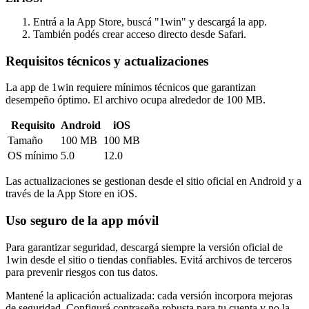
Entrá a la App Store, buscá "1win" y descargá la app.
También podés crear acceso directo desde Safari.
Requisitos técnicos y actualizaciones
La app de 1win requiere mínimos técnicos que garantizan
desempeño óptimo. El archivo ocupa alrededor de 100 MB.
Requisito
Android
iOS
Tamaño
100 MB
100 MB
OS mínimo
5.0
12.0
Las actualizaciones se gestionan desde el sitio oficial en Android y a
través de la App Store en iOS.
Uso seguro de la app móvil
Para garantizar seguridad, descargá siempre la versión oficial de
1win desde el sitio o tiendas confiables. Evitá archivos de terceros
para prevenir riesgos con tus datos.
Mantené la aplicación actualizada: cada versión incorpora mejoras
de seguridad. Configurá contraseña robusta para tu cuenta y no la