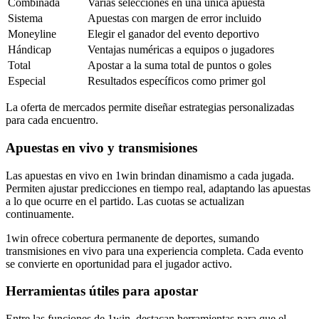
Combinada
Varias selecciones en una única apuesta
Sistema
Apuestas con margen de error incluido
Moneyline
Elegir el ganador del evento deportivo
Hándicap
Ventajas numéricas a equipos o jugadores
Total
Apostar a la suma total de puntos o goles
Especial
Resultados específicos como primer gol
La oferta de mercados permite diseñar estrategias personalizadas
para cada encuentro.
Apuestas en vivo y transmisiones
Las apuestas en vivo en 1win brindan dinamismo a cada jugada.
Permiten ajustar predicciones en tiempo real, adaptando las apuestas
a lo que ocurre en el partido. Las cuotas se actualizan
continuamente.
1win ofrece cobertura permanente de deportes, sumando
transmisiones en vivo para una experiencia completa. Cada evento
se convierte en oportunidad para el jugador activo.
Herramientas útiles para apostar
Entre las funciones de 1win, destacan herramientas para que el