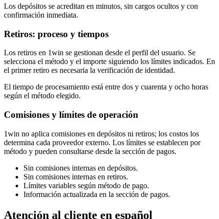
Los depósitos se acreditan en minutos, sin cargos ocultos y con
confirmación inmediata.
Retiros: proceso y tiempos
Los retiros en 1win se gestionan desde el perfil del usuario. Se
selecciona el método y el importe siguiendo los límites indicados. En
el primer retiro es necesaria la verificación de identidad.
El tiempo de procesamiento está entre dos y cuarenta y ocho horas
según el método elegido.
Comisiones y límites de operación
1win no aplica comisiones en depósitos ni retiros; los costos los
determina cada proveedor externo. Los límites se establecen por
método y pueden consultarse desde la sección de pagos.
Sin comisiones internas en depósitos.
Sin comisiones internas en retiros.
Límites variables según método de pago.
Información actualizada en la sección de pagos.
Atención al cliente en español