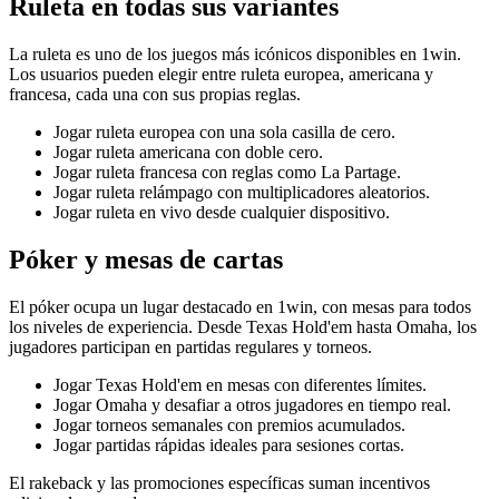
Ruleta en todas sus variantes
La ruleta es uno de los juegos más icónicos disponibles en 1win.
Los usuarios pueden elegir entre ruleta europea, americana y
francesa, cada una con sus propias reglas.
Jogar ruleta europea con una sola casilla de cero.
Jogar ruleta americana con doble cero.
Jogar ruleta francesa con reglas como La Partage.
Jogar ruleta relámpago con multiplicadores aleatorios.
Jogar ruleta en vivo desde cualquier dispositivo.
Póker y mesas de cartas
El póker ocupa un lugar destacado en 1win, con mesas para todos
los niveles de experiencia. Desde Texas Hold'em hasta Omaha, los
jugadores participan en partidas regulares y torneos.
Jogar Texas Hold'em en mesas con diferentes límites.
Jogar Omaha y desafiar a otros jugadores en tiempo real.
Jogar torneos semanales con premios acumulados.
Jogar partidas rápidas ideales para sesiones cortas.
El rakeback y las promociones específicas suman incentivos