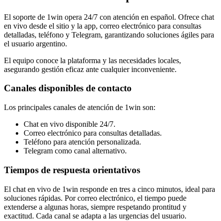
El soporte de 1win opera 24/7 con atención en español. Ofrece chat
en vivo desde el sitio y la app, correo electrónico para consultas
detalladas, teléfono y Telegram, garantizando soluciones ágiles para
el usuario argentino.
El equipo conoce la plataforma y las necesidades locales,
asegurando gestión eficaz ante cualquier inconveniente.
Canales disponibles de contacto
Los principales canales de atención de 1win son:
Chat en vivo disponible 24/7.
Correo electrónico para consultas detalladas.
Teléfono para atención personalizada.
Telegram como canal alternativo.
Tiempos de respuesta orientativos
El chat en vivo de 1win responde en tres a cinco minutos, ideal para
soluciones rápidas. Por correo electrónico, el tiempo puede
extenderse a algunas horas, siempre respetando prontitud y
exactitud. Cada canal se adapta a las urgencias del usuario.