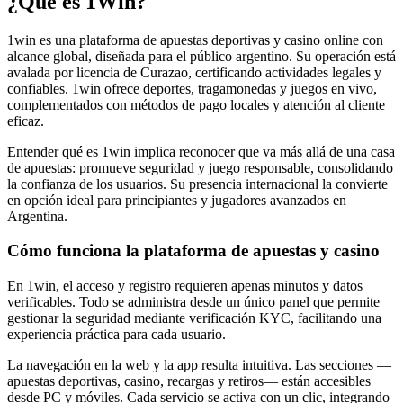
¿Qué es 1Win?
1win es una plataforma de apuestas deportivas y casino online con
alcance global, diseñada para el público argentino. Su operación está
avalada por licencia de Curazao, certificando actividades legales y
confiables. 1win ofrece deportes, tragamonedas y juegos en vivo,
complementados con métodos de pago locales y atención al cliente
eficaz.
Entender qué es 1win implica reconocer que va más allá de una casa
de apuestas: promueve seguridad y juego responsable, consolidando
la confianza de los usuarios. Su presencia internacional la convierte
en opción ideal para principiantes y jugadores avanzados en
Argentina.
Cómo funciona la plataforma de apuestas y casino
En 1win, el acceso y registro requieren apenas minutos y datos
verificables. Todo se administra desde un único panel que permite
gestionar la seguridad mediante verificación KYC, facilitando una
experiencia práctica para cada usuario.
La navegación en la web y la app resulta intuitiva. Las secciones —
apuestas deportivas, casino, recargas y retiros— están accesibles
desde PC y móviles. Cada servicio se activa con un clic, integrando