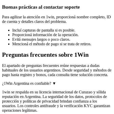
Buenas prácticas al contactar soporte
Para agilizar la atención en 1win, proporcioná nombre completo, ID
de cuenta y detalles claros del problema.
Incluí capturas de pantalla si es posible.
Proporcioná información de la operación.
Evitá mensajes largos o poco claros.
Mencioná el método de pago si se trata de retiros.
Preguntas frecuentes sobre 1Win
El apartado de preguntas frecuentes reúne respuestas a dudas
habituales de los usuarios argentinos. Desde seguridad y métodos de
pago hasta registro y bonos, cada consulta tiene solución concreta.
¿1Win Argentina es confiable?
▼
1win se respalda en su licencia internacional de Curazao y sólida
reputación en Argentina. La seguridad de los datos, protocolos de
protección y políticas de privacidad brindan confianza a los
usuarios. Los controles antifraude y la verificación KYC garantizan
operaciones legítimas.