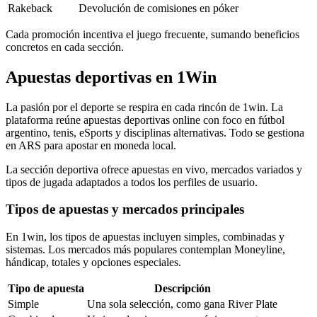
Rakeback
Devolución de comisiones en póker
Cada promoción incentiva el juego frecuente, sumando beneficios
concretos en cada sección.
Apuestas deportivas en 1Win
La pasión por el deporte se respira en cada rincón de 1win. La
plataforma reúne apuestas deportivas online con foco en fútbol
argentino, tenis, eSports y disciplinas alternativas. Todo se gestiona
en ARS para apostar en moneda local.
La sección deportiva ofrece apuestas en vivo, mercados variados y
tipos de jugada adaptados a todos los perfiles de usuario.
Tipos de apuestas y mercados principales
En 1win, los tipos de apuestas incluyen simples, combinadas y
sistemas. Los mercados más populares contemplan Moneyline,
hándicap, totales y opciones especiales.
Tipo de apuesta
Descripción
Simple
Una sola selección, como gana River Plate