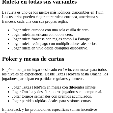
Ruleta en todas sus variantes
La ruleta es uno de los juegos más icónicos disponibles en 1win.
Los usuarios pueden elegir entre ruleta europea, americana y
francesa, cada una con sus propias reglas.
Jogar ruleta europea con una sola casilla de cero.
Jogar ruleta americana con doble cero.
Jogar ruleta francesa con reglas como La Partage.
Jogar ruleta relámpago con multiplicadores aleatorios.
Jogar ruleta en vivo desde cualquier dispositivo.
Póker y mesas de cartas
El póker ocupa un lugar destacado en 1win, con mesas para todos
los niveles de experiencia. Desde Texas Hold'em hasta Omaha, los
jugadores participan en partidas regulares y torneos.
Jogar Texas Hold'em en mesas con diferentes límites.
Jogar Omaha y desafiar a otros jugadores en tiempo real.
Jogar torneos semanales con premios acumulados.
Jogar partidas rápidas ideales para sesiones cortas.
El rakeback y las promociones específicas suman incentivos