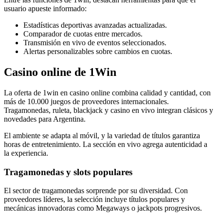
usuario apueste informado:
Estadísticas deportivas avanzadas actualizadas.
Comparador de cuotas entre mercados.
Transmisión en vivo de eventos seleccionados.
Alertas personalizables sobre cambios en cuotas.
Casino online de 1Win
La oferta de 1win en casino online combina calidad y cantidad, con
más de 10.000 juegos de proveedores internacionales.
Tragamonedas, ruleta, blackjack y casino en vivo integran clásicos y
novedades para Argentina.
El ambiente se adapta al móvil, y la variedad de títulos garantiza
horas de entretenimiento. La sección en vivo agrega autenticidad a
la experiencia.
Tragamonedas y slots populares
El sector de tragamonedas sorprende por su diversidad. Con
proveedores líderes, la selección incluye títulos populares y
mecánicas innovadoras como Megaways o jackpots progresivos.