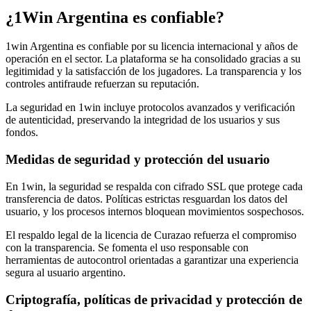
¿1Win Argentina es confiable?
1win Argentina es confiable por su licencia internacional y años de
operación en el sector. La plataforma se ha consolidado gracias a su
legitimidad y la satisfacción de los jugadores. La transparencia y los
controles antifraude refuerzan su reputación.
La seguridad en 1win incluye protocolos avanzados y verificación
de autenticidad, preservando la integridad de los usuarios y sus
fondos.
Medidas de seguridad y protección del usuario
En 1win, la seguridad se respalda con cifrado SSL que protege cada
transferencia de datos. Políticas estrictas resguardan los datos del
usuario, y los procesos internos bloquean movimientos sospechosos.
El respaldo legal de la licencia de Curazao refuerza el compromiso
con la transparencia. Se fomenta el uso responsable con
herramientas de autocontrol orientadas a garantizar una experiencia
segura al usuario argentino.
Criptografía, políticas de privacidad y protección de