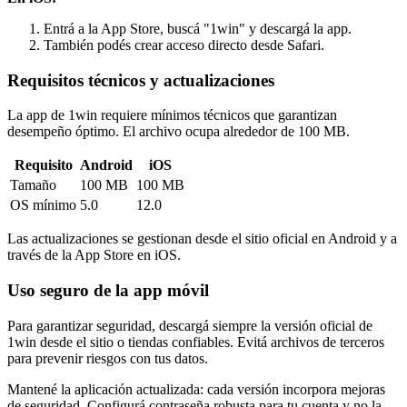
Entrá a la App Store, buscá "1win" y descargá la app.
También podés crear acceso directo desde Safari.
Requisitos técnicos y actualizaciones
La app de 1win requiere mínimos técnicos que garantizan
desempeño óptimo. El archivo ocupa alrededor de 100 MB.
Requisito
Android
iOS
Tamaño
100 MB
100 MB
OS mínimo
5.0
12.0
Las actualizaciones se gestionan desde el sitio oficial en Android y a
través de la App Store en iOS.
Uso seguro de la app móvil
Para garantizar seguridad, descargá siempre la versión oficial de
1win desde el sitio o tiendas confiables. Evitá archivos de terceros
para prevenir riesgos con tus datos.
Mantené la aplicación actualizada: cada versión incorpora mejoras
de seguridad. Configurá contraseña robusta para tu cuenta y no la